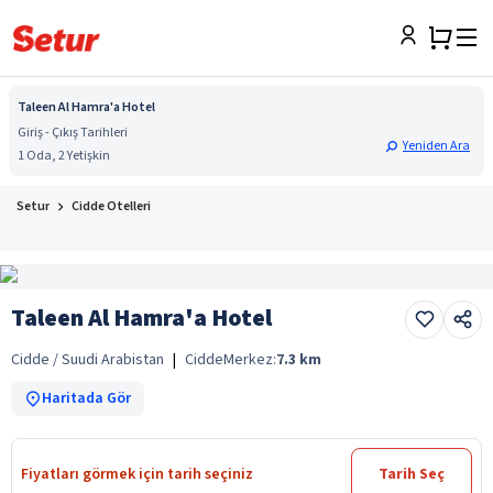
Taleen Al Hamra'a Hotel
Giriş - Çıkış Tarihleri
Yeniden Ara
1 Oda, 2 Yetişkin
Setur
Cidde Otelleri
Taleen Al Hamra'a Hotel
Cidde / Suudi Arabistan
|
Cidde
Merkez:
7.3
km
Haritada Gör
Fiyatları görmek için tarih seçiniz
Tarih Seç