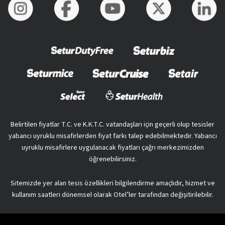
Belirtilen fiyatlar T.C. ve K.K.T.C. vatandaşları için geçerli olup tesisler
yabancı uyruklu misafirlerden fiyat farkı talep edebilmektedir. Yabancı
uyruklu misafirlere uygulanacak fiyatları çağrı merkezimizden
öğrenebilirsiniz.
Sitemizde yer alan tesis özellikleri bilgilendirme amaçlıdır, hizmet ve
kullanım saatleri dönemsel olarak Otel’ler tarafından değişitirilebilir.