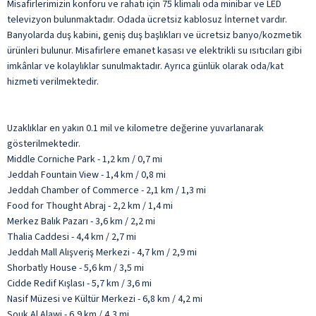
Misafirlerimizin konforu ve rahatı için 75 klimalı oda minibar ve LED
televizyon bulunmaktadır. Odada ücretsiz kablosuz İnternet vardır.
Banyolarda duş kabini, geniş duş başlıkları ve ücretsiz banyo/kozmetik
ürünleri bulunur. Misafirlere emanet kasası ve elektrikli su ısıtıcıları gibi
imkânlar ve kolaylıklar sunulmaktadır. Ayrıca günlük olarak oda/kat
hizmeti verilmektedir.
Uzaklıklar en yakın 0.1 mil ve kilometre değerine yuvarlanarak
gösterilmektedir.
Middle Corniche Park - 1,2 km / 0,7 mi
Jeddah Fountain View - 1,4 km / 0,8 mi
Jeddah Chamber of Commerce - 2,1 km / 1,3 mi
Food for Thought Abraj - 2,2 km / 1,4 mi
Merkez Balık Pazarı - 3,6 km / 2,2 mi
Thalia Caddesi - 4,4 km / 2,7 mi
Jeddah Mall Alışveriş Merkezi - 4,7 km / 2,9 mi
Shorbatly House - 5,6 km / 3,5 mi
Cidde Redif Kışlası - 5,7 km / 3,6 mi
Nasif Müzesi ve Kültür Merkezi - 6,8 km / 4,2 mi
Souk Al Alawi - 6,9 km / 4,3 mi