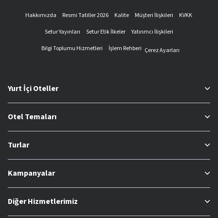
Hakkımızda
Resmi Tatiller 2026
Kalite
Müşteri İlişkileri
KVKK
Setur Yayınları
Setur Etik İlkeler
Yatırımcı İlişkileri
Bilgi Toplumu Hizmetleri
İşlem Rehberi
Çerez Ayarları
Yurt İçi Oteller
Otel Temaları
Turlar
Kampanyalar
Diğer Hizmetlerimiz