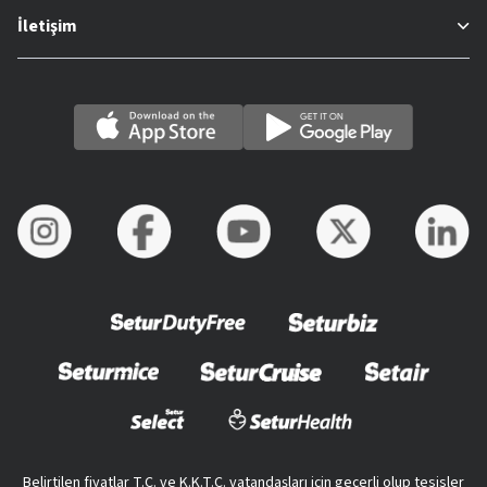
İletişim
Belirtilen fiyatlar T.C. ve K.K.T.C. vatandaşları için geçerli olup tesisler