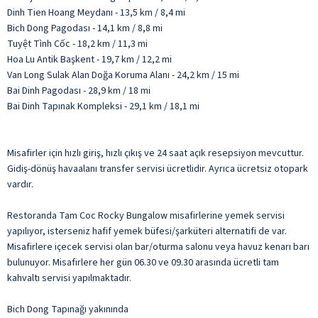
Dinh Tien Hoang Meydanı - 13,5 km / 8,4 mi
Bich Dong Pagodası - 14,1 km / 8,8 mi
Tuyệt Tình Cốc - 18,2 km / 11,3 mi
Hoa Lu Antik Başkent - 19,7 km / 12,2 mi
Van Long Sulak Alan Doğa Koruma Alanı - 24,2 km / 15 mi
Bai Dinh Pagodası - 28,9 km / 18 mi
Bai Dinh Tapınak Kompleksi - 29,1 km / 18,1 mi
Misafirler için hızlı giriş, hızlı çıkış ve 24 saat açık resepsiyon mevcuttur.
Gidiş-dönüş havaalanı transfer servisi ücretlidir. Ayrıca ücretsiz otopark
vardır.
Restoranda Tam Coc Rocky Bungalow misafirlerine yemek servisi
yapılıyor, isterseniz hafif yemek büfesi/şarküteri alternatifi de var.
Misafirlere içecek servisi olan bar/oturma salonu veya havuz kenarı barı
bulunuyor. Misafirlere her gün 06.30 ve 09.30 arasında ücretli tam
kahvaltı servisi yapılmaktadır.
Bich Dong Tapınağı yakınında