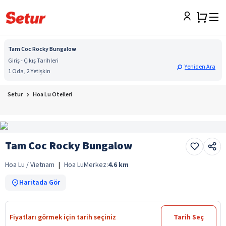
Tam Coc Rocky Bungalow
Giriş - Çıkış Tarihleri
Yeniden Ara
1 Oda, 2 Yetişkin
Setur
Hoa Lu Otelleri
Tam Coc Rocky Bungalow
Hoa Lu / Vietnam
|
Hoa Lu
Merkez:
4.6
km
Haritada Gör
Fiyatları görmek için tarih seçiniz
Tarih Seç