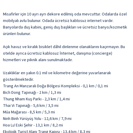
Misafirler için 10 ayrı ayrı dekore edilmiş oda mevcuttur. Odalarda özel
mobilyalı avlu bulunur. Odada ücretsiz kablosuz internet vardır.
Banyolarda duş kabini, geniş duş başlıkları ve ücretsiz banyo/kozmetik
ürünleri bulunur.
Açık havuz ve kiralık bisiklet dâhil dinlenme olanaklarını kaçırmayın. Bu
otelde ayrıca ücretsiz kablosuz İnternet, danışma (concierge)
hizmetleri ve piknik alanı sunulmaktadır.
Uzaklıklar en yakın 0.1 mil ve kilometre değerine yuvarlanarak
gösterilmektedir.
Trang An Manzaralı Doğa Bölgesi Kompleksi - 0,1 km / 0,1 mi
Bich Dong Tapınağı - 2 km / 1,3 mi
Thung Nham Kuş Parkı - 2,3 km / 1,4 mi
Thai Vi Tapınağı - 5,6 km / 3,5 mi
Múa Mağarası - 8,5 km / 5,3 mi
Ninh Binh Yürüyüş Yolu - 12,6 km / 7,9 mi
Hoa Lư Eski Şehir - 13,1 km / 8,2 mi
Ekolojik Turist Alanı Trang Kapısı - 13,4 km / 8,3 mi