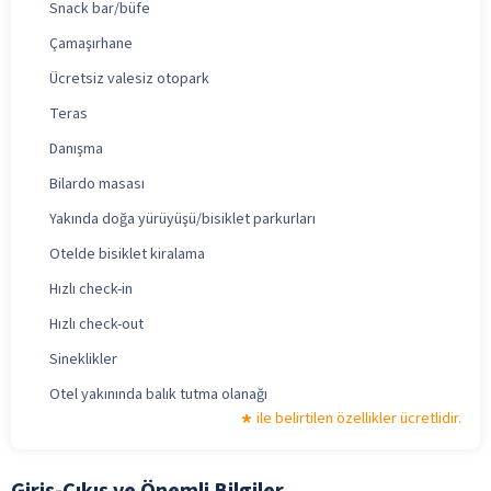
Snack bar/büfe
Çamaşırhane
Ücretsiz valesiz otopark
Teras
Danışma
Bilardo masası
Yakında doğa yürüyüşü/bisiklet parkurları
Otelde bisiklet kiralama
Hızlı check-in
Hızlı check-out
Sineklikler
Otel yakınında balık tutma olanağı
ile belirtilen özellikler ücretlidir.
Giriş-Çıkış ve Önemli Bilgiler