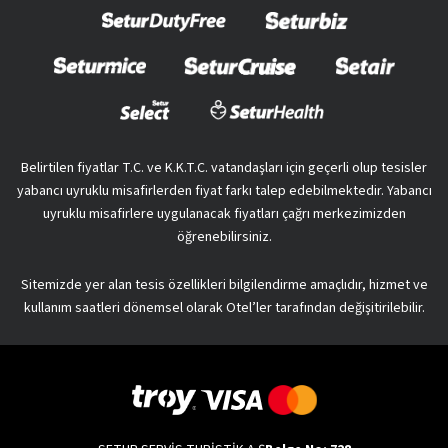
Belirtilen fiyatlar T.C. ve K.K.T.C. vatandaşları için geçerli olup tesisler
yabancı uyruklu misafirlerden fiyat farkı talep edebilmektedir. Yabancı
uyruklu misafirlere uygulanacak fiyatları çağrı merkezimizden
öğrenebilirsiniz.
Sitemizde yer alan tesis özellikleri bilgilendirme amaçlıdır, hizmet ve
kullanım saatleri dönemsel olarak Otel’ler tarafından değişitirilebilir.