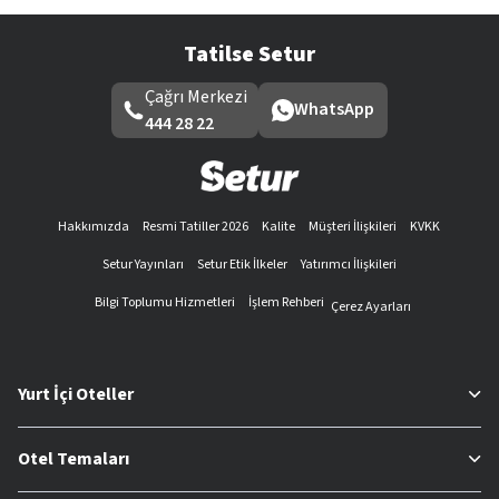
Tatilse Setur
Çağrı Merkezi
WhatsApp
444 28 22
Hakkımızda
Resmi Tatiller 2026
Kalite
Müşteri İlişkileri
KVKK
Setur Yayınları
Setur Etik İlkeler
Yatırımcı İlişkileri
Bilgi Toplumu Hizmetleri
İşlem Rehberi
Çerez Ayarları
Yurt İçi Oteller
Otel Temaları