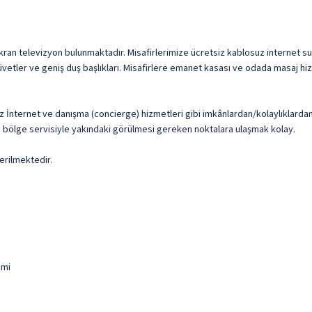
ekran televizyon bulunmaktadır. Misafirlerimize ücretsiz kablosuz internet sun
vetler ve geniş duş başlıkları. Misafirlere emanet kasası ve odada masaj hizm
uz İnternet ve danışma (concierge) hizmetleri gibi imkânlardan/kolaylıklardan
z) bölge servisiyle yakındaki görülmesi gereken noktalara ulaşmak kolay.
erilmektedir.
 mi