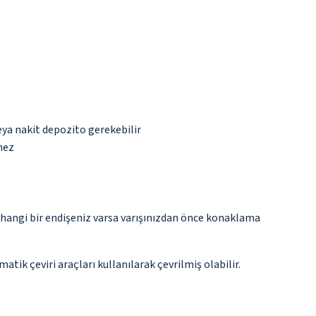
eya nakit depozito gerekebilir
mez
rhangi bir endişeniz varsa varışınızdan önce konaklama
tik çeviri araçları kullanılarak çevrilmiş olabilir.