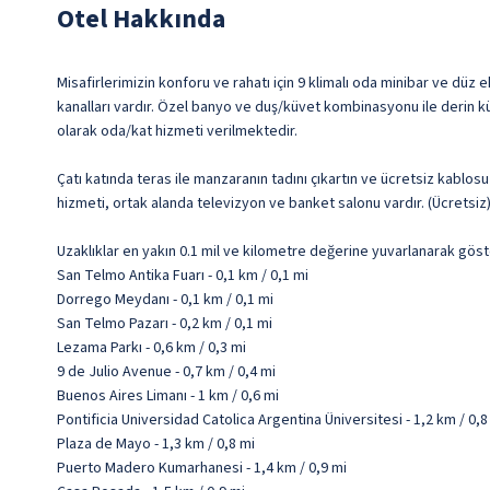
Otel Hakkında
Misafirlerimizin konforu ve rahatı için 9 klimalı oda minibar ve düz 
kanalları vardır. Özel banyo ve duş/küvet kombinasyonu ile derin kü
olarak oda/kat hizmeti verilmektedir.
Çatı katında teras ile manzaranın tadını çıkartın ve ücretsiz kablos
hizmeti, ortak alanda televizyon ve banket salonu vardır. (Ücretsi
Uzaklıklar en yakın 0.1 mil ve kilometre değerine yuvarlanarak göst
San Telmo Antika Fuarı - 0,1 km / 0,1 mi
Dorrego Meydanı - 0,1 km / 0,1 mi
San Telmo Pazarı - 0,2 km / 0,1 mi
Lezama Parkı - 0,6 km / 0,3 mi
9 de Julio Avenue - 0,7 km / 0,4 mi
Buenos Aires Limanı - 1 km / 0,6 mi
Pontificia Universidad Catolica Argentina Üniversitesi - 1,2 km / 0,8
Plaza de Mayo - 1,3 km / 0,8 mi
Puerto Madero Kumarhanesi - 1,4 km / 0,9 mi