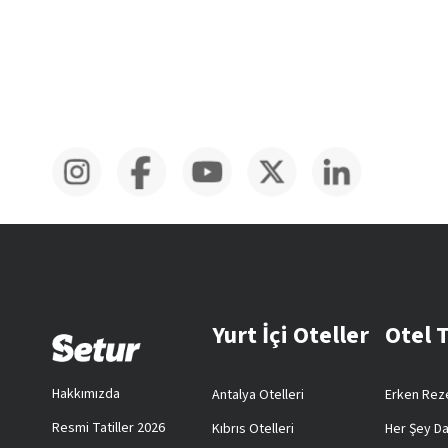
Yurt İçi Oteller
Otel 
Hakkımızda
Antalya Otelleri
Erken Reze
Resmi Tatiller 2026
Kıbrıs Otelleri
Her Şey Da