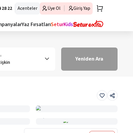
 28 22
Acenteler
Üye Ol
Giriş Yap
mpanyalar
Yaz Fırsatları
SeturKids
ı
Yeniden Ara
tişkin
Haritada Gör