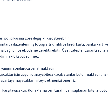
eri politikasına göre değişiklik gösterebilir
umlarca düzenlenmiş fotoğraflı kimlik ve kredi kartı, banka kartı v
na bağlıdır ve ek ödeme gerektirebilir. Özel talepler garanti edile
dir; nakit kabul edilmez
a yangın söndürücü yer almaktadır
çocuklar için uygun olmayabilecek açık alanlar bulunmaktadır; he
p ayarlayamayacaklarını teyit etmenizi öneririz
 karşılayacaktır. Konaklama yeri tarafından sağlanan bilgiler, otoma