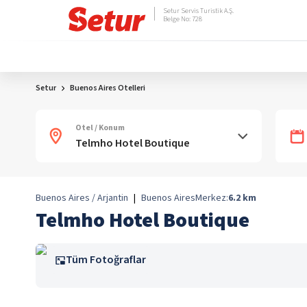
Setur Servis Turistik A.Ş.
Belge No: 728
Setur
Buenos Aires Otelleri
Otel / Konum
Buenos Aires / Arjantin
|
Buenos Aires
Merkez:
6.2
km
Telmho Hotel Boutique
Tüm Fotoğraflar