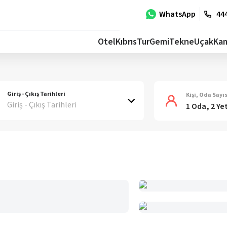
WhatsApp
444
Otel
Kıbrıs
Tur
Gemi
Tekne
Uçak
Ka
Giriş - Çıkış Tarihleri
Kişi, Oda Sayıs
Giriş - Çıkış Tarihleri
1 Oda, 2 Ye