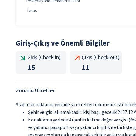
Resepsiyonda emanet kasası
Teras
Giriş-Çıkış ve Önemli Bilgiler
Giriş (Check-in)
Çıkış (Check-out)
15
11
Zorunlu Ücretler
Sizden konaklama yerinde şu ücretleri ödemeniz istenecektir
Şehir vergisi alınmaktadır: kişi başı, gecelik 2137.12 A
Konaklama yerinde Arjantin katma değer vergisi (%21
ve yabancı pasaport veya yabancı kimlik ile birlikte 
rezervasyonları da kapsayacak şekilde yalnızca konak