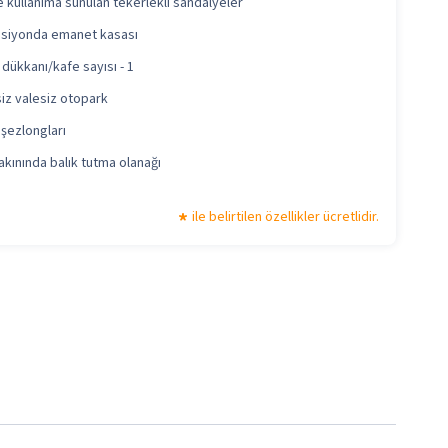
 kullanıma sunulan tekerlekli sandalyeler
siyonda emanet kasası
dükkanı/kafe sayısı - 1
iz valesiz otopark
şezlongları
akınında balık tutma olanağı
ile belirtilen özellikler ücretlidir.