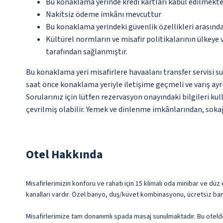
Bu konaklama yerinde kredi kartları kabul edilmekte
Nakitsiz ödeme imkânı mevcuttur
Bu konaklama yerindeki güvenlik özellikleri arasında
Kültürel normların ve misafir politikalarının ülkeye
tarafından sağlanmıştır.
Bu konaklama yeri misafirlere havaalanı transfer servisi su
saat önce konaklama yeriyle iletişime geçmeli ve varış ayrı
Sorularınız için lütfen rezervasyon onayındaki bilgileri ku
çevrilmiş olabilir. Yemek ve dinlenme imkânlarından, sokağ
Otel Hakkında
Misafirlerimizin konforu ve rahatı için 15 klimalı oda minibar ve düz
kanalları vardır. Özel banyo, duş/küvet kombinasyonu, ücretsiz bany
Misafirlerimize tam donanımlı spada masaj sunulmaktadır. Bu otelde 