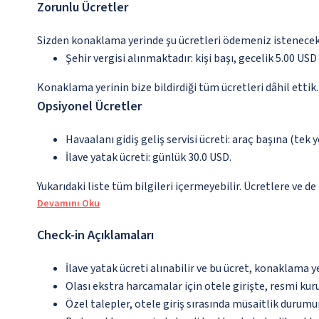
Zorunlu Ücretler
Sizden konaklama yerinde şu ücretleri ödemeniz istenecektir
Şehir vergisi alınmaktadır: kişi başı, gecelik 5.00 USD
Konaklama yerinin bize bildirdiği tüm ücretleri dâhil ettik.
Opsiyonel Ücretler
Havaalanı gidiş geliş servisi ücreti: araç başına (tek 
İlave yatak ücreti: günlük 30.0 USD.
Yukarıdaki liste tüm bilgileri içermeyebilir. Ücretlere ve de
Devamını Oku
Check-in Açıklamaları
İlave yatak ücreti alınabilir ve bu ücret, konaklama y
Olası ekstra harcamalar için otele girişte, resmi kur
Özel talepler, otele giriş sırasında müsaitlik durumu