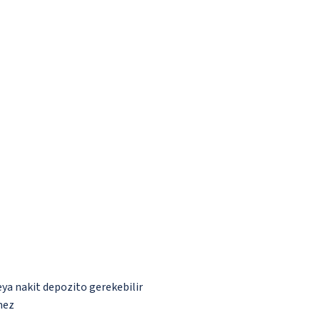
eya nakit depozito gerekebilir
mez