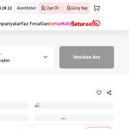
 28 22
Acenteler
Üye Ol
Giriş Yap
mpanyalar
Yaz Fırsatları
SeturKids
ı
Yeniden Ara
tişkin
Haritada Gör