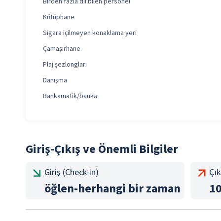
Birden fazla dil bilen personel
Kütüphane
Sigara içilmeyen konaklama yeri
Çamaşırhane
Plaj şezlongları
Danışma
Bankamatik/banka
Giriş-Çıkış ve Önemli Bilgiler
Giriş (Check-in)
Çık
öğlen
-
herhangi bir zaman
1