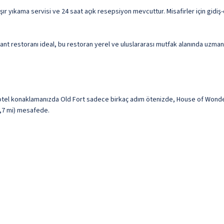
ır yıkama servisi ve 24 saat açık resepsiyon mevcuttur. Misafirler için gidiş-
nt restoranı ideal, bu restoran yerel ve uluslararası mutfak alanında uzma
el konaklamanızda Old Fort sadece birkaç adım ötenizde, House of Wonders 
0,7 mi) mesafede.