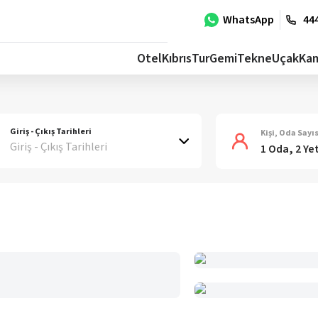
WhatsApp
444
Otel
Kıbrıs
Tur
Gemi
Tekne
Uçak
Ka
Giriş - Çıkış Tarihleri
Kişi, Oda Sayıs
Giriş - Çıkış Tarihleri
1 Oda, 2 Ye