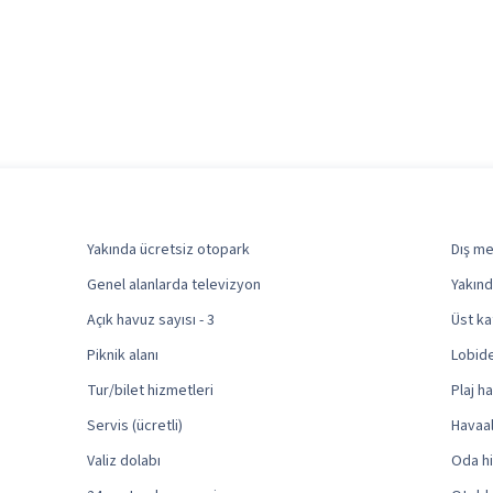
Yakında ücretsiz otopark
Dış me
Genel alanlarda televizyon
Yakınd
Açık havuz sayısı - 3
Üst ka
Piknik alanı
Lobid
Tur/bilet hizmetleri
Plaj h
Servis (ücretli)
Havaal
Valiz dolabı
Oda h