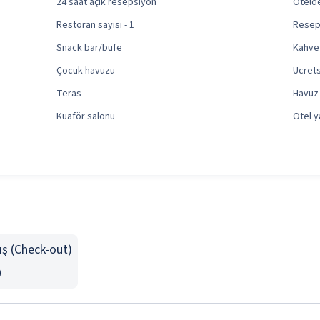
24 saat açık resepsiyon
Otelde
Restoran sayısı - 1
Resep
Snack bar/büfe
Kahve 
Çocuk havuzu
Ücrets
Teras
Havuz 
Kuaför salonu
Otel y
ış (Check-out)
0