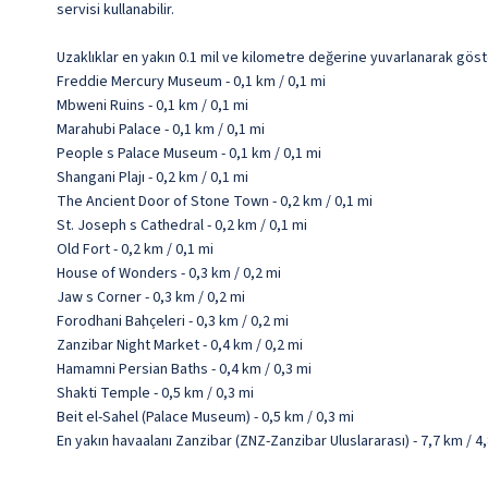
servisi kullanabilir.
Uzaklıklar en yakın 0.1 mil ve kilometre değerine yuvarlanarak göst
Freddie Mercury Museum - 0,1 km / 0,1 mi
Mbweni Ruins - 0,1 km / 0,1 mi
Marahubi Palace - 0,1 km / 0,1 mi
People s Palace Museum - 0,1 km / 0,1 mi
Shangani Plajı - 0,2 km / 0,1 mi
The Ancient Door of Stone Town - 0,2 km / 0,1 mi
St. Joseph s Cathedral - 0,2 km / 0,1 mi
Old Fort - 0,2 km / 0,1 mi
House of Wonders - 0,3 km / 0,2 mi
Jaw s Corner - 0,3 km / 0,2 mi
Forodhani Bahçeleri - 0,3 km / 0,2 mi
Zanzibar Night Market - 0,4 km / 0,2 mi
Hamamni Persian Baths - 0,4 km / 0,3 mi
Shakti Temple - 0,5 km / 0,3 mi
Beit el-Sahel (Palace Museum) - 0,5 km / 0,3 mi
En yakın havaalanı Zanzibar (ZNZ-Zanzibar Uluslararası) - 7,7 km / 4