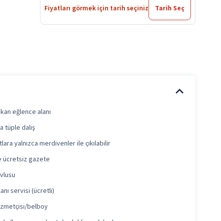
Fiyatları görmek için tarih seçiniz
Tarih Seç
kan eğlence alanı
a tüple dalış
tlara yalnızca merdivenler ile çıkılabilir
e ücretsiz gazete
avlusu
anı servisi (ücretli)
izmetçisi/belboy