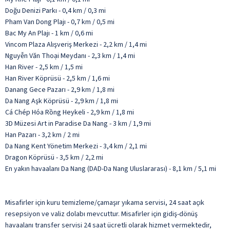
Doğu Denizi Parkı - 0,4 km / 0,3 mi
Pham Van Dong Plajı - 0,7 km / 0,5 mi
Bac My An Plajı - 1 km / 0,6 mi
Vincom Plaza Alışveriş Merkezi - 2,2 km / 1,4 mi
Nguyễn Văn Thoại Meydanı - 2,3 km / 1,4 mi
Han River - 2,5 km / 1,5 mi
Han River Köprüsü - 2,5 km / 1,6 mi
Danang Gece Pazarı - 2,9 km / 1,8 mi
Da Nang Aşk Köprüsü - 2,9 km / 1,8 mi
Cá Chép Hóa Rồng Heykeli - 2,9 km / 1,8 mi
3D Müzesi Art in Paradise Da Nang - 3 km / 1,9 mi
Han Pazarı - 3,2 km / 2 mi
Da Nang Kent Yönetim Merkezi - 3,4 km / 2,1 mi
Dragon Köprüsü - 3,5 km / 2,2 mi
En yakın havaalanı Da Nang (DAD-Da Nang Uluslararası) - 8,1 km / 5,1 mi
Misafirler için kuru temizleme/çamaşır yıkama servisi, 24 saat açık
resepsiyon ve valiz dolabı mevcuttur. Misafirler için gidiş-dönüş
havaalanı transfer servisi 24 saat ücretli olarak hizmet vermektedir,