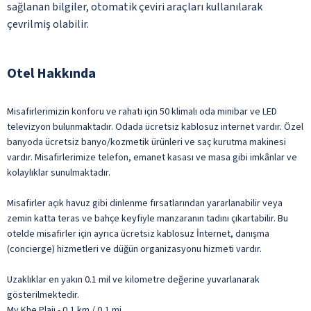
sağlanan bilgiler, otomatik çeviri araçları kullanılarak
çevrilmiş olabilir.
Otel Hakkında
Misafirlerimizin konforu ve rahatı için 50 klimalı oda minibar ve LED
televizyon bulunmaktadır. Odada ücretsiz kablosuz internet vardır. Özel
banyoda ücretsiz banyo/kozmetik ürünleri ve saç kurutma makinesi
vardır. Misafirlerimize telefon, emanet kasası ve masa gibi imkânlar ve
kolaylıklar sunulmaktadır.
Misafirler açık havuz gibi dinlenme fırsatlarından yararlanabilir veya
zemin katta teras ve bahçe keyfiyle manzaranın tadını çıkartabilir. Bu
otelde misafirler için ayrıca ücretsiz kablosuz İnternet, danışma
(concierge) hizmetleri ve düğün organizasyonu hizmeti vardır.
Uzaklıklar en yakın 0.1 mil ve kilometre değerine yuvarlanarak
gösterilmektedir.
My Khe Plajı - 0,1 km / 0,1 mi