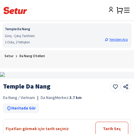
Temple Da Nang
Giriş - Çıkış Tarihleri
Yeniden Ara
1 Oda, 2 Yetişkin
Setur
Da Nang Otelleri
Temple Da Nang
Da Nang / Vietnam
|
Da Nang
Merkez:
3.7
km
Haritada Gör
Fiyatları görmek için tarih seçiniz
Tarih Seç