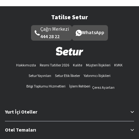
Tatilse Setur
Çağrı Merkezi
WhatsApp
444 28 22
Hakkımızda
Resmi Tatiller 2026
Kalite
Müşteri İlişkileri
KVKK
Setur Yayınları
Setur Etik İlkeler
Yatırımcı İlişkileri
Bilgi Toplumu Hizmetleri
İşlem Rehberi
Çerez Ayarları
Yurt İçi Oteller
Otel Temaları