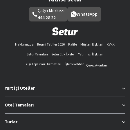
Çağrı Merkezi
WhatsApp
444 28 22
Hakkımızda
Resmi Tatiller 2026
Kalite
Müşteri İlişkileri
KVKK
Setur Yayınları
Setur Etik İlkeler
Yatırımcı İlişkileri
Bilgi Toplumu Hizmetleri
İşlem Rehberi
Çerez Ayarları
Yurt İçi Oteller
Otel Temaları
Turlar