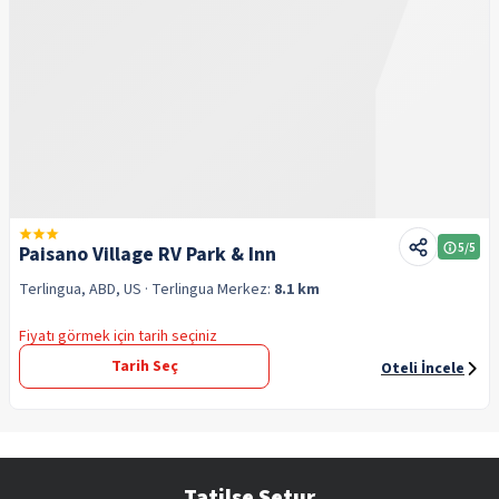
5
/5
Paisano Village RV Park & Inn
Terlingua, ABD, US
· Terlingua
Merkez:
8.1 km
Fiyatı görmek için tarih seçiniz
Tarih Seç
Oteli İncele
Tatilse Setur