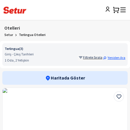
Otelleri
Setur
Terlingua Otelleri
Terlingua
(
3
)
Giriş - Çıkış Tarihleri
Filtrele Sırala
Yeniden Ara
1 Oda, 2 Yetişkin
Haritada Göster