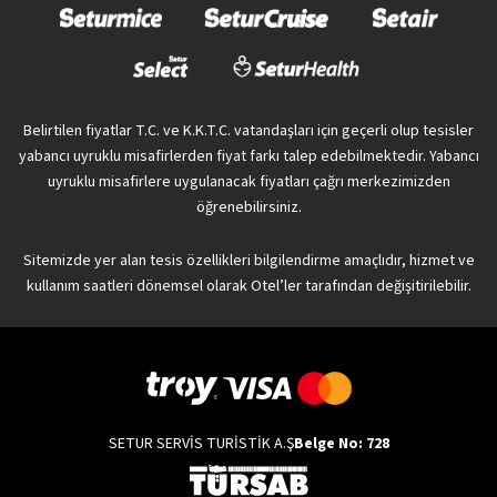
Belirtilen fiyatlar T.C. ve K.K.T.C. vatandaşları için geçerli olup tesisler
yabancı uyruklu misafirlerden fiyat farkı talep edebilmektedir. Yabancı
uyruklu misafirlere uygulanacak fiyatları çağrı merkezimizden
öğrenebilirsiniz.
Sitemizde yer alan tesis özellikleri bilgilendirme amaçlıdır, hizmet ve
kullanım saatleri dönemsel olarak Otel’ler tarafından değişitirilebilir.
SETUR SERVİS TURİSTİK A.Ş
Belge No: 728