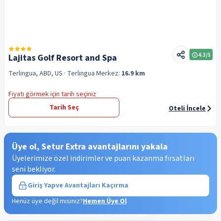
4.3
/5
Lajitas Golf Resort and Spa
Terlingua, ABD, US
· Terlingua
Merkez:
16.9 km
Fiyatı görmek için tarih seçiniz
Tarih Seç
Oteli İncele
Üye ol, Setur Extra avantajlarını yakala
Üyelerimize özel indirimler ve puan kazanma fırsatları
seni bekliyor.
Giriş Yap
ve Avantajları Kaçırma
Henüz üye değil misiniz?
Hemen Üye Ol