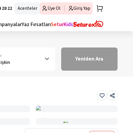
 28 22
Acenteler
Üye Ol
Giriş Yap
mpanyalar
Yaz Fırsatları
SeturKids
ı
Yeniden Ara
tişkin
Haritada Gör