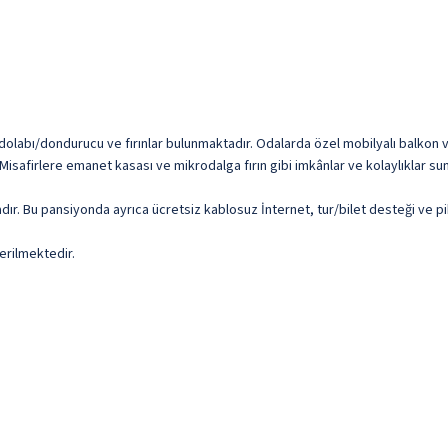
olabı/dondurucu ve fırınlar bulunmaktadır. Odalarda özel mobilyalı balkon veya
Misafirlere emanet kasası ve mikrodalga fırın gibi imkânlar ve kolaylıklar su
adır. Bu pansiyonda ayrıca ücretsiz kablosuz İnternet, tur/bilet desteği ve pi
erilmektedir.