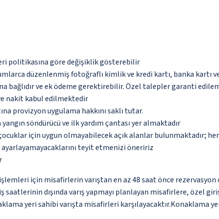
eri politikasına göre değişiklik gösterebilir
umlarca düzenlenmiş fotoğraflı kimlik ve kredi kartı, banka kartı v
na bağlıdır ve ek ödeme gerektirebilir. Özel talepler garanti edile
ve nakit kabul edilmektedir
tına provizyon uygulama hakkını saklı tutar.
 yangın söndürücü ve ilk yardım çantası yer almaktadır
çocuklar için uygun olmayabilecek açık alanlar bulunmaktadır; he
p ayarlayamayacaklarını teyit etmenizi öneririz
r
lemleri için misafirlerin varıştan en az 48 saat önce rezervasyon 
ş saatlerinin dışında varış yapmayı planlayan misafirlere, özel gir
klama yeri sahibi varışta misafirleri karşılayacaktır.Konaklama yer