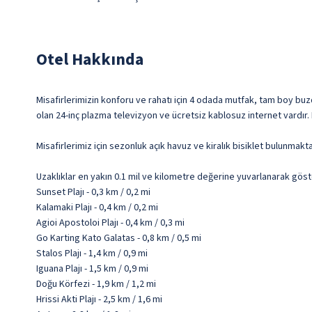
Otel Hakkında
Misafirlerimizin konforu ve rahatı için 4 odada mutfak, tam boy buzd
olan 24-inç plazma televizyon ve ücretsiz kablosuz internet vardır. 
Misafirlerimiz için sezonluk açık havuz ve kiralık bisiklet bulunmakt
Uzaklıklar en yakın 0.1 mil ve kilometre değerine yuvarlanarak göst
Sunset Plajı - 0,3 km / 0,2 mi
Kalamaki Plajı - 0,4 km / 0,2 mi
Agioi Apostoloi Plajı - 0,4 km / 0,3 mi
Go Karting Kato Galatas - 0,8 km / 0,5 mi
Stalos Plajı - 1,4 km / 0,9 mi
Iguana Plajı - 1,5 km / 0,9 mi
Doğu Körfezi - 1,9 km / 1,2 mi
Hrissi Akti Plajı - 2,5 km / 1,6 mi