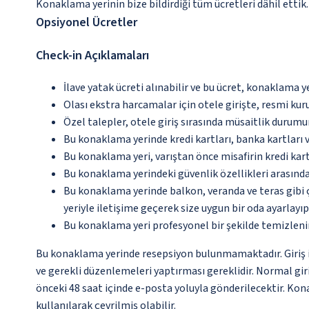
Konaklama yerinin bize bildirdiği tüm ücretleri dâhil ettik.
Opsiyonel Ücretler
Check-in Açıklamaları
İlave yatak ücreti alınabilir ve bu ücret, konaklama y
Olası ekstra harcamalar için otele girişte, resmi kur
Özel talepler, otele giriş sırasında müsaitlik durumu
Bu konaklama yerinde kredi kartları, banka kartları 
Bu konaklama yeri, varıştan önce misafirin kredi kar
Bu konaklama yerindeki güvenlik özellikleri arasında
Bu konaklama yerinde balkon, veranda ve teras gibi 
yeriyle iletişime geçerek size uygun bir oda ayarlayı
Bu konaklama yeri profesyonel bir şekilde temizleni
Bu konaklama yerinde resepsiyon bulunmamaktadır. Giriş iş
ve gerekli düzenlemeleri yaptırması gereklidir. Normal giri
önceki 48 saat içinde e-posta yoluyla gönderilecektir. Kona
kullanılarak çevrilmiş olabilir.