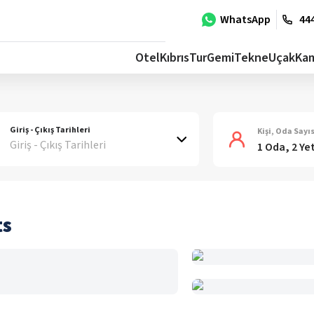
WhatsApp
444
Otel
Kıbrıs
Tur
Gemi
Tekne
Uçak
Ka
Giriş - Çıkış Tarihleri
Kişi, Oda Sayıs
Giriş - Çıkış Tarihleri
1 Oda, 2 Ye
ts