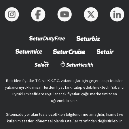
Belirtilen fiyatlar T.C. ve K.K.T.C. vatandaşları için geçerli olup tesisler
yabancı uyruklu misafirlerden fiyat farkı talep edebilmektedir. Yabancı
uyruklu misafirlere uygulanacak fiyatları çağrı merkezimizden
öğrenebilirsiniz.
Sitemizde yer alan tesis özellikleri bilgilendirme amaçlıdır, hizmet ve
kullanım saatleri dönemsel olarak Otel’ler tarafından değişitirilebilir.