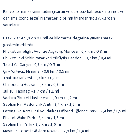
Bahçe ile manzaranın tadını çıkartın ve ücretsiz kablosuz İnternet ve
danışma (concierge) hizmetleri gibi imkânlardan/kolaylıklardan
yararlanın.
Uzaklıklar en yakın 0.1 mil ve kilometre değerine yuvarlanarak
gösterilmektedir.
Phuket Limelight Avenue Alışveriş Merkezi - 0,4 km / 0,3 mi
Phuket Eski Şehir Pazar Yeri Yürüyüş Caddesi - 0,7 km / 0,4 mi
Talad Yai Çarşısı - 0,8 km / 0,5 mi
Çin-Portekiz Mimarisi - 0,8 km / 0,5 mi
Thai Hua Müzesi - 1,3 km / 0,8 mi
Chinpracha House - 1,3 km / 0,8 mi
Jui Tui Tapınağı - 1,7 km / 1,1 mi
Vachira Phuket Hastanesi - 1,9 km / 1,2 mi
Saphan Hin Madencilik Anıtı - 2,4 km / 1,5 mi
Patong Go-Kart Pisti ve Phuket Offroad Eğlence Parkı - 2,4 km / 1,5 mi
Phuket Wake Park - 2,4 km / 1,5 mi
Saphan Hin Parkı - 2,5 km / 1,6 mi
Maymun Tepesi Gözlem Noktası - 2,9 km / 1,8 mi