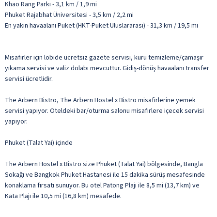
Khao Rang Parkı - 3,1 km / 1,9 mi
Phuket Rajabhat Üniversitesi - 3,5 km / 2,2 mi
En yakın havaalanı Puket (HKT-Puket Uluslararası) - 31,3 km / 19,5 mi
Misafirler için lobide ücretsiz gazete servisi, kuru temizleme/çamaşır
yıkama servisi ve valiz dolabı mevcuttur. Gidiş-dönüş havaalanı transfer
servisi ücretlidir.
The Arbern Bistro, The Arbern Hostel x Bistro misafirlerine yemek
servisi yapıyor. Oteldeki bar/oturma salonu misafirlere içecek servisi
yapıyor.
Phuket (Talat Yai) içinde
The Arbern Hostel x Bistro size Phuket (Talat Yai) bölgesinde, Bangla
Sokağı ve Bangkok Phuket Hastanesi ile 15 dakika sürüş mesafesinde
konaklama fırsatı sunuyor. Bu otel Patong Plajı ile 8,5 mi (13,7 km) ve
Kata Plajı ile 10,5 mi (16,8 km) mesafede.