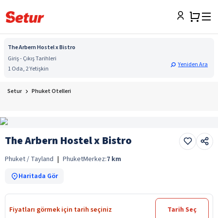
The Arbern Hostel x Bistro
Giriş - Çıkış Tarihleri
Yeniden Ara
1 Oda, 2 Yetişkin
Setur
Phuket Otelleri
The Arbern Hostel x Bistro
Phuket / Tayland
|
Phuket
Merkez:
7
km
Haritada Gör
Fiyatları görmek için tarih seçiniz
Tarih Seç