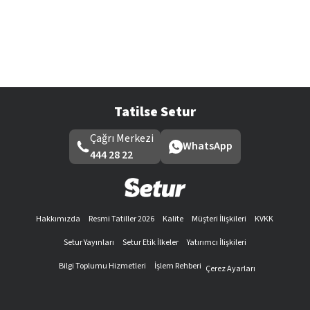
Tatilse Setur
Çağrı Merkezi
WhatsApp
444 28 22
Hakkımızda
Resmi Tatiller 2026
Kalite
Müşteri İlişkileri
KVKK
Setur Yayınları
Setur Etik İlkeler
Yatırımcı İlişkileri
Bilgi Toplumu Hizmetleri
İşlem Rehberi
Çerez Ayarları