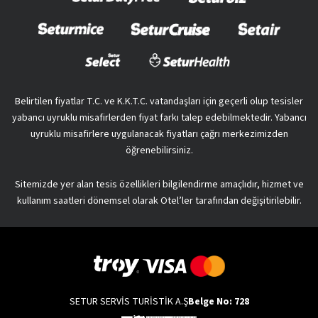
Belirtilen fiyatlar T.C. ve K.K.T.C. vatandaşları için geçerli olup tesisler
yabancı uyruklu misafirlerden fiyat farkı talep edebilmektedir. Yabancı
uyruklu misafirlere uygulanacak fiyatları çağrı merkezimizden
öğrenebilirsiniz.
Sitemizde yer alan tesis özellikleri bilgilendirme amaçlıdır, hizmet ve
kullanım saatleri dönemsel olarak Otel’ler tarafından değişitirilebilir.
SETUR SERVİS TURİSTİK A.Ş
Belge No: 728