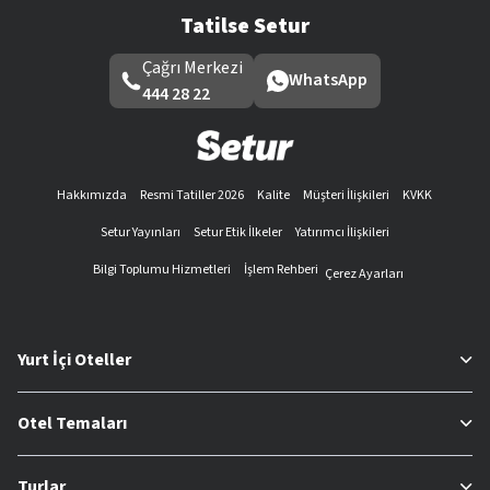
Tatilse Setur
Çağrı Merkezi
WhatsApp
444 28 22
Hakkımızda
Resmi Tatiller 2026
Kalite
Müşteri İlişkileri
KVKK
Setur Yayınları
Setur Etik İlkeler
Yatırımcı İlişkileri
Bilgi Toplumu Hizmetleri
İşlem Rehberi
Çerez Ayarları
Yurt İçi Oteller
Otel Temaları
Turlar