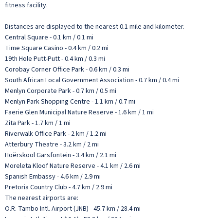
fitness facility.
Distances are displayed to the nearest 0.1 mile and kilometer.
Central Square - 0.1 km / 0.1 mi
Time Square Casino - 0.4 km / 0.2 mi
19th Hole Putt-Putt - 0.4 km / 0.3 mi
Corobay Corner Office Park - 0.6 km / 0.3 mi
South African Local Government Association - 0.7 km / 0.4 mi
Menlyn Corporate Park - 0.7 km / 0.5 mi
Menlyn Park Shopping Centre - 1.1 km / 0.7 mi
Faerie Glen Municipal Nature Reserve - 1.6 km / 1 mi
Zita Park - 1.7 km / 1 mi
Riverwalk Office Park - 2 km / 1.2 mi
Atterbury Theatre - 3.2 km / 2 mi
Hoërskool Garsfontein - 3.4 km / 2.1 mi
Moreleta Kloof Nature Reserve - 4.1 km / 2.6 mi
Spanish Embassy - 4.6 km / 2.9 mi
Pretoria Country Club - 4.7 km / 2.9 mi
The nearest airports are:
O.R. Tambo Intl. Airport (JNB) - 45.7 km / 28.4 mi