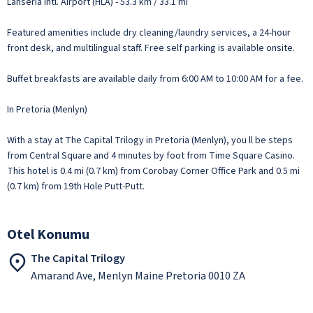
Lanseria Intl. Airport (HLA) - 53.3 km / 33.1 mi
Featured amenities include dry cleaning/laundry services, a 24-hour
front desk, and multilingual staff. Free self parking is available onsite.
Buffet breakfasts are available daily from 6:00 AM to 10:00 AM for a fee.
In Pretoria (Menlyn)
With a stay at The Capital Trilogy in Pretoria (Menlyn), you ll be steps
from Central Square and 4 minutes by foot from Time Square Casino.
This hotel is 0.4 mi (0.7 km) from Corobay Corner Office Park and 0.5 mi
(0.7 km) from 19th Hole Putt-Putt.
Otel Konumu
The Capital Trilogy
Amarand Ave, Menlyn Maine Pretoria 0010 ZA