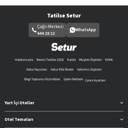
Tatilse Setur
Çağrı Merkezi
WhatsApp
444 28 22
Hakkımızda
Resmi Tatiller 2026
Kalite
Müşteri İlişkileri
KVKK
Setur Yayınları
Setur Etik İlkeler
Yatırımcı İlişkileri
Bilgi Toplumu Hizmetleri
İşlem Rehberi
Çerez Ayarları
Yurt İçi Oteller
Otel Temaları