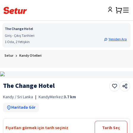
The Change Hotel
Giriş - Çıkış Tarihleri
Yeniden Ara
1 Oda, 2 Yetişkin
Setur
Kandy Otelleri
The Change Hotel
Kandy / Sri Lanka
|
Kandy
Merkez:
3.7
km
Haritada Gör
Fiyatları görmek için tarih seçiniz
Tarih Seç