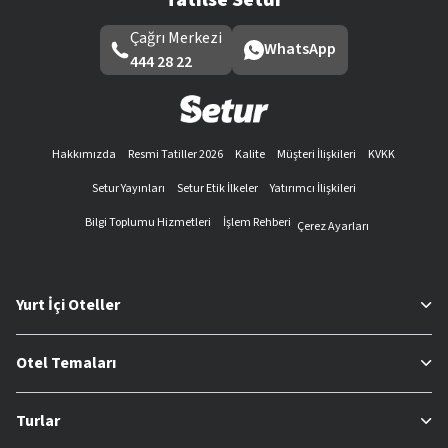
Çağrı Merkezi
WhatsApp
444 28 22
Hakkımızda
Resmi Tatiller 2026
Kalite
Müşteri İlişkileri
KVKK
Setur Yayınları
Setur Etik İlkeler
Yatırımcı İlişkileri
Bilgi Toplumu Hizmetleri
İşlem Rehberi
Çerez Ayarları
Yurt İçi Oteller
Otel Temaları
Turlar