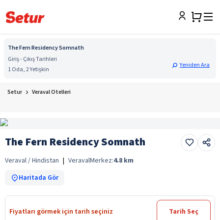
The Fern Residency Somnath
Giriş - Çıkış Tarihleri
Yeniden Ara
1 Oda, 2 Yetişkin
Setur
Veraval Otelleri
The Fern Residency Somnath
Veraval / Hindistan
|
Veraval
Merkez:
4.8
km
Haritada Gör
Fiyatları görmek için tarih seçiniz
Tarih Seç