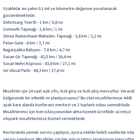
Uzaklıklar en yakın 0.1 mil ve kilometre değerine yuvarlanarak
gösterilmektedir.
Dehotsarg Teerth - 1 km / 0,6 mi
Somnath Tapınağı - 1,6 km / 1 mi
Shree Ratneshwar Mahadev Tapınağı - 3,6 km / 2,2 mi
Patan Gate - 6 km / 3,7 mi
Nagarpalika Bahçesi - 7,6 km / 4,7 mi
Sasan Gir Tapınağı - 42,5 km / 26,4 mi
Sasan Nehri Köprüsü - 43,6 km / 27,1 mi
Gir Ulusal Parkı - 44,3 km / 27,6 mi
Misafirler için 24 saat açık ofis, hızlı giriş ve hızlı çıkış mevcuttur. Veraval
bölgesinde bir etkinlik mi planlıyorsunuz? Bu otel misafirlerimize 4445
ayak kare alanda konferans merkezi ve 2 toplantı odası sunmaktadır.
Misafirlerimiz için tren istasyonundan alma hizmeti ücretlidir. ücretsiz
otopark misafirlerimize hizmet vermektedir.
Restoranda yemek servisi yapılıyor, ayrıca otelde belirli saatlerde oda
servisi sunuluyor. Misafirler için her gün ücretsiz resepsiyon mevcuttur.