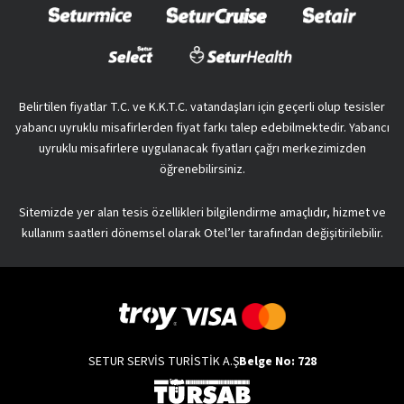
Belirtilen fiyatlar T.C. ve K.K.T.C. vatandaşları için geçerli olup tesisler
yabancı uyruklu misafirlerden fiyat farkı talep edebilmektedir. Yabancı
uyruklu misafirlere uygulanacak fiyatları çağrı merkezimizden
öğrenebilirsiniz.
Sitemizde yer alan tesis özellikleri bilgilendirme amaçlıdır, hizmet ve
kullanım saatleri dönemsel olarak Otel’ler tarafından değişitirilebilir.
SETUR SERVİS TURİSTİK A.Ş
Belge No: 728