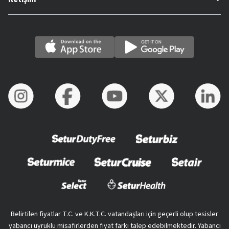
Belirtilen fiyatlar T.C. ve K.K.T.C. vatandaşları için geçerli olup tesisler
yabancı uyruklu misafirlerden fiyat farkı talep edebilmektedir. Yabancı