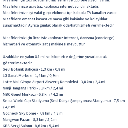
Misafirler için 209 odada ısıtmalı zemin ve LED televizyon vardır.
Misafirlerimize ücretsiz kablosuz internet sunulmaktadır.
Misafirlerimizin iyi vakit geçirebilmesi için kablolu TV kanalları vardır.
Misafirlere emanet kasası ve masa gibi imkânlar ve kolaylıklar
sunulmaktadır. Ayrıca günlük olarak oda/kat hizmeti verilmektedir.
Misafirlerimiz için ücretsiz kablosuz İnternet, danışma (concierge)
hizmetleri ve otomatik satış makinesi mevcuttur.
Uzaklıklar en yakın 0.1 mil ve kilometre değerine yuvarlanarak
gösterilmektedir.
Seul Botanik Bahçesi - 1,3 km / 0,8 mi
LG Sanat Merkezi - 1,4 km / 0,9 mi
Lotte Mall Gimpo Airport Alışveriş Kompleksi - 3,8 km / 2,4 mi
Nanji Hangang Parkı - 3,8 km / 2,4 mi
MBC Genel Merkezi - 6,8 km / 4,2 mi
Seoul World Cup Stadyumu (Seul Dünya Şampiyonası Stadyumu) - 7,5 km
/ 4,6 mi
Gocheok Sky Dome - 7,8 km / 4,8 mi
Mangwon Pazarı - 8,3 km / 5,2 mi
KBS Sergi Salonu - 8,6 km / 5,4 mi