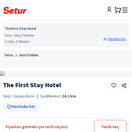
The First Stay Hotel
Giriş - Çıkış Tarihleri
Yeniden Ara
1 Oda, 2 Yetişkin
Setur
Seul Otelleri
The First Stay Hotel
Seul / Güney Kore
|
Seul
Merkez:
24.2
km
Haritada Gör
Fiyatları görmek için tarih seçiniz
Tarih Seç