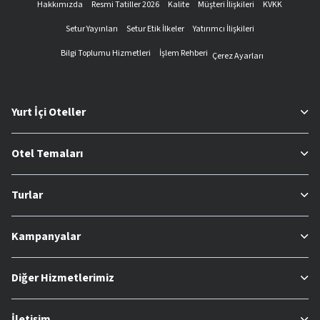
Hakkımızda
Resmi Tatiller 2026
Kalite
Müşteri İlişkileri
KVKK
Setur Yayınları
Setur Etik İlkeler
Yatırımcı İlişkileri
Bilgi Toplumu Hizmetleri
İşlem Rehberi
Çerez Ayarları
Yurt İçi Oteller
Otel Temaları
Turlar
Kampanyalar
Diğer Hizmetlerimiz
İletişim