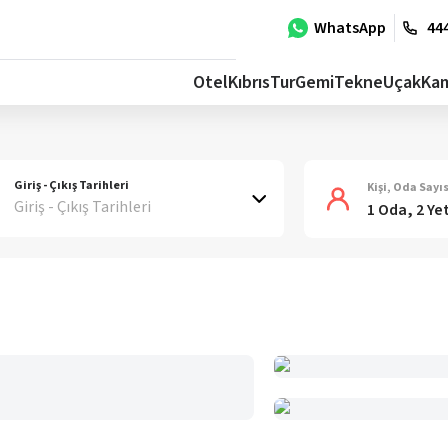
WhatsApp
444
Otel
Kıbrıs
Tur
Gemi
Tekne
Uçak
Ka
Giriş - Çıkış Tarihleri
Kişi, Oda Sayıs
Giriş - Çıkış Tarihleri
1 Oda, 2 Ye