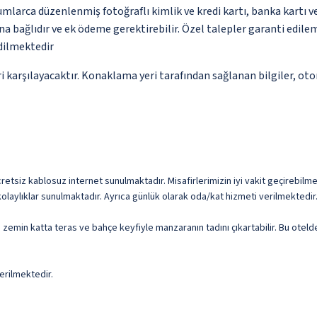
umlarca düzenlenmiş fotoğraflı kimlik ve kredi kartı, banka kartı v
na bağlıdır ve ek ödeme gerektirebilir. Özel talepler garanti edile
edilmektedir
 karşılayacaktır. Konaklama yeri tarafından sağlanan bilgiler, otoma
retsiz kablosuz internet sunulmaktadır. Misafirlerimizin iyi vakit geçirebilmes
laylıklar sunulmaktadır. Ayrıca günlük olarak oda/kat hizmeti verilmektedir
a zemin katta teras ve bahçe keyfiyle manzaranın tadını çıkartabilir. Bu otelde
erilmektedir.