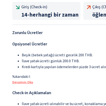
Giriş (Check-in)
Çıkış (
14
-
herhangi bir zaman
öğle
Zorunlu Ücretler
Opsiyonel Ücretler
Beşik (bebek yatağı) ücreti: gecelik 200 THB.
İlave yatak ücreti: günlük 200.0 THB.
Kredi kartıyla yapılan ödemelerden yüzde 3 ücret al
Yukarıdaki l
Devamını Oku
Check-in Açıklamaları
İlave yatak ücreti alınabilir ve bu ücret, konaklama y