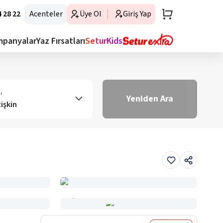
 28 22
Acenteler
Üye Ol
Giriş Yap
mpanyalar
Yaz Fırsatları
SeturKids
ı
Yeniden Ara
tişkin
Haritada Gör