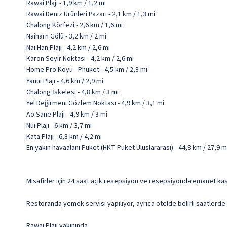
Rawai Plajı - 1,9 km / 1,2 mi
Rawai Deniz Ürünleri Pazarı - 2,1 km / 1,3 mi
Chalong Körfezi - 2,6 km / 1,6 mi
Naiharn Gölü - 3,2 km / 2 mi
Nai Han Plajı - 4,2 km / 2,6 mi
Karon Seyir Noktası - 4,2 km / 2,6 mi
Home Pro Köyü - Phuket - 4,5 km / 2,8 mi
Yanui Plajı - 4,6 km / 2,9 mi
Chalong İskelesi - 4,8 km / 3 mi
Yel Değirmeni Gözlem Noktası - 4,9 km / 3,1 mi
Ao Sane Plajı - 4,9 km / 3 mi
Nui Plajı - 6 km / 3,7 mi
Kata Plajı - 6,8 km / 4,2 mi
En yakın havaalanı Puket (HKT-Puket Uluslararası) - 44,8 km / 27,9 m
Misafirler için 24 saat açık resepsiyon ve resepsiyonda emanet kasas
Restoranda yemek servisi yapılıyor, ayrıca otelde belirli saatlerde
Rawai Plajı yakınında