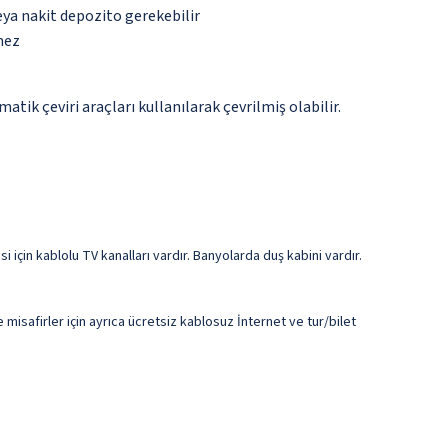
eya nakit depozito gerekebilir
mez
tik çeviri araçları kullanılarak çevrilmiş olabilir.
i için kablolu TV kanalları vardır. Banyolarda duş kabini vardır.
.
 misafirler için ayrıca ücretsiz kablosuz İnternet ve tur/bilet