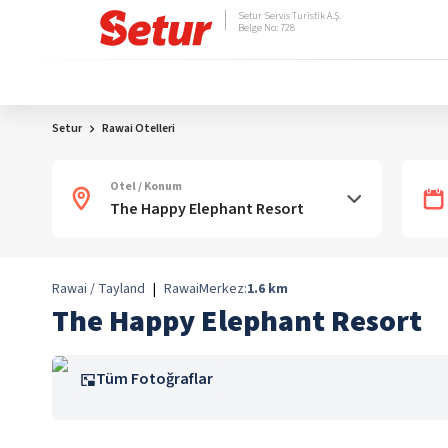
Setur Servis Turistik A.Ş.
Belge No: 728
Setur
Rawai Otelleri
Otel / Konum
Rawai / Tayland
|
Rawai
Merkez:
1.6
km
The Happy Elephant Resort
Tüm Fotoğraflar