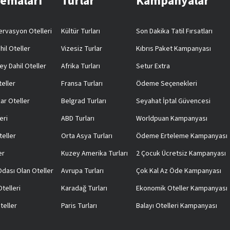
Temaları
Turlar
Kampanyalar
rvasyon Otelleri
Kültür Turları
Son Dakika Tatil Fırsatları
hil Oteller
Vizesiz Turlar
Kıbrıs Paket Kampanyası
ey Dahil Oteller
Afrika Turları
Setur Extra
teller
Fransa Turları
Ödeme Seçenekleri
ar Oteller
Belgrad Turları
Seyahat İptal Güvencesi
eri
ABD Turları
Worldpuan Kampanyası
teller
Orta Asya Turları
Ödeme Erteleme Kampanyası
er
Kuzey Amerika Turları
2 Çocuk Ücretsiz Kampanyası
 Odası Olan Oteller
Avrupa Turları
Çok Kal Az Öde Kampanyası
telleri
Karadağ Turları
Ekonomik Oteller Kampanyası
teller
Paris Turları
Balayı Otelleri Kampanyası