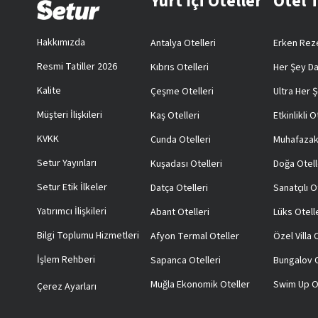
Yurt İçi Oteller
Otel 
Hakkımızda
Antalya Otelleri
Erken Reze
Resmi Tatiller 2026
Kıbrıs Otelleri
Her Şey Da
Kalite
Çeşme Otelleri
Ultra Her Ş
Müşteri İlişkileri
Kaş Otelleri
Etkinlikli O
KVKK
Cunda Otelleri
Muhafazak
Setur Yayınları
Kuşadası Otelleri
Doğa Otell
Setur Etik İlkeler
Datça Otelleri
Sanatçılı O
Yatırımcı İlişkileri
Abant Otelleri
Lüks Otell
Bilgi Toplumu Hizmetleri
Afyon Termal Oteller
Özel Villa
İşlem Rehberi
Sapanca Otelleri
Bungalov O
Muğla Ekonomik Oteller
Swim Up O
Çerez Ayarları