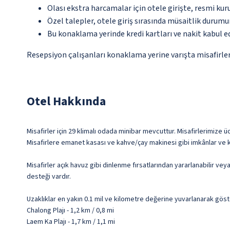
Olası ekstra harcamalar için otele girişte, resmi kur
Özel talepler, otele giriş sırasında müsaitlik durumu
Bu konaklama yerinde kredi kartları ve nakit kabul 
Resepsiyon çalışanları konaklama yerine varışta misafirleri
Otel Hakkında
Misafirler için 29 klimalı odada minibar mevcuttur. Misafirlerimize üc
Misafirlere emanet kasası ve kahve/çay makinesi gibi imkânlar ve ko
Misafirler açık havuz gibi dinlenme fırsatlarından yararlanabilir vey
desteği vardır.
Uzaklıklar en yakın 0.1 mil ve kilometre değerine yuvarlanarak göst
Chalong Plajı - 1,2 km / 0,8 mi
Laem Ka Plajı - 1,7 km / 1,1 mi