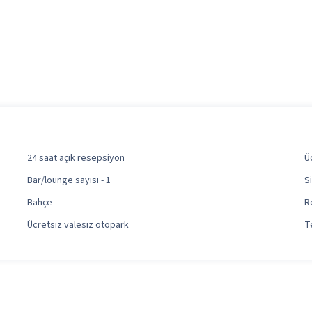
24 saat açık resepsiyon
Ü
Bar/lounge sayısı - 1
S
Bahçe
R
Ücretsiz valesiz otopark
T