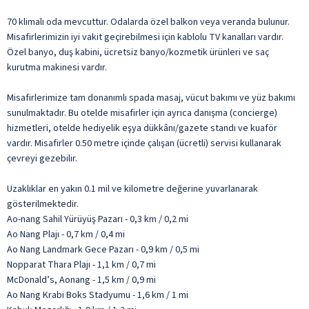
70 klimalı oda mevcuttur. Odalarda özel balkon veya veranda bulunur.
Misafirlerimizin iyi vakit geçirebilmesi için kablolu TV kanalları vardır.
Özel banyo, duş kabini, ücretsiz banyo/kozmetik ürünleri ve saç
kurutma makinesi vardır.
Misafirlerimize tam donanımlı spada masaj, vücut bakımı ve yüz bakımı
sunulmaktadır. Bu otelde misafirler için ayrıca danışma (concierge)
hizmetleri, otelde hediyelik eşya dükkânı/gazete standı ve kuaför
vardır. Misafirler 0.50 metre içinde çalışan (ücretli) servisi kullanarak
çevreyi gezebilir.
Uzaklıklar en yakın 0.1 mil ve kilometre değerine yuvarlanarak
gösterilmektedir.
Ao-nang Sahil Yürüyüş Pazarı - 0,3 km / 0,2 mi
Ao Nang Plajı - 0,7 km / 0,4 mi
Ao Nang Landmark Gece Pazarı - 0,9 km / 0,5 mi
Nopparat Thara Plajı - 1,1 km / 0,7 mi
McDonald’s, Aonang - 1,5 km / 0,9 mi
Ao Nang Krabi Boks Stadyumu - 1,6 km / 1 mi