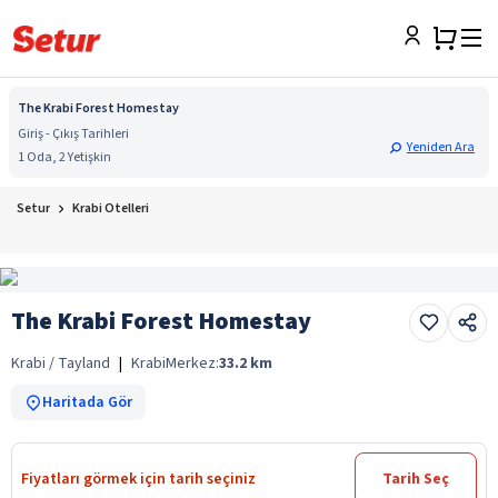
The Krabi Forest Homestay
Giriş - Çıkış Tarihleri
Yeniden Ara
1 Oda, 2 Yetişkin
Setur
Krabi Otelleri
The Krabi Forest Homestay
Krabi / Tayland
|
Krabi
Merkez:
33.2
km
Haritada Gör
Fiyatları görmek için tarih seçiniz
Tarih Seç