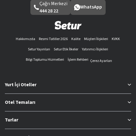
Çağrı Merkezi
WhatsApp
444 28 22
Hakkımızda
Resmi Tatiller 2026
Kalite
Müşteri İlişkileri
KVKK
Setur Yayınları
Setur Etik İlkeler
Yatırımcı İlişkileri
Bilgi Toplumu Hizmetleri
İşlem Rehberi
Çerez Ayarları
Yurt İçi Oteller
Otel Temaları
Turlar