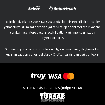
Belirtilen fiyatlar T.C. ve K.K.T.C. vatandaşları için geçerli olup tesisler
yabancı uyruklu misafirlerden fiyat farkı talep edebilmektedir. Yabancı
uyruklu misafirlere uygulanacak fiyatları çağrı merkezimizden
öğrenebilirsiniz.
Sitemizde yer alan tesis özellikleri bilgilendirme amaçlıdır, hizmet ve
kullanım saatleri dönemsel olarak Otel’ler tarafından değişitirilebilir.
SETUR SERVİS TURİSTİK A.Ş
Belge No: 728