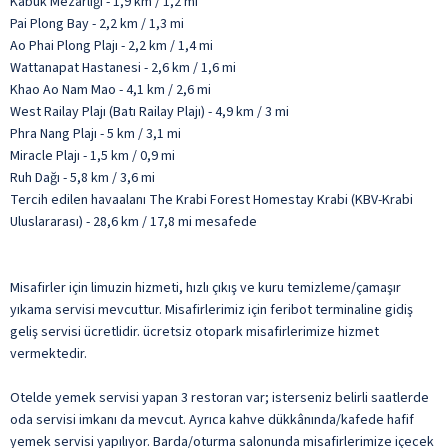
Kabuk Mezarlığı - 1,9 km / 1,2 mi
Pai Plong Bay - 2,2 km / 1,3 mi
Ao Phai Plong Plajı - 2,2 km / 1,4 mi
Wattanapat Hastanesi - 2,6 km / 1,6 mi
Khao Ao Nam Mao - 4,1 km / 2,6 mi
West Railay Plajı (Batı Railay Plajı) - 4,9 km / 3 mi
Phra Nang Plajı - 5 km / 3,1 mi
Miracle Plajı - 1,5 km / 0,9 mi
Ruh Dağı - 5,8 km / 3,6 mi
Tercih edilen havaalanı The Krabi Forest Homestay Krabi (KBV-Krabi
Uluslararası) - 28,6 km / 17,8 mi mesafede
Misafirler için limuzin hizmeti, hızlı çıkış ve kuru temizleme/çamaşır
yıkama servisi mevcuttur. Misafirlerimiz için feribot terminaline gidiş
geliş servisi ücretlidir. ücretsiz otopark misafirlerimize hizmet
vermektedir.
Otelde yemek servisi yapan 3 restoran var; isterseniz belirli saatlerde
oda servisi imkanı da mevcut. Ayrıca kahve dükkânında/kafede hafif
yemek servisi yapılıyor. Barda/oturma salonunda misafirlerimize içecek