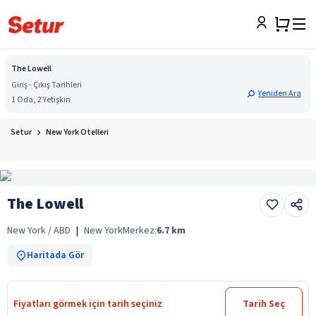
The Lowell
Giriş - Çıkış Tarihleri
Yeniden Ara
1 Oda, 2 Yetişkin
Setur
New York Otelleri
The Lowell
New York / ABD
|
New York
Merkez:
6.7
km
Haritada Gör
Fiyatları görmek için tarih seçiniz
Tarih Seç