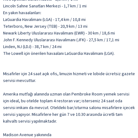
Lincoln Sahne Sanatları Merkezi - 1,7 km / 1 mi
En yakın havaalanları:
LaGuardia Havalimanı (LGA) - 17,4 km / 10,8 mi
Teterboro, New Jersey (TEB) - 20,9 km / 13 mi
Newark Liberty Uluslararası Havalimanı (EWR) - 30 km / 18,6 mi
John F. Kennedy Uluslararası Havalimanı (JFK) - 27,5 km / 17,1 mi
Linden, NJ (LDJ) - 38,7 km / 24 mi
The Lowell için önerilen havaalanı LaGuardia Havalimanı (LGA).
Misafirler için 24 saat açık ofis, limuzin hizmeti ve lobide ücretsiz gazete
servisi mevcuttur.
Amerika mutfağı alanında uzman olan Pembroke Room yemek servisi
için ideal, bu otelde toplam 4 restoran var; isterseniz 24 saat oda
servisi imkanı da mevcut. Oteldeki bar/oturma salonu misafirlere içecek
servisi yapıyor. Misafirlere her gün 7 ve 10.30 arasında ücretli tam
kahvaltı servisi yapılmaktadır.
Madison Avenue yakınında