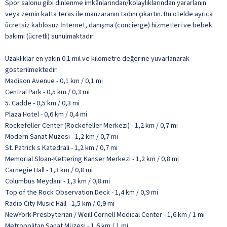
Spor salonu gibi dinlenme imkânlarından/kolaylıklarından yararlanın
veya zemin katta teras ile manzaranın tadını çıkartın. Bu otelde ayrıca
ücretsiz kablosuz İnternet, danışma (concierge) hizmetleri ve bebek
bakımı (ücretli) sunulmaktadır.
Uzaklıklar en yakın 0.1 mil ve kilometre değerine yuvarlanarak
gösterilmektedir.
Madison Avenue - 0,1 km / 0,1 mi
Central Park - 0,5 km / 0,3 mi
5. Cadde - 0,5 km / 0,3 mi
Plaza Hotel - 0,6 km / 0,4 mi
Rockefeller Center (Rockefeller Merkezi) - 1,2 km / 0,7 mi
Modern Sanat Müzesi - 1,2 km / 0,7 mi
St. Patrick s Katedrali - 1,2 km / 0,7 mi
Memorial Sloan-Kettering Kanser Merkezi - 1,2 km / 0,8 mi
Carnegie Hall - 1,3 km / 0,8 mi
Columbus Meydanı - 1,3 km / 0,8 mi
Top of the Rock Observation Deck - 1,4 km / 0,9 mi
Radio City Music Hall - 1,5 km / 0,9 mi
NewYork-Presbyterian / Weill Cornell Medical Center - 1,6 km / 1 mi
Metropolitan Sanat Müzesi - 1,6 km / 1 mi