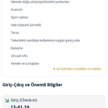
Yakında doğa yürüyüşü/bisiklet parkurları
Asansör
Spor salonu
Vale otopark (ücretli)
Teras
Tekerlekli sandalye kullanımına uygun geçiş yolu
Danışma
24 saat ofis
Yemek ve su kapları
ile belirtilen özellikler ücretlidir.
Giriş-Çıkış ve Önemli Bilgiler
Giriş (Check-in)
15-01.30