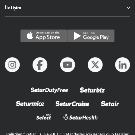
İletişim
Belirtilen fiyatlar T.C. ve K.K.T.C. vatandaşları için geçerli olup tesisler