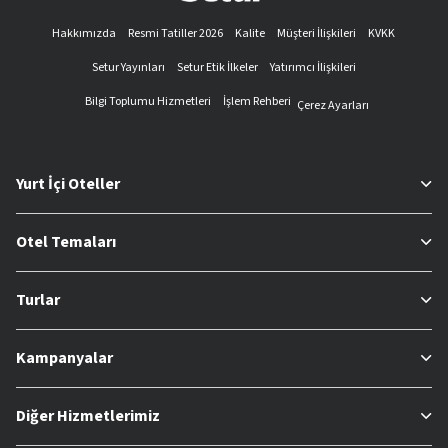
Hakkımızda
Resmi Tatiller 2026
Kalite
Müşteri İlişkileri
KVKK
Setur Yayınları
Setur Etik İlkeler
Yatırımcı İlişkileri
Bilgi Toplumu Hizmetleri
İşlem Rehberi
Çerez Ayarları
Yurt İçi Oteller
Otel Temaları
Turlar
Kampanyalar
Diğer Hizmetlerimiz