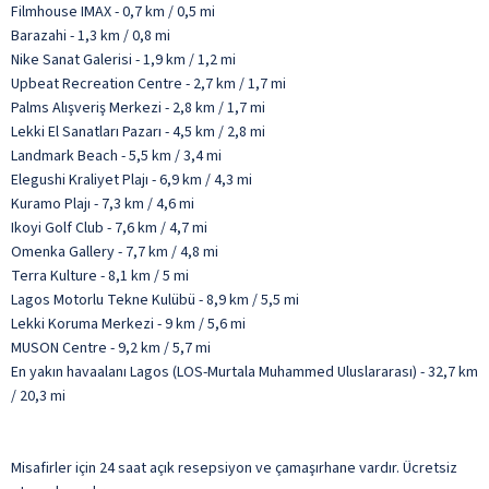
Filmhouse IMAX - 0,7 km / 0,5 mi
Barazahi - 1,3 km / 0,8 mi
Nike Sanat Galerisi - 1,9 km / 1,2 mi
Upbeat Recreation Centre - 2,7 km / 1,7 mi
Palms Alışveriş Merkezi - 2,8 km / 1,7 mi
Lekki El Sanatları Pazarı - 4,5 km / 2,8 mi
Landmark Beach - 5,5 km / 3,4 mi
Elegushi Kraliyet Plajı - 6,9 km / 4,3 mi
Kuramo Plajı - 7,3 km / 4,6 mi
Ikoyi Golf Club - 7,6 km / 4,7 mi
Omenka Gallery - 7,7 km / 4,8 mi
Terra Kulture - 8,1 km / 5 mi
Lagos Motorlu Tekne Kulübü - 8,9 km / 5,5 mi
Lekki Koruma Merkezi - 9 km / 5,6 mi
MUSON Centre - 9,2 km / 5,7 mi
En yakın havaalanı Lagos (LOS-Murtala Muhammed Uluslararası) - 32,7 km
/ 20,3 mi
Misafirler için 24 saat açık resepsiyon ve çamaşırhane vardır. Ücretsiz