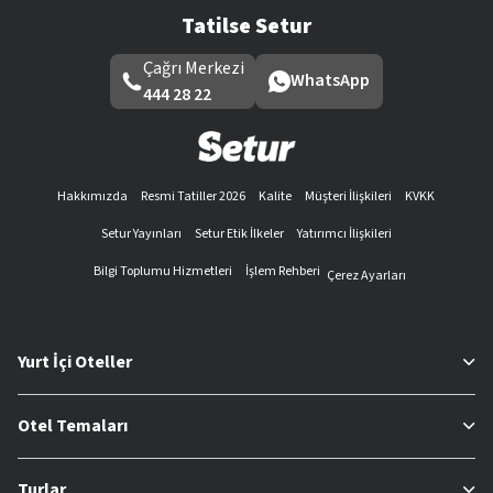
Tatilse Setur
Çağrı Merkezi
WhatsApp
444 28 22
Hakkımızda
Resmi Tatiller 2026
Kalite
Müşteri İlişkileri
KVKK
Setur Yayınları
Setur Etik İlkeler
Yatırımcı İlişkileri
Bilgi Toplumu Hizmetleri
İşlem Rehberi
Çerez Ayarları
Yurt İçi Oteller
Otel Temaları
Turlar