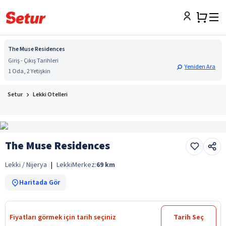
The Muse Residences
Giriş - Çıkış Tarihleri
Yeniden Ara
1 Oda, 2 Yetişkin
Setur
Lekki Otelleri
The Muse Residences
Lekki / Nijerya
|
Lekki
Merkez:
69
km
Haritada Gör
Fiyatları görmek için tarih seçiniz
Tarih Seç