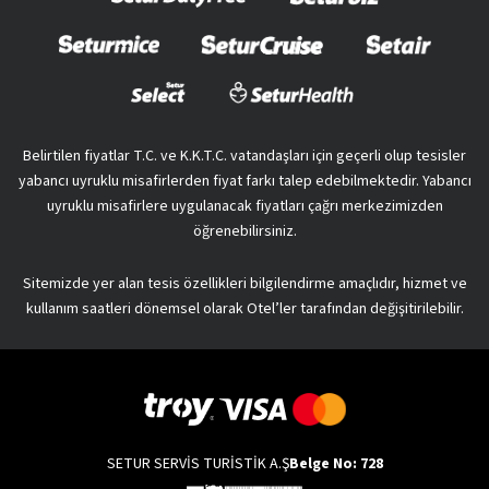
Belirtilen fiyatlar T.C. ve K.K.T.C. vatandaşları için geçerli olup tesisler
yabancı uyruklu misafirlerden fiyat farkı talep edebilmektedir. Yabancı
uyruklu misafirlere uygulanacak fiyatları çağrı merkezimizden
öğrenebilirsiniz.
Sitemizde yer alan tesis özellikleri bilgilendirme amaçlıdır, hizmet ve
kullanım saatleri dönemsel olarak Otel’ler tarafından değişitirilebilir.
SETUR SERVİS TURİSTİK A.Ş
Belge No: 728