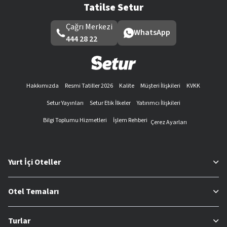
Tatilse Setur
Çağrı Merkezi
WhatsApp
444 28 22
Hakkımızda
Resmi Tatiller 2026
Kalite
Müşteri İlişkileri
KVKK
Setur Yayınları
Setur Etik İlkeler
Yatırımcı İlişkileri
Bilgi Toplumu Hizmetleri
İşlem Rehberi
Çerez Ayarları
Yurt İçi Oteller
Otel Temaları
Turlar