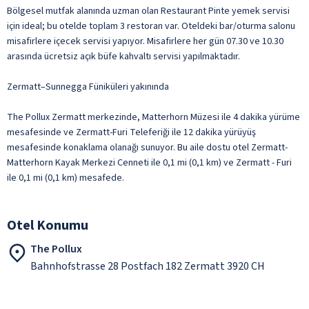
Bölgesel mutfak alanında uzman olan Restaurant Pinte yemek servisi
için ideal; bu otelde toplam 3 restoran var. Oteldeki bar/oturma salonu
misafirlere içecek servisi yapıyor. Misafirlere her gün 07.30 ve 10.30
arasında ücretsiz açık büfe kahvaltı servisi yapılmaktadır.
Zermatt–Sunnegga Füniküleri yakınında
The Pollux Zermatt merkezinde, Matterhorn Müzesi ile 4 dakika yürüme
mesafesinde ve Zermatt-Furi Teleferiği ile 12 dakika yürüyüş
mesafesinde konaklama olanağı sunuyor. Bu aile dostu otel Zermatt-
Matterhorn Kayak Merkezi Cenneti ile 0,1 mi (0,1 km) ve Zermatt - Furi
ile 0,1 mi (0,1 km) mesafede.
Otel Konumu
The Pollux
Bahnhofstrasse 28 Postfach 182 Zermatt 3920 CH