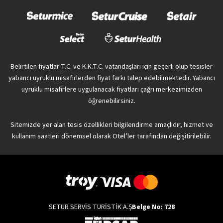
Belirtilen fiyatlar T.C. ve K.K.T.C. vatandaşları için geçerli olup tesisler
yabancı uyruklu misafirlerden fiyat farkı talep edebilmektedir. Yabancı
uyruklu misafirlere uygulanacak fiyatları çağrı merkezimizden
öğrenebilirsiniz.
Sitemizde yer alan tesis özellikleri bilgilendirme amaçlıdır, hizmet ve
kullanım saatleri dönemsel olarak Otel’ler tarafından değişitirilebilir.
SETUR SERVİS TURİSTİK A.Ş
Belge No: 728