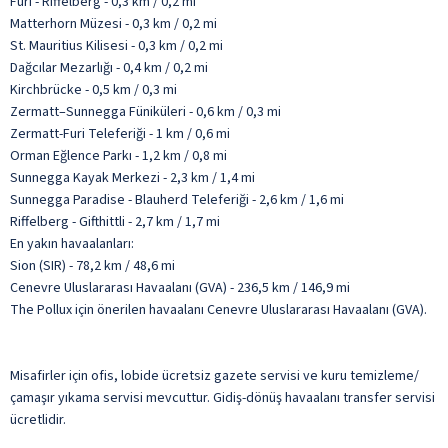
Furi - Riffelberg - 0,3 km / 0,2 mi
Matterhorn Müzesi - 0,3 km / 0,2 mi
St. Mauritius Kilisesi - 0,3 km / 0,2 mi
Dağcılar Mezarlığı - 0,4 km / 0,2 mi
Kirchbrücke - 0,5 km / 0,3 mi
Zermatt–Sunnegga Füniküleri - 0,6 km / 0,3 mi
Zermatt-Furi Teleferiği - 1 km / 0,6 mi
Orman Eğlence Parkı - 1,2 km / 0,8 mi
Sunnegga Kayak Merkezi - 2,3 km / 1,4 mi
Sunnegga Paradise - Blauherd Teleferiği - 2,6 km / 1,6 mi
Riffelberg - Gifthittli - 2,7 km / 1,7 mi
En yakın havaalanları:
Sion (SIR) - 78,2 km / 48,6 mi
Cenevre Uluslararası Havaalanı (GVA) - 236,5 km / 146,9 mi
The Pollux için önerilen havaalanı Cenevre Uluslararası Havaalanı (GVA).
Misafirler için ofis, lobide ücretsiz gazete servisi ve kuru temizleme/
çamaşır yıkama servisi mevcuttur. Gidiş-dönüş havaalanı transfer servisi
ücretlidir.