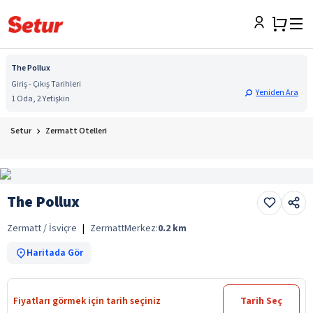
The Pollux
Giriş - Çıkış Tarihleri
Yeniden Ara
1 Oda, 2 Yetişkin
Setur
Zermatt Otelleri
The Pollux
Zermatt / İsviçre
|
Zermatt
Merkez:
0.2
km
Haritada Gör
Fiyatları görmek için tarih seçiniz
Tarih Seç