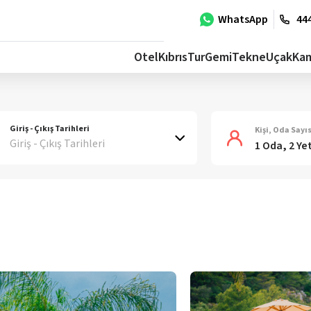
WhatsApp
444
Otel
Kıbrıs
Tur
Gemi
Tekne
Uçak
Ka
Giriş - Çıkış Tarihleri
Kişi, Oda Sayıs
Giriş - Çıkış Tarihleri
1 Oda, 2 Ye