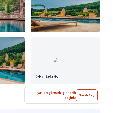
Haritada Gör
Fiyatları görmek için tarih
Tarih Seç
seçiniz