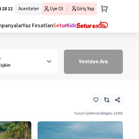
 28 22
Acenteler
Üye Ol
Giriş Yap
mpanyalar
Yaz Fırsatları
SeturKids
ı
Yeniden Ara
tişkin
Turizm İşletmesi Belgesi
:
22453