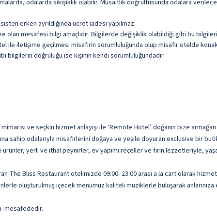
malarda, odalarda sıkışıklık olabilir. Müsaitlik doğrultusunda odalara verile
sisten erken ayrıldığında ücret iadesi yapılmaz.
olan mesafesi bilgi amaçlıdır. Bilgilerde değişiklik olabildiği gibi bu bilgil
l ile iletişime geçilmesi misafirin sorumluluğunda olup misafir otelde konakl
i bilgilerin doğruluğu ise kişinin kendi sorumluluğundadır.
arisi ve seçkin hizmet anlayışı ile ‘Remote Hotel’ doğanın bize armağan ett
a sahip odalarıyla misafirlerini doğaya ve yeşile doyuran exclusive bir butik
rünler, yerli ve ithal peynirler, ev yapımı reçeller ve fırın lezzetleriyle, ya
uran The Bliss Restaurant otelimizde 09:00- 23:00 arası a la cart olarak hizm
lerle oluşturulmuş içecek menümüz kaliteli müziklerle buluşarak anlarınıza e
m mesafededir.