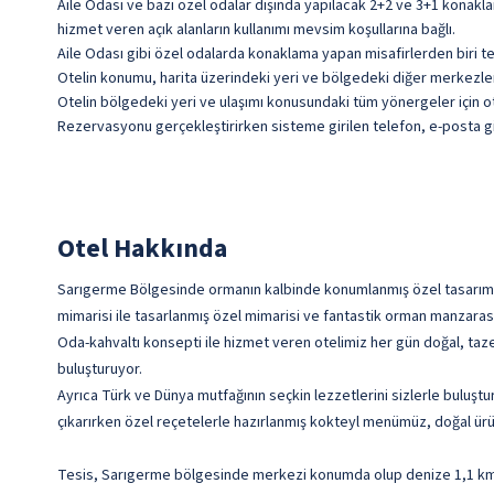
Aile Odası ve bazı özel odalar dışında yapılacak 2+2 ve 3+1 konakla
hizmet veren açık alanların kullanımı mevsim koşullarına bağlı.
Aile Odası gibi özel odalarda konaklama yapan misafirlerden biri te
Otelin konumu, harita üzerindeki yeri ve bölgedeki diğer merkezlere 
Otelin bölgedeki yeri ve ulaşımı konusundaki tüm yönergeler için ote
Rezervasyonu gerçekleştirirken sisteme girilen telefon, e-posta gib
Otel Hakkında
Sarıgerme Bölgesinde ormanın kalbinde konumlanmış özel tasarım mim
mimarisi ile tasarlanmış özel mimarisi ve fantastik orman manzarasın
Oda-kahvaltı konsepti ile hizmet veren otelimiz her gün doğal, taze ü
buluşturuyor.
Ayrıca Türk ve Dünya mutfağının seçkin lezzetlerini sizlerle buluşt
çıkarırken özel reçetelerle hazırlanmış kokteyl menümüz, doğal ürün
Tesis, Sarıgerme bölgesinde merkezi konumda olup denize 1,1 k