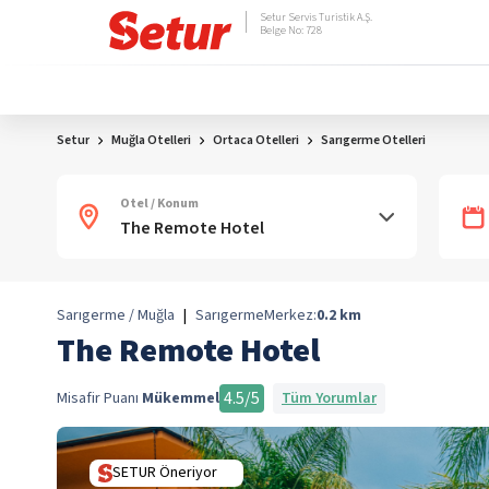
Setur Servis Turistik A.Ş.
Belge No: 728
Setur
Muğla Otelleri
Ortaca Otelleri
Sarıgerme Otelleri
Otel / Konum
Sarıgerme / Muğla
|
Sarıgerme
Merkez:
0.2
km
The Remote Hotel
4.5
/5
Misafir Puanı
Mükemmel
Tüm Yorumlar
SETUR Öneriyor