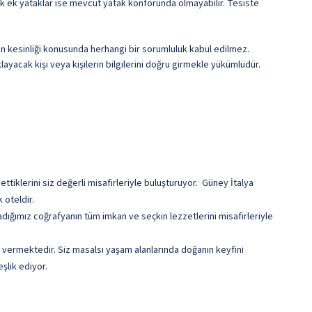
cek ek yataklar ise mevcut yatak konforunda olmayabilir. Tesiste
erin kesinliği konusunda herhangi bir sorumluluk kabul edilmez.
ayacak kişi veya kişilerin bilgilerini doğru girmekle yükümlüdür.
iklerini siz değerli misafirleriyle buluşturuyor. Güney İtalya
 oteldir.
şadığımız coğrafyanın tüm imkan ve seçkin lezzetlerini misafirleriyle
et vermektedir. Siz masalsı yaşam alanlarında doğanın keyfini
şlik ediyor.