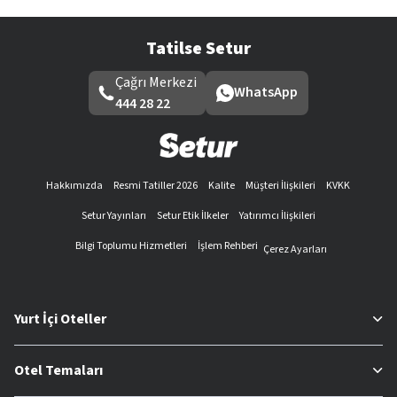
Tatilse Setur
Çağrı Merkezi
WhatsApp
444 28 22
Hakkımızda
Resmi Tatiller 2026
Kalite
Müşteri İlişkileri
KVKK
Setur Yayınları
Setur Etik İlkeler
Yatırımcı İlişkileri
Bilgi Toplumu Hizmetleri
İşlem Rehberi
Çerez Ayarları
Yurt İçi Oteller
Otel Temaları