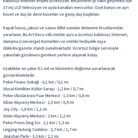
kablosuz internet erişimi ücretsizdir. Misafirlerin iyi vakit geçirmesi için
37-inç LCD televizyon ve uydu kanalları mevcuttur. Özel banyo ve ayrı
küvet ve duş ile derin küvetler ve geniş duş başlıkları.
Kapalı havuz, jakuzi ve sauna dâhil sunulan dinlenme fırsatlarından
yararlanın. Bu Art Deco stili otelde ayrıca ücretsiz kablosuz İnternet,
danışma (concierge) hizmetleri ve otelde hediyelik eşya
dükkânı/gazete standı sunulmaktadır. Ücretsiz bölge servisiyle
yakındaki görülmesi gereken yerlere ulaşmak kolay.
Uzaklıklar en yakın 0.1 mil ve kilometre değerine yuvarlanarak
gösterilmektedir.
Pekin Finans Sokağı - 0,1 km / 0,1 mi
Ulusal Kimlikler Kültür Sarayı - 1,2 km / 0,7 mi
Pekin Uluslararası Fuar Merkezi - 1,3 km / 0,8 mi
XiDan Alışveriş Merkezi - 1,5 km / 0,9 mi
Joy City - 1,8 km / 1,1 mi
Xidan Alışveriş Merkezi - 2 km / 1,2 mi
Pekin Prens Ding Evi - 2,1 km / 1,3 mi
Lingjing Hutong Caddesi - 2,7 km / 1,7 mi
Jingshan Parkı - 3,3 km / 2,1 mi