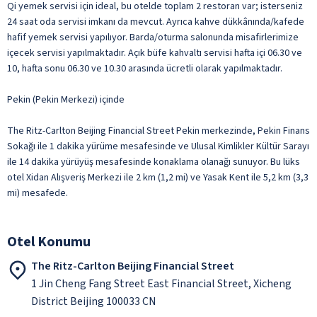
Qi yemek servisi için ideal, bu otelde toplam 2 restoran var; isterseniz
24 saat oda servisi imkanı da mevcut. Ayrıca kahve dükkânında/kafede
hafif yemek servisi yapılıyor. Barda/oturma salonunda misafirlerimize
içecek servisi yapılmaktadır. Açık büfe kahvaltı servisi hafta içi 06.30 ve
10, hafta sonu 06.30 ve 10.30 arasında ücretli olarak yapılmaktadır.
Pekin (Pekin Merkezi) içinde
The Ritz-Carlton Beijing Financial Street Pekin merkezinde, Pekin Finans
Sokağı ile 1 dakika yürüme mesafesinde ve Ulusal Kimlikler Kültür Sarayı
ile 14 dakika yürüyüş mesafesinde konaklama olanağı sunuyor. Bu lüks
otel Xidan Alışveriş Merkezi ile 2 km (1,2 mi) ve Yasak Kent ile 5,2 km (3,3
mi) mesafede.
Otel Konumu
The Ritz-Carlton Beijing Financial Street
1 Jin Cheng Fang Street East Financial Street, Xicheng
District Beijing 100033 CN