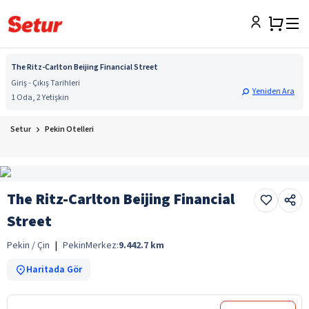
The Ritz-Carlton Beijing Financial Street
Giriş - Çıkış Tarihleri
Yeniden Ara
1 Oda, 2 Yetişkin
Setur
Pekin Otelleri
The Ritz-Carlton Beijing Financial
Street
Pekin / Çin
|
Pekin
Merkez:
9.442.7
km
Haritada Gör