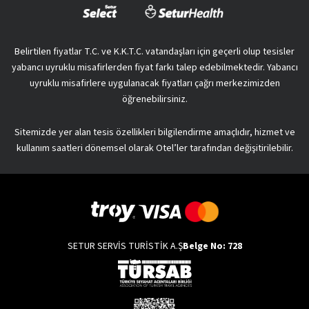
Belirtilen fiyatlar T.C. ve K.K.T.C. vatandaşları için geçerli olup tesisler
yabancı uyruklu misafirlerden fiyat farkı talep edebilmektedir. Yabancı
uyruklu misafirlere uygulanacak fiyatları çağrı merkezimizden
öğrenebilirsiniz.
Sitemizde yer alan tesis özellikleri bilgilendirme amaçlıdır, hizmet ve
kullanım saatleri dönemsel olarak Otel’ler tarafından değişitirilebilir.
SETUR SERVİS TURİSTİK A.Ş
Belge No: 728