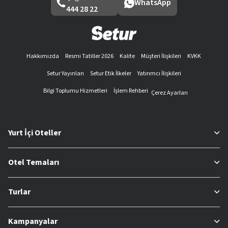
WhatsApp
444 28 22
Hakkımızda
Resmi Tatiller 2026
Kalite
Müşteri İlişkileri
KVKK
Setur Yayınları
Setur Etik İlkeler
Yatırımcı İlişkileri
Bilgi Toplumu Hizmetleri
İşlem Rehberi
Çerez Ayarları
Yurt İçi Oteller
Otel Temaları
Turlar
Kampanyalar