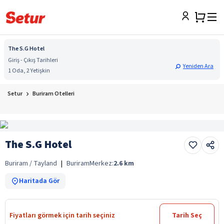
The S.G Hotel
Giriş - Çıkış Tarihleri
Yeniden Ara
1 Oda, 2 Yetişkin
Setur
Buriram Otelleri
The S.G Hotel
Buriram / Tayland
|
Buriram
Merkez:
2.6
km
Haritada Gör
Fiyatları görmek için tarih seçiniz
Tarih Seç