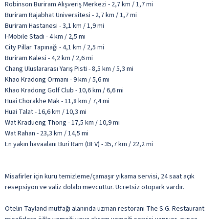
Robinson Buriram Alışveriş Merkezi - 2,7 km / 1,7 mi
Buriram Rajabhat Üniversitesi - 2,7 km / 1,7 mi
Buriram Hastanesi - 3,1 km / 1,9 mi
I-Mobile Stadı - 4 km / 2,5 mi
City Pillar Tapınağı - 4,1 km / 2,5 mi
Buriram Kalesi - 4,2 km / 2,6 mi
Chang Uluslararası Yarış Pisti - 8,5 km / 5,3 mi
Khao Kradong Ormanı - 9 km / 5,6 mi
Khao Kradong Golf Club - 10,6 km / 6,6 mi
Huai Chorakhe Mak - 11,8 km / 7,4 mi
Huai Talat - 16,6 km / 10,3 mi
Wat Kradueng Thong - 17,5 km / 10,9 mi
Wat Rahan - 23,3 km / 14,5 mi
En yakın havaalanı Buri Ram (BFV) - 35,7 km / 22,2 mi
Misafirler için kuru temizleme/çamaşır yıkama servisi, 24 saat açık
resepsiyon ve valiz dolabı mevcuttur. Ücretsiz otopark vardır.
Otelin Tayland mutfağı alanında uzman restoranı The S.G. Restaurant