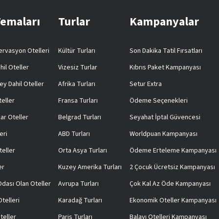
Temaları
Turlar
Kampanyalar
rvasyon Otelleri
Kültür Turları
Son Dakika Tatil Fırsatları
hil Oteller
Vizesiz Turlar
Kıbrıs Paket Kampanyası
ey Dahil Oteller
Afrika Turları
Setur Extra
teller
Fransa Turları
Ödeme Seçenekleri
ar Oteller
Belgrad Turları
Seyahat İptal Güvencesi
eri
ABD Turları
Worldpuan Kampanyası
teller
Orta Asya Turları
Ödeme Erteleme Kampanyası
er
Kuzey Amerika Turları
2 Çocuk Ücretsiz Kampanyası
 Odası Olan Oteller
Avrupa Turları
Çok Kal Az Öde Kampanyası
telleri
Karadağ Turları
Ekonomik Oteller Kampanyası
teller
Paris Turları
Balayı Otelleri Kampanyası