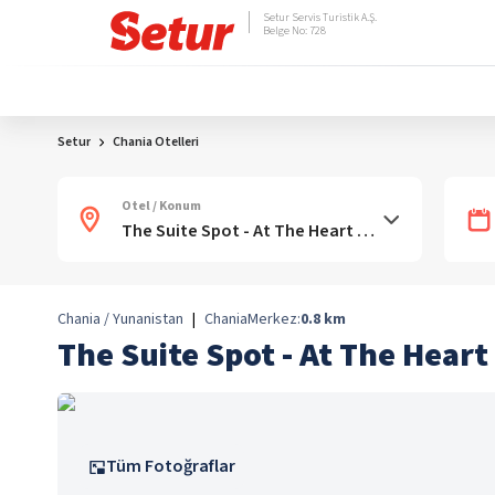
Setur Servis Turistik A.Ş.
Belge No: 728
Setur
Chania Otelleri
Otel / Konum
Chania / Yunanistan
|
Chania
Merkez:
0.8
km
The Suite Spot - At The Hear
Tüm Fotoğraflar