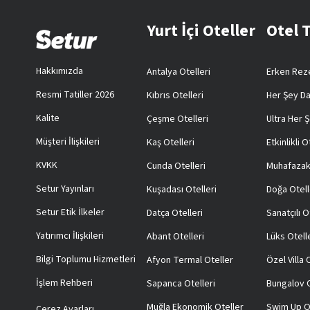
Yurt İçi Oteller
Otel 
Hakkımızda
Antalya Otelleri
Erken Reze
Resmi Tatiller 2026
Kıbrıs Otelleri
Her Şey Da
Kalite
Çeşme Otelleri
Ultra Her Ş
Müşteri İlişkileri
Kaş Otelleri
Etkinlikli O
KVKK
Cunda Otelleri
Muhafazak
Setur Yayınları
Kuşadası Otelleri
Doğa Otell
Setur Etik İlkeler
Datça Otelleri
Sanatçılı O
Yatırımcı İlişkileri
Abant Otelleri
Lüks Otell
Bilgi Toplumu Hizmetleri
Afyon Termal Oteller
Özel Villa
İşlem Rehberi
Sapanca Otelleri
Bungalov O
Muğla Ekonomik Oteller
Swim Up O
Çerez Ayarları