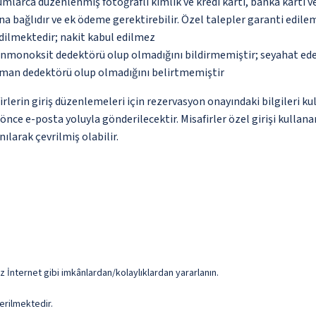
umlarca düzenlenmiş fotoğraflı kimlik ve kredi kartı, banka kartı v
na bağlıdır ve ek ödeme gerektirebilir. Özel talepler garanti edile
dilmektedir; nakit kabul edilmez
monoksit dedektörü olup olmadığını bildirmemiştir; seyahat ederke
uman dedektörü olup olmadığını belirtmemiştir
erin giriş düzenlemeleri için rezervasyon onayındaki bilgileri ku
tan önce e-posta yoluyla gönderilecektir. Misafirler özel girişi kull
ılarak çevrilmiş olabilir.
z İnternet gibi imkânlardan/kolaylıklardan yararlanın.
erilmektedir.