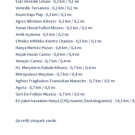
Eski Venedik Limanı - 0,2 km / 0,1 mi
Venedik Tersanesi - 0,2 km / 0,1 mi
Koum Kapi Plajı - 0,3 km / 0,2 mi
Agios Nikolaos Kilisesi - 0,3 km / 0,2 mi
Yunan Ulusal Futbol Müzesi - 0,5 km / 0,3 mi
Antik Kydonia - 0,5 km / 0,3 mi
Ethniko Athlitiko Kentro Chanion - 0,5 km / 0,3 mi
Hanya Merkez Pazarı - 0,6 km / 0,4 mi
Küçük Hasan Camisi - 0,6 km / 0,4 mi
Yeniçeri Camisi - 0,7 km / 0,4 mi
Hz. Meryem in Kabulü Kilisesi - 0,7 km / 0,4 mi
Mitropoleos Meydanı - 0,7 km / 0,4 mi
Aghios Fragkiskos Fransiskan Manastırı - 0,7 km / 0,5 mi
Agora - 0,7 km / 0,5 mi
Girit Evi Folklor Müzesi - 0,7 km / 0,5 mi
En yakın havaalanı Hanya (CHQ-Ioannis Daskalogiannis) - 14,3 km / 8
(ücretli) otopark vardır.