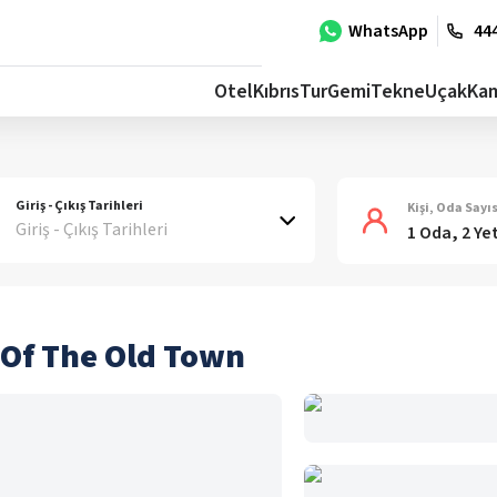
WhatsApp
444
Otel
Kıbrıs
Tur
Gemi
Tekne
Uçak
Ka
Giriş - Çıkış Tarihleri
Kişi, Oda Sayıs
Giriş - Çıkış Tarihleri
1 Oda, 2 Ye
t Of The Old Town