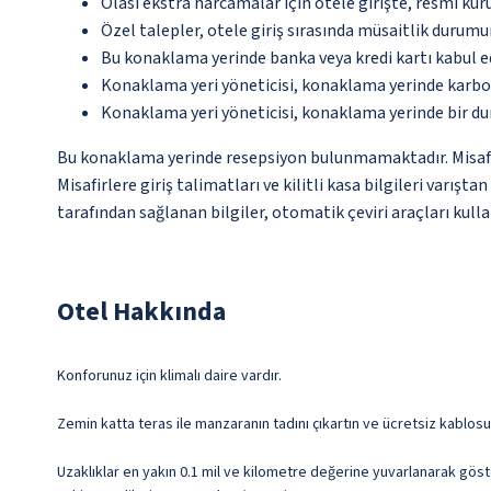
Olası ekstra harcamalar için otele girişte, resmi kur
Özel talepler, otele giriş sırasında müsaitlik durumu
Bu konaklama yerinde banka veya kredi kartı kabul e
Konaklama yeri yöneticisi, konaklama yerinde karbon
Konaklama yeri yöneticisi, konaklama yerinde bir d
Bu konaklama yerinde resepsiyon bulunmamaktadır. Misafirl
Misafirlere giriş talimatları ve kilitli kasa bilgileri varış
tarafından sağlanan bilgiler, otomatik çeviri araçları kullan
Otel Hakkında
Konforunuz için klimalı daire vardır.
Zemin katta teras ile manzaranın tadını çıkartın ve ücretsiz kablosu
Uzaklıklar en yakın 0.1 mil ve kilometre değerine yuvarlanarak göst