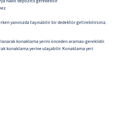
eya nakit depozito gerekebilir
mez
n yanınızda taşınabilir bir dedektör getirebilirsiniz.
llanarak konaklama yerini önceden araması gereklidir.
anarak konaklama yerine ulaşabilir. Konaklama yeri