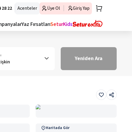
 28 22
Acenteler
Üye Ol
Giriş Yap
mpanyalar
Yaz Fırsatları
SeturKids
ı
Yeniden Ara
tişkin
Haritada Gör