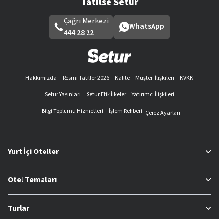
Tatilse Setur
Çağrı Merkezi
WhatsApp
444 28 22
Hakkımızda
Resmi Tatiller 2026
Kalite
Müşteri İlişkileri
KVKK
Setur Yayınları
Setur Etik İlkeler
Yatırımcı İlişkileri
Bilgi Toplumu Hizmetleri
İşlem Rehberi
Çerez Ayarları
Yurt İçi Oteller
Otel Temaları
Turlar