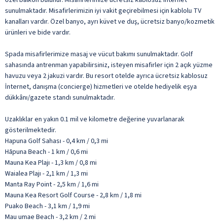
sunulmaktadır. Misafirlerimizin iyi vakit geçirebilmesi için kablolu TV
kanalları vardır. Özel banyo, ayrı küvet ve duş, ücretsiz banyo/kozmetik
ürünleri ve bide vardır.
Spada misafirlerimize masaj ve vücut bakımı sunulmaktadır. Golf
sahasında antrenman yapabilirsiniz, isteyen misafirler için 2 açık yüzme
havuzu veya 2 jakuzi vardır. Bu resort otelde ayrıca ücretsiz kablosuz
İnternet, danışma (concierge) hizmetleri ve otelde hediyelik eşya
dükkânı/gazete standı sunulmaktadır.
Uzaklıklar en yakın 0.1 mil ve kilometre değerine yuvarlanarak
gösterilmektedir.
Hapuna Golf Sahası - 0,4 km / 0,3 mi
Hāpuna Beach - 1 km / 0,6 mi
Mauna Kea Plajı - 1,3 km / 0,8 mi
Waialea Plajı - 2,1 km / 1,3 mi
Manta Ray Point - 2,5 km / 1,6 mi
Mauna Kea Resort Golf Course - 2,8 km / 1,8 mi
Puako Beach - 3,1 km / 1,9 mi
Mau umae Beach - 3,2 km / 2 mi