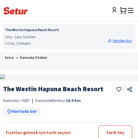
The Westin Hapuna Beach Resort
Giriş - Çıkış Tarihleri
Yeniden Ara
1 Oda, 2 Yetişkin
Setur
Kamuela Otelleri
The Westin Hapuna Beach Resort
Kamuela / ABD
|
Kamuela
Merkez:
16.9
km
Haritada Gör
Fiyatları görmek için tarih seçiniz
Tarih Seç