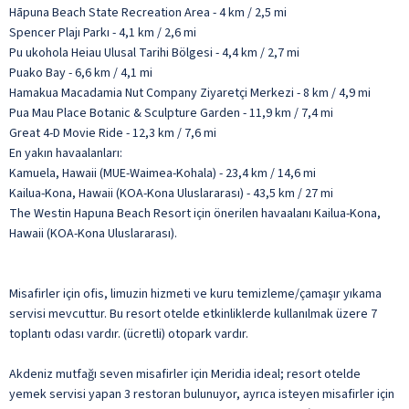
Hāpuna Beach State Recreation Area - 4 km / 2,5 mi
Spencer Plajı Parkı - 4,1 km / 2,6 mi
Pu ukohola Heiau Ulusal Tarihi Bölgesi - 4,4 km / 2,7 mi
Puako Bay - 6,6 km / 4,1 mi
Hamakua Macadamia Nut Company Ziyaretçi Merkezi - 8 km / 4,9 mi
Pua Mau Place Botanic & Sculpture Garden - 11,9 km / 7,4 mi
Great 4-D Movie Ride - 12,3 km / 7,6 mi
En yakın havaalanları:
Kamuela, Hawaii (MUE-Waimea-Kohala) - 23,4 km / 14,6 mi
Kailua-Kona, Hawaii (KOA-Kona Uluslararası) - 43,5 km / 27 mi
The Westin Hapuna Beach Resort için önerilen havaalanı Kailua-Kona,
Hawaii (KOA-Kona Uluslararası).
Misafirler için ofis, limuzin hizmeti ve kuru temizleme/çamaşır yıkama
servisi mevcuttur. Bu resort otelde etkinliklerde kullanılmak üzere 7
toplantı odası vardır. (ücretli) otopark vardır.
Akdeniz mutfağı seven misafirler için Meridia ideal; resort otelde
yemek servisi yapan 3 restoran bulunuyor, ayrıca isteyen misafirler için