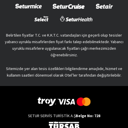
Belirtilen fiyatlar T.C. ve K.K.T.C. vatandaşları için geçerli olup tesisler
yabancı uyruklu misafirlerden fiyat farkı talep edebilmektedir. Yabancı
uyruklu misafirlere uygulanacak fiyatları çağrı merkezimizden
öğrenebilirsiniz.
Sitemizde yer alan tesis özellikleri bilgilendirme amaçlıdır, hizmet ve
kullanım saatleri dönemsel olarak Otel’ler tarafından değişitirilebilir.
SETUR SERVİS TURİSTİK A.Ş
Belge No: 728