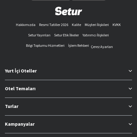
Hakkımızda
Resmi Tatiller 2026
Kalite
Müşteri İlişkileri
KVKK
Setur Yayınları
Setur Etik İlkeler
Yatırımcı İlişkileri
Bilgi Toplumu Hizmetleri
İşlem Rehberi
Çerez Ayarları
Yurt İçi Oteller
Otel Temaları
Turlar
Kampanyalar