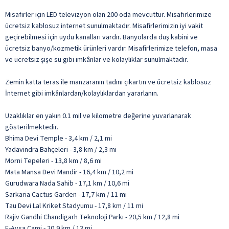
Misafirler için LED televizyon olan 200 oda mevcuttur. Misafirlerimize
ücretsiz kablosuz internet sunulmaktadır. Misafirlerimizin iyi vakit
geçirebilmesi için uydu kanalları vardır. Banyolarda duş kabini ve
ücretsiz banyo/kozmetik ürünleri vardır. Misafirlerimize telefon, masa
ve ücretsiz şişe su gibi imkânlar ve kolaylıklar sunulmaktadır.
Zemin katta teras ile manzaranın tadını çıkartın ve ücretsiz kablosuz
İnternet gibi imkânlardan/kolaylıklardan yararlanın.
Uzaklıklar en yakın 0.1 mil ve kilometre değerine yuvarlanarak
gösterilmektedir.
Bhima Devi Temple - 3,4 km / 2,1 mi
Yadavindra Bahçeleri - 3,8 km / 2,3 mi
Morni Tepeleri - 13,8 km / 8,6 mi
Mata Mansa Devi Mandir - 16,4 km / 10,2 mi
Gurudwara Nada Sahib - 17,1 km / 10,6 mi
Sarkaria Cactus Garden - 17,7 km / 11 mi
Tau Devi Lal Kriket Stadyumu - 17,8 km / 11 mi
Rajiv Gandhi Chandigarh Teknoloji Parkı - 20,5 km / 12,8 mi
E-Aysa Cami - 20,9 km / 13 mi