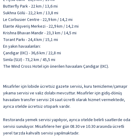
Butterfly Park - 22 km / 13,6 mi
Sukhna Gölü - 22,2 km / 13,8 mi
Le Corbusier Centre - 22,9 km / 14,2 mi
Elante Alışveriş Merkezi - 22,9 km / 14,2 mi
Krishna Bhavan Mandir - 23,3 km / 14,5 mi
Torant Parkı - 24,4 km / 15,1 mi
En yakın havaalanları:
Çandigar (IXC) - 36,6 km / 22,8 mi
Simla (SLV) - 73,2 km / 45,5 mi
The Wind Cross Hotel için önerilen havaalanı Çandigar (IXC).
Misafirler için lobide ücretsiz gazete servisi, kuru temizleme/çamaşır
yıkama servisi ve valiz dolabı mevcuttur. Misafirler için gidiş-dönüş
havaalanı transfer servisi 24 saat ücretli olarak hizmet vermektedir,
ayrıca otelde ücretsiz otopark vardır.
Restoranda yemek servisi yapılıyor, ayrıca otelde belirli saatlerde oda
servisi sunuluyor. Misafirlere her gün 08.30 ve 10.30 arasında ücretli
yerel tarzda kahvaltı servisi yapılmaktadır.