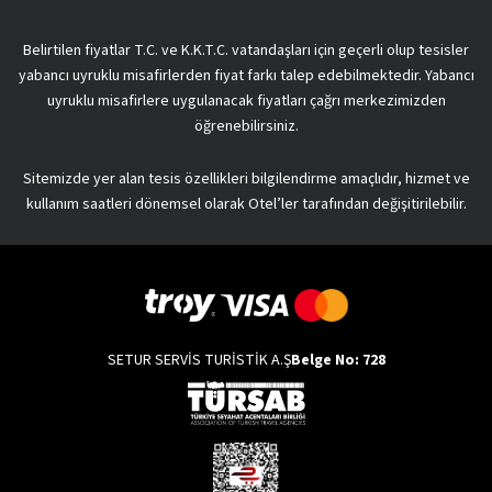
Belirtilen fiyatlar T.C. ve K.K.T.C. vatandaşları için geçerli olup tesisler
yabancı uyruklu misafirlerden fiyat farkı talep edebilmektedir. Yabancı
uyruklu misafirlere uygulanacak fiyatları çağrı merkezimizden
öğrenebilirsiniz.
Sitemizde yer alan tesis özellikleri bilgilendirme amaçlıdır, hizmet ve
kullanım saatleri dönemsel olarak Otel’ler tarafından değişitirilebilir.
SETUR SERVİS TURİSTİK A.Ş
Belge No: 728