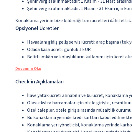
Şehir vergisi alınmaktadır: 1 Kasım - 31 Mart arasın
Şehir vergisi alınmaktadır: 1 Nisan - 31 Ekim için ko
Konaklama yerinin bize bildirdiği tüm ücretleri dâhil ettik.
Opsiyonel Ücretler
Havaalanı gidiş geliş servisi ücreti: araç başına (tek 
Odada kasa ücreti: günlük 1 EUR.
Belirli imkân ve kolaylıkların kullanımı için ücret alın
Devamını Oku
Check-in Açıklamaları
İlave yatak ücreti alınabilir ve bu ücret, konaklama y
Olası ekstra harcamalar için otele girişte, resmi kur
Özel talepler, otele giriş sırasında müsaitlik durumu
Bu konaklama yerinde kredi kartları kabul edilmekte
Konaklama yeri yöneticisi, konaklama yerinde karbon