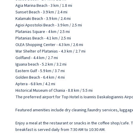
Agia Marina Beach - 3 km / 1.8 mi
Sunset Beach - 3.9 km / 2.4 mi
Kalamaki Beach - 3.9 km / 2.4 mi
Agioi Apostoloi Beach - 3.9 km / 2.5 mi
Platanias Square - 4 km / 2.5 mi
Platanias Beach - 4.1 km / 2.5 mi
OLEA Shopping Center - 4.3 km / 2.6 mi
War Shelter of Platanias - 4.3 km / 2.7 mi
Golfland - 4.4 km / 2.7 mi
Iguana beach - 5.2 km / 3.2 mi
Eastern Gulf - 5.9 km / 3.7 mi
Golden Beach - 6.4 km / 4 mi
Aptera - 6.8 km / 4.2 mi
Historical Museum of Chania - 8.8 km / 5.5 mi
The preferred airport for Top Hotel is Ioannis Daskalogiannis Airpor
Featured amenities include dry cleaning/laundry services, luggage s
Enjoy a meal at the restaurant or snacks in the coffee shop/cafe. 
breakfast is served daily from 7:30 AM to 10:30 AM.