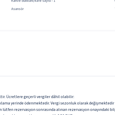
Kahve dükkanı/kafe sayısı - 1
Asansör
. Ücretlere geçerli vergiler dâhil olabilir:
aklama yerinde ödenmektedir. Vergi sezonluk olarak değişmektedir
için lütfen rezervasyon sonrasında alınan rezervasyon onayındaki bil