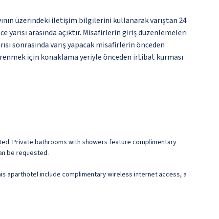
nın üzerindeki iletişim bilgilerini kullanarak varıştan 24
 yarısı arasında açıktır. Misafirlerin giriş düzenlemeleri
rısı sonrasında varış yapacak misafirlerin önceden
 öğrenmek için konaklama yeriyle önceden irtibat kurması
ected. Private bathrooms with showers feature complimentary
can be requested.
his aparthotel include complimentary wireless internet access, a