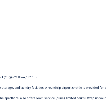
t (CHQ) - 28.8 km / 17.9 mi
torage, and laundry facilities. A roundtrip airport shuttle is provided for a
The aparthotel also offers room service (during limited hours). Wrap up your