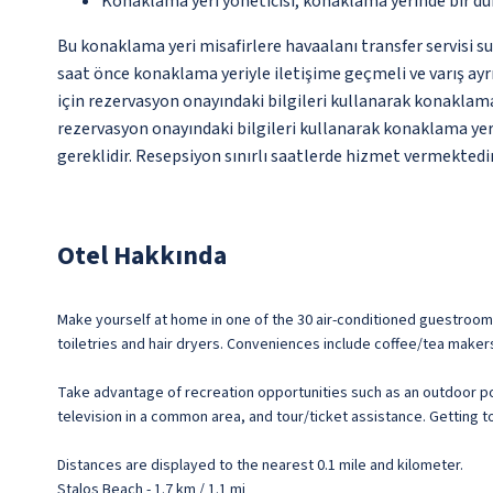
Konaklama yeri yöneticisi, konaklama yerinde bir d
Bu konaklama yeri misafirlere havaalanı transfer servisi su
saat önce konaklama yeriyle iletişime geçmeli ve varış ayrın
için rezervasyon onayındaki bilgileri kullanarak konaklama
rezervasyon onayındaki bilgileri kullanarak konaklama yeri
gereklidir. Resepsiyon sınırlı saatlerde hizmet vermektedir
Otel Hakkında
Make yourself at home in one of the 30 air-conditioned guestroo
toiletries and hair dryers. Conveniences include coffee/tea maker
Take advantage of recreation opportunities such as an outdoor poo
television in a common area, and tour/ticket assistance. Getting t
Distances are displayed to the nearest 0.1 mile and kilometer.
Stalos Beach - 1.7 km / 1.1 mi