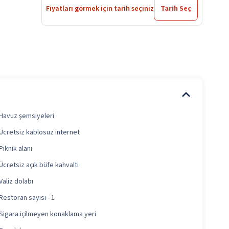
Fiyatları görmek için tarih seçiniz
Tarih Seç
Havuz şemsiyeleri
Ücretsiz kablosuz internet
Piknik alanı
Ücretsiz açık büfe kahvaltı
Valiz dolabı
Restoran sayısı - 1
Sigara içilmeyen konaklama yeri