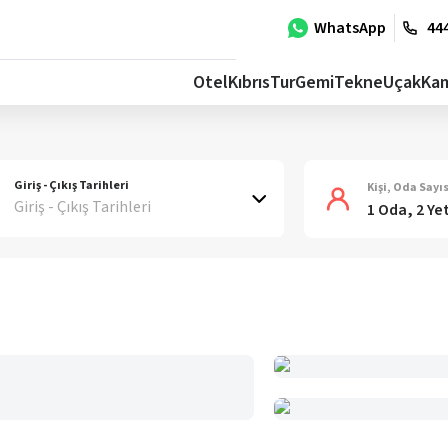
WhatsApp
444
Otel
Kıbrıs
Tur
Gemi
Tekne
Uçak
Ka
Giriş - Çıkış Tarihleri
Kişi, Oda Sayıs
Giriş - Çıkış Tarihleri
1 Oda, 2 Ye