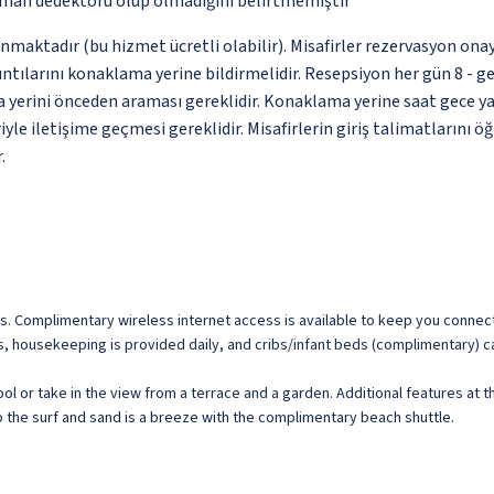
uman dedektörü olup olmadığını belirtmemiştir
nmaktadır (bu hizmet ücretli olabilir). Misafirler rezervasyon onayı
tılarını konaklama yerine bildirmelidir. Resepsiyon her gün 8 - gece
 yerini önceden araması gereklidir. Konaklama yerine saat gece ya
yle iletişime geçmesi gereklidir. Misafirlerin giriş talimatlarını
.
ms. Complimentary wireless internet access is available to keep you conn
s, housekeeping is provided daily, and cribs/infant beds (complimentary) 
l or take in the view from a terrace and a garden. Additional features at t
o the surf and sand is a breeze with the complimentary beach shuttle.