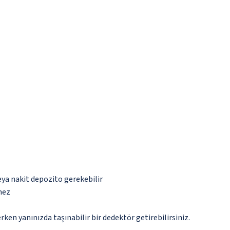
eya nakit depozito gerekebilir
mez
n yanınızda taşınabilir bir dedektör getirebilirsiniz.