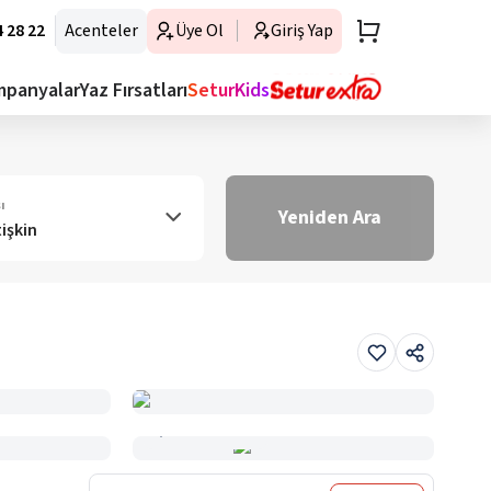
 28 22
Acenteler
Üye Ol
Giriş Yap
mpanyalar
Yaz Fırsatları
SeturKids
ı
Yeniden Ara
tişkin
Haritada Gör