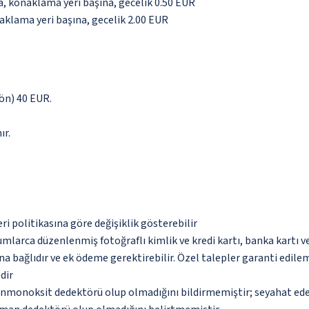
da, konaklama yeri başına, gecelik 0.50 EUR
naklama yeri başına, gecelik 2.00 EUR
yön) 40 EUR.
ır.
eri politikasına göre değişiklik gösterebilir
umlarca düzenlenmiş fotoğraflı kimlik ve kredi kartı, banka kartı v
na bağlıdır ve ek ödeme gerektirebilir. Özel talepler garanti edile
dir
monoksit dedektörü olup olmadığını bildirmemiştir; seyahat ederke