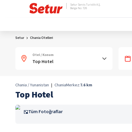
Setur Servis Turistik A.Ş.
Belge No: 728
Setur
Chania Otelleri
Otel / Konum
Chania / Yunanistan
|
Chania
Merkez:
7.6
km
Top Hotel
Tüm Fotoğraflar