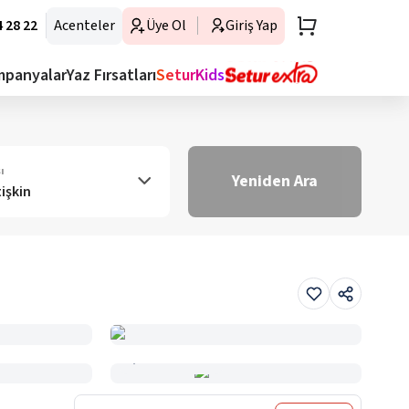
 28 22
Acenteler
Üye Ol
Giriş Yap
mpanyalar
Yaz Fırsatları
SeturKids
ı
Yeniden Ara
tişkin
Haritada Gör