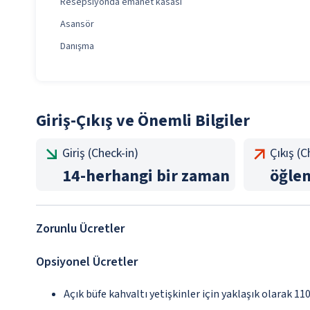
Resepsiyonda emanet kasası
Asansör
Danışma
Giriş-Çıkış ve Önemli Bilgiler
Giriş (Check-in)
Çıkış (
14
-
herhangi bir zaman
öğle
Zorunlu Ücretler
Opsiyonel Ücretler
Açık büfe kahvaltı yetişkinler için yaklaşık olarak 1