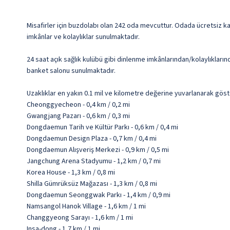
Misafirler için buzdolabı olan 242 oda mevcuttur. Odada ücretsiz ka
imkânlar ve kolaylıklar sunulmaktadır.
24 saat açık sağlık kulübü gibi dinlenme imkânlarından/kolaylıkların
banket salonu sunulmaktadır.
Uzaklıklar en yakın 0.1 mil ve kilometre değerine yuvarlanarak göst
Cheonggyecheon - 0,4 km / 0,2 mi
Gwangjang Pazarı - 0,6 km / 0,3 mi
Dongdaemun Tarih ve Kültür Parkı - 0,6 km / 0,4 mi
Dongdaemun Design Plaza - 0,7 km / 0,4 mi
Dongdaemun Alışveriş Merkezi - 0,9 km / 0,5 mi
Jangchung Arena Stadyumu - 1,2 km / 0,7 mi
Korea House - 1,3 km / 0,8 mi
Shilla Gümrüksüz Mağazası - 1,3 km / 0,8 mi
Dongdaemun Seonggwak Parkı - 1,4 km / 0,9 mi
Namsangol Hanok Village - 1,6 km / 1 mi
Changgyeong Sarayı - 1,6 km / 1 mi
Insa-dong - 1,7 km / 1 mi