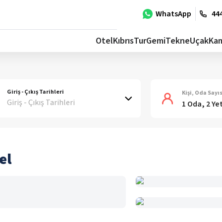
WhatsApp
444
Otel
Kıbrıs
Tur
Gemi
Tekne
Uçak
Ka
Giriş - Çıkış Tarihleri
Kişi, Oda Sayıs
Giriş - Çıkış Tarihleri
1 Oda, 2 Ye
el