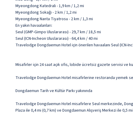
Myeongdong Katedrali - 1,9 km / 1,2 mi
Myeongdong Sokağı - 2 km / 1,2 mi
Myeongdong Nanta Tiyatrosu - 2 km / 1,3 mi
En yakın havaalanları:
Seul (GMP-Gimpo Uluslararası) - 29,7 km / 18,5 mi
Seul (ICN-Incheon Uluslararası) - 64,4 km / 40 mi
Travelodge Dongdaemun Hotel için önerilen havaalanı Seul (ICN-Inch
Misafirler için 24 saat açık ofis, lobide ücretsiz gazete servisi ve
Travelodge Dongdaemun Hotel misafirlerine restoranda yemek servisi 
Dongdaemun Tarih ve Kültür Parkı yakınında
Travelodge Dongdaemun Hotel misafirlere Seul merkezinde, Dongda
Plaza ile 0,4 mi (0,7 km) ve Dongdaemun Alışveriş Merkezi ile 0,5 m