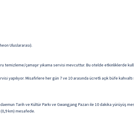
eon Uluslararası).
 kuru temizleme/çamaşır yıkama servisi mevcuttur. Bu otelde etkinliklerde kull
yapılıyor. Misafirlere her gün 7 ve 10 arasında ücretli açık büfe kahvaltı 
emun Tarih ve Kültür Parkı ve Gwangjang Pazarı ile 10 dakika yürüyüş me
i (0,9 km) mesafede.