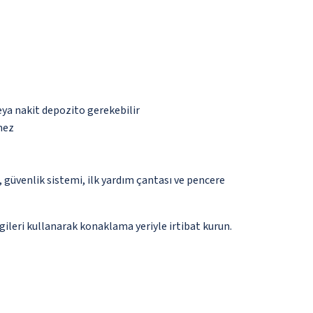
eya nakit depozito gerekebilir
mez
güvenlik sistemi, ilk yardım çantası ve pencere
gileri kullanarak konaklama yeriyle irtibat kurun.