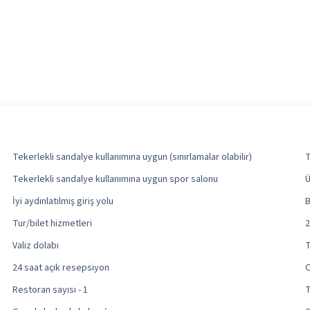
Tekerlekli sandalye kullanımına uygun (sınırlamalar olabilir)
T
Tekerlekli sandalye kullanımına uygun spor salonu
Ü
İyi aydınlatılmış giriş yolu
Tur/bilet hizmetleri
2
Valiz dolabı
T
24 saat açık resepsiyon
O
Restoran sayısı - 1
T