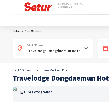
Setur Servis Turistik A.Ş.
Belge No: 728
Setur
Seul Otelleri
Otel / Konum
Seul / Güney Kore
|
Seul
Merkez:
11
km
Travelodge Dongdaemun Hot
Tüm Fotoğraflar