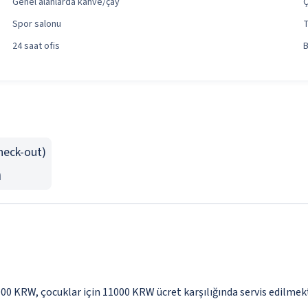
Genel alanlarda kahve/çay
Spor salonu
T
24 saat ofis
B
Check-out)
n
1000 KRW, çocuklar için 11000 KRW ücret karşılığında servis edilmek