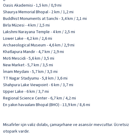
Oasis Akademisi - 1,5 km / 0,9 mi
Shaurya Memorial Bhopal - 2 km / 1,2 mi
Buddhist Monuments at Sanchi - 3,4 km / 2,1 mi
Birla Müzesi - 4 km / 2,5 mi
Lakshmi Narayana Temple - 4 km / 2,5 mi
Lower Lake - 4,2 km / 2,6 mi
Archaeological Museum - 4,6 km / 2,9 mi
Khatlapura Mandir - 4,7 km / 2,9 mi
Moti Mescidi - 5,6 km / 3,5 mi
New Market - 5,7 km / 3,5 mi
İmam Meydanı - 5,7 km / 3,5 mi
TT Nagar Stadyumu - 5,8 km / 3,6 mi
Shahpura Lake Viewpoint - 6 km / 3,7 mi
Upper Lake - 6 km / 3,7 mi
Regional Science Center - 6,7 km / 4,2 mi
En yakın havaalanı Bhopal (BHO) - 13,9 km / 8,6 mi
Misafirler için valiz dolabı, çamaşırhane ve asansör mevcuttur. Ücretsiz
otopark vardır.