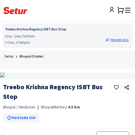
Treebo Krishna Regency ISBT Bus Stop
Giriş - Çıkış Tarihleri
Yeniden Ara
1 Oda, 2 Yetişkin
Setur
Bhopal Otelleri
Treebo Krishna Regency ISBT Bus
Stop
Bhopal / Hindistan
|
Bhopal
Merkez:
4.5
km
Haritada Gör