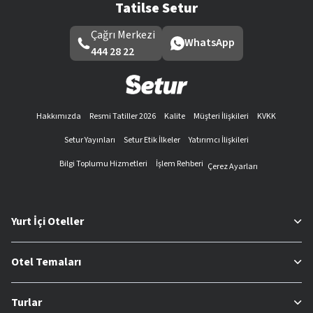
Tatilse Setur
Çağrı Merkezi
WhatsApp
444 28 22
Hakkımızda
Resmi Tatiller 2026
Kalite
Müşteri İlişkileri
KVKK
Setur Yayınları
Setur Etik İlkeler
Yatırımcı İlişkileri
Bilgi Toplumu Hizmetleri
İşlem Rehberi
Çerez Ayarları
Yurt İçi Oteller
Otel Temaları
Turlar