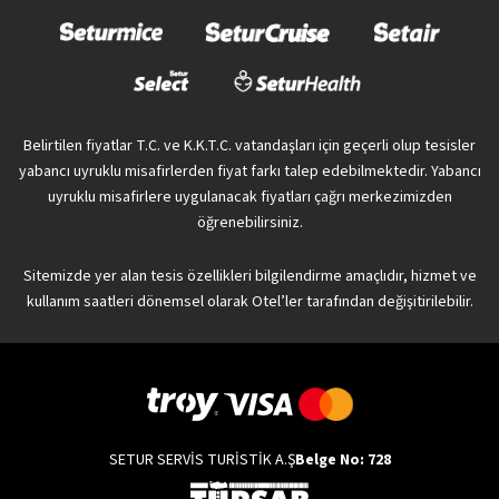
Belirtilen fiyatlar T.C. ve K.K.T.C. vatandaşları için geçerli olup tesisler
yabancı uyruklu misafirlerden fiyat farkı talep edebilmektedir. Yabancı
uyruklu misafirlere uygulanacak fiyatları çağrı merkezimizden
öğrenebilirsiniz.
Sitemizde yer alan tesis özellikleri bilgilendirme amaçlıdır, hizmet ve
kullanım saatleri dönemsel olarak Otel’ler tarafından değişitirilebilir.
SETUR SERVİS TURİSTİK A.Ş
Belge No: 728