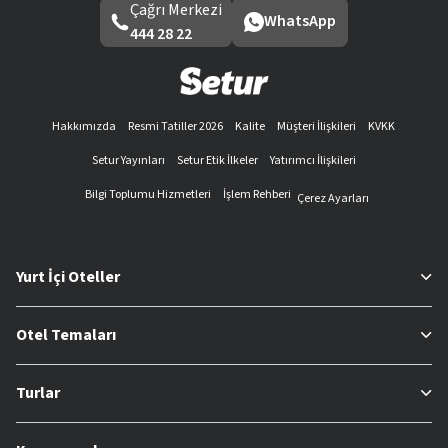
Çağrı Merkezi
WhatsApp
444 28 22
Hakkımızda
Resmi Tatiller 2026
Kalite
Müşteri İlişkileri
KVKK
Setur Yayınları
Setur Etik İlkeler
Yatırımcı İlişkileri
Bilgi Toplumu Hizmetleri
İşlem Rehberi
Çerez Ayarları
Yurt İçi Oteller
Otel Temaları
Turlar