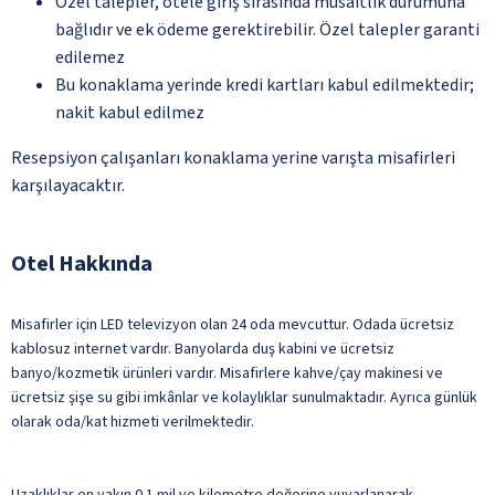
Özel talepler, otele giriş sırasında müsaitlik durumuna
bağlıdır ve ek ödeme gerektirebilir. Özel talepler garanti
edilemez
Bu konaklama yerinde kredi kartları kabul edilmektedir;
nakit kabul edilmez
Resepsiyon çalışanları konaklama yerine varışta misafirleri
karşılayacaktır.
Otel Hakkında
Misafirler için LED televizyon olan 24 oda mevcuttur. Odada ücretsiz
kablosuz internet vardır. Banyolarda duş kabini ve ücretsiz
banyo/kozmetik ürünleri vardır. Misafirlere kahve/çay makinesi ve
ücretsiz şişe su gibi imkânlar ve kolaylıklar sunulmaktadır. Ayrıca günlük
olarak oda/kat hizmeti verilmektedir.
Uzaklıklar en yakın 0.1 mil ve kilometre değerine yuvarlanarak