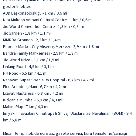
gösterilmektedir.
ABD Başkonsolosluğu - 1 km / 0,6 mi
Nita Mukesh Ambani Cultural Centre - 1 km / 0,6 mi
Jio World Convention Centre - 1,3 km / 0,8 mi
JioGarden - 1,8 km / 1,1 mi
MMRDA Grounds - 2,2 km / 1,4 mi
Phoenix Market City Alışveriş Merkezi - 2,9 km / 1,8 mi
Bandra Family Mahkemesi - 2,9 km / 1,8 mi
Jio World Drive - 3,1 km / 1,9 mi
Linking Road - 4,9 km / 3,1 mi
Hill Road - 6,5 km / 4,1 mi
Nanavati Super Speciality Hospital - 6,7 km / 4,2 mi
Elco Arcade İş Hanı - 6,7 km / 4,2 mi
Lilavati Hastanesi - 6,8 km / 4,2 mi
KidZania Mumbai - 6,9 km / 4,3 mi
Mahim Plajı - 7 km / 4,3 mi
En yakın havaalanı Chhatrapati Shivaji Uluslararası Havalimanı (BOM) - 9,4
km / 5,8 mi
Misafirler için lobide ücretsiz gazete servisi, kuru temizleme/çamaşır