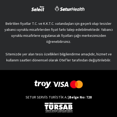
Belirtilen fiyatlar T.C. ve K.K.T.C. vatandaşları için geçerli olup tesisler
yabancı uyruklu misafirlerden fiyat farkı talep edebilmektedir. Yabancı
uyruklu misafirlere uygulanacak fiyatları çağrı merkezimizden
öğrenebilirsiniz.
Sitemizde yer alan tesis özellikleri bilgilendirme amaçlıdır, hizmet ve
kullanım saatleri dönemsel olarak Otel’ler tarafından değişitirilebilir.
SETUR SERVİS TURİSTİK A.Ş
Belge No: 728