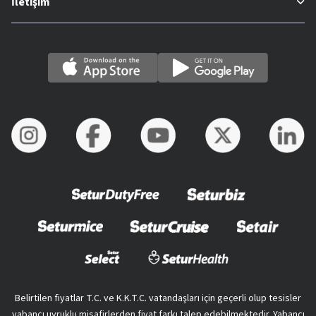
İletişim
Belirtilen fiyatlar T.C. ve K.K.T.C. vatandaşları için geçerli olup tesisler
yabancı uyruklu misafirlerden fiyat farkı talep edebilmektedir. Yabancı