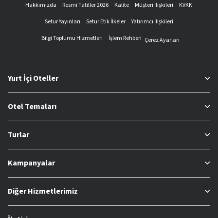
Hakkımızda
Resmi Tatiller 2026
Kalite
Müşteri İlişkileri
KVKK
Setur Yayınları
Setur Etik İlkeler
Yatırımcı İlişkileri
Bilgi Toplumu Hizmetleri
İşlem Rehberi
Çerez Ayarları
Yurt İçi Oteller
Otel Temaları
Turlar
Kampanyalar
Diğer Hizmetlerimiz