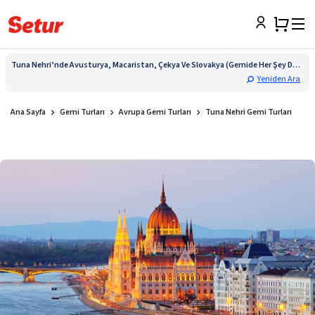
Tuna Nehri’nde Avusturya, Macaristan, Çekya Ve Slovakya (Gemide Her Şey Dahil) (Prag Ve Salzburg Konaklamalı) S&C (2) SE
Yeniden Ara
Ana Sayfa
Gemi Turları
Avrupa Gemi Turları
Tuna Nehri Gemi Turları