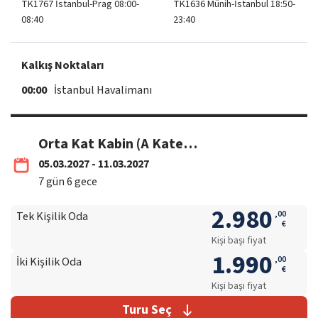
TK1767 İstanbul-Prag 08:00-
TK1636 Münih-İstanbul 18:50-
08:40
23:40
Kalkış Noktaları
00:00
İstanbul Havalimanı
Orta Kat Kabin (A Kategori)
05.03.2027 - 11.03.2027
7
gün
6
gece
2.980
,
00
Tek Kişilik Oda
€
Kişi başı fiyat
1.990
,
00
İki Kişilik Oda
€
Kişi başı fiyat
Turu Seç