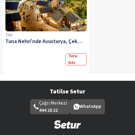
THY
Tuna Nehri'nde Avusturya, Çekya ve Almanya SE (Gemide Ultra Her Şey Dahil) (2) (Prag Konaklamalı) S&C
Turu
Gör
Tatilse Setur
Çağrı Merkezi
WhatsApp
444 28 22