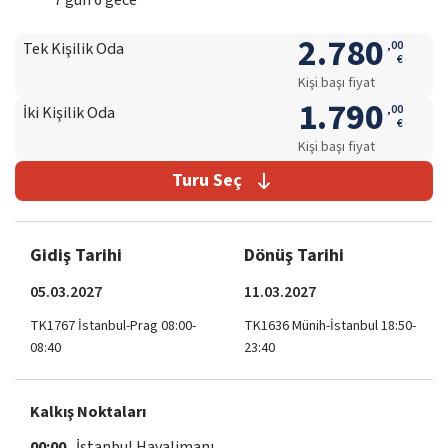
7
gün
6
gece
2.780
,
00
Tek Kişilik Oda
€
Kişi başı fiyat
1.790
,
00
İki Kişilik Oda
€
Kişi başı fiyat
Turu Seç
Gidiş Tarihi
Dönüş Tarihi
05.03.2027
11.03.2027
TK1767 İstanbul-Prag 08:00-
TK1636 Münih-İstanbul 18:50-
08:40
23:40
Kalkış Noktaları
00:00
İstanbul Havalimanı