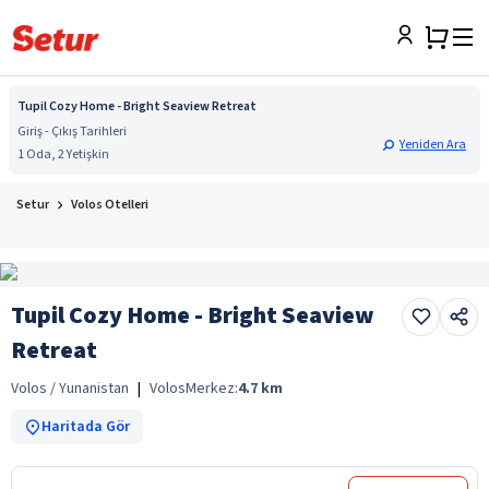
Tupil Cozy Home - Bright Seaview Retreat
Giriş - Çıkış Tarihleri
Yeniden Ara
1 Oda, 2 Yetişkin
Setur
Volos Otelleri
Tupil Cozy Home - Bright Seaview
Retreat
Volos / Yunanistan
|
Volos
Merkez:
4.7
km
Haritada Gör