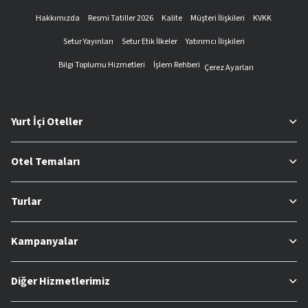
Hakkımızda
Resmi Tatiller 2026
Kalite
Müşteri İlişkileri
KVKK
Setur Yayınları
Setur Etik İlkeler
Yatırımcı İlişkileri
Bilgi Toplumu Hizmetleri
İşlem Rehberi
Çerez Ayarları
Yurt İçi Oteller
Otel Temaları
Turlar
Kampanyalar
Diğer Hizmetlerimiz