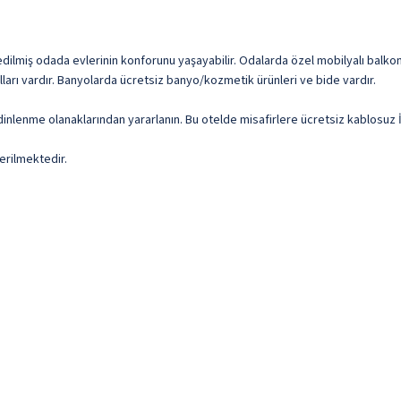
e edilmiş odada evlerinin konforunu yaşayabilir. Odalarda özel mobilyalı balko
alları vardır. Banyolarda ücretsiz banyo/kozmetik ürünleri ve bide vardır.
r dinlenme olanaklarından yararlanın. Bu otelde misafirlere ücretsiz kablosuz 
erilmektedir.