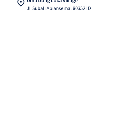
Uma Dong Loka Village
Jl. Subali Abiansemal 80352 ID