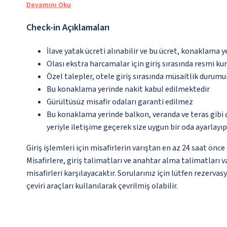
Devamını Oku
Check-in Açıklamaları
İlave yatak ücreti alınabilir ve bu ücret, konaklama y
Olası ekstra harcamalar için giriş sırasında resmi k
Özel talepler, otele giriş sırasında müsaitlik durumu
Bu konaklama yerinde nakit kabul edilmektedir
Gürültüsüz misafir odaları garanti edilmez
Bu konaklama yerinde balkon, veranda ve teras gibi 
yeriyle iletişime geçerek size uygun bir oda ayarlayı
Giriş işlemleri için misafirlerin varıştan en az 24 saat ön
Misafirlere, giriş talimatları ve anahtar alma talimatları 
misafirleri karşılayacaktır. Sorularınız için lütfen rezerv
çeviri araçları kullanılarak çevrilmiş olabilir.