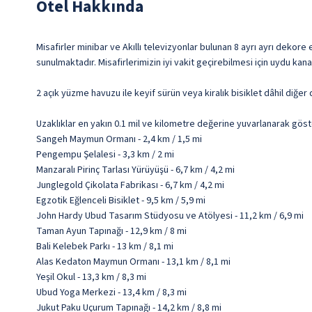
Otel Hakkında
Misafirler minibar ve Akıllı televizyonlar bulunan 8 ayrı ayrı dekor
sunulmaktadır. Misafirlerimizin iyi vakit geçirebilmesi için uydu kan
2 açık yüzme havuzu ile keyif sürün veya kiralık bisiklet dâhil diğe
Uzaklıklar en yakın 0.1 mil ve kilometre değerine yuvarlanarak göst
Sangeh Maymun Ormanı - 2,4 km / 1,5 mi
Pengempu Şelalesi - 3,3 km / 2 mi
Manzaralı Pirinç Tarlası Yürüyüşü - 6,7 km / 4,2 mi
Junglegold Çikolata Fabrikası - 6,7 km / 4,2 mi
Egzotik Eğlenceli Bisiklet - 9,5 km / 5,9 mi
John Hardy Ubud Tasarım Stüdyosu ve Atölyesi - 11,2 km / 6,9 mi
Taman Ayun Tapınağı - 12,9 km / 8 mi
Bali Kelebek Parkı - 13 km / 8,1 mi
Alas Kedaton Maymun Ormanı - 13,1 km / 8,1 mi
Yeşil Okul - 13,3 km / 8,3 mi
Ubud Yoga Merkezi - 13,4 km / 8,3 mi
Jukut Paku Uçurum Tapınağı - 14,2 km / 8,8 mi