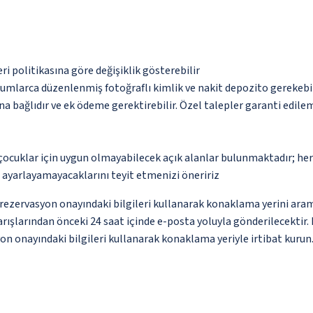
eri politikasına göre değişiklik gösterebilir
urumlarca düzenlenmiş fotoğraflı kimlik ve nakit depozito gerekebi
na bağlıdır ve ek ödeme gerektirebilir. Özel talepler garanti edile
çocuklar için uygun olmayabilecek açık alanlar bulunmaktadır; he
p ayarlayamayacaklarını teyit etmenizi öneririz
ce rezervasyon onayındaki bilgileri kullanarak konaklama yerini ara
varışlarından önceki 24 saat içinde e-posta yoluyla gönderilecektir
asyon onayındaki bilgileri kullanarak konaklama yeriyle irtibat kur