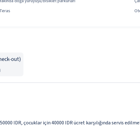
Yakında doğa yürüyüşü/bisiklet parkurları
Ça
Teras
Ote
Check-out)
n
 50000 IDR, çocuklar için 40000 IDR ücret karşılığında servis edilme