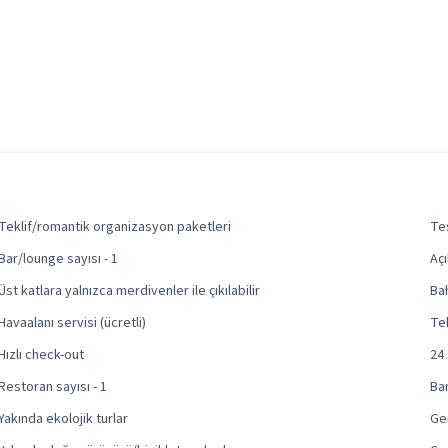
Teklif/romantik organizasyon paketleri
Tes
Bar/lounge sayısı - 1
Açı
Üst katlara yalnızca merdivenler ile çıkılabilir
Ba
Havaalanı servisi (ücretli)
Tek
Hızlı check-out
24 
Restoran sayısı - 1
Bar
Yakında ekolojik turlar
Ge