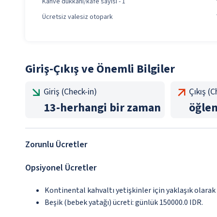
Kahve dükkanı/kafe sayısı - 1
Ücretsiz valesiz otopark
Giriş-Çıkış ve Önemli Bilgiler
Giriş (Check-in)
Çıkış (
13
-
herhangi bir zaman
öğle
Zorunlu Ücretler
Opsiyonel Ücretler
Kontinental kahvaltı yetişkinler için yaklaşık olarak
Beşik (bebek yatağı) ücreti: günlük 150000.0 IDR.