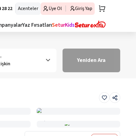
 28 22
Acenteler
Üye Ol
Giriş Yap
mpanyalar
Yaz Fırsatları
SeturKids
ı
Yeniden Ara
tişkin
Haritada Gör