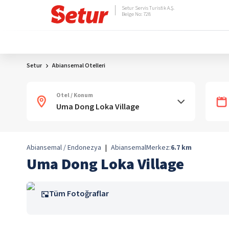
Setur Servis Turistik A.Ş.
Belge No: 728
Setur
Abiansemal Otelleri
Otel / Konum
Abiansemal / Endonezya
|
Abiansemal
Merkez:
6.7
km
Uma Dong Loka Village
Tüm Fotoğraflar