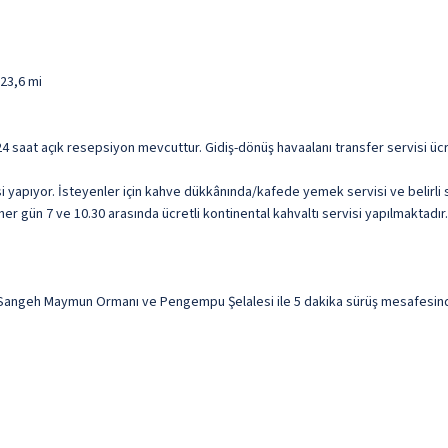
 23,6 mi
 24 saat açık resepsiyon mevcuttur. Gidiş-dönüş havaalanı transfer servisi ücre
i yapıyor. İsteyenler için kahve dükkânında/kafede yemek servisi ve belirl
her gün 7 ve 10.30 arasında ücretli kontinental kahvaltı servisi yapılmaktadır.
ngeh Maymun Ormanı ve Pengempu Şelalesi ile 5 dakika sürüş mesafesinde o