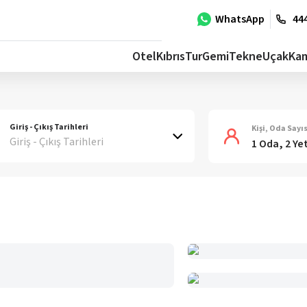
WhatsApp
444
Otel
Kıbrıs
Tur
Gemi
Tekne
Uçak
Ka
Giriş - Çıkış Tarihleri
Kişi, Oda Sayıs
Giriş - Çıkış Tarihleri
1 Oda, 2 Ye