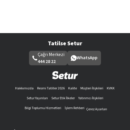
Tatilse Setur
Çağrı Merkezi
WhatsApp
444 28 22
Hakkımızda
Resmi Tatiller 2026
Kalite
Müşteri İlişkileri
KVKK
Setur Yayınları
Setur Etik İlkeler
Yatırımcı İlişkileri
Bilgi Toplumu Hizmetleri
İşlem Rehberi
Çerez Ayarları