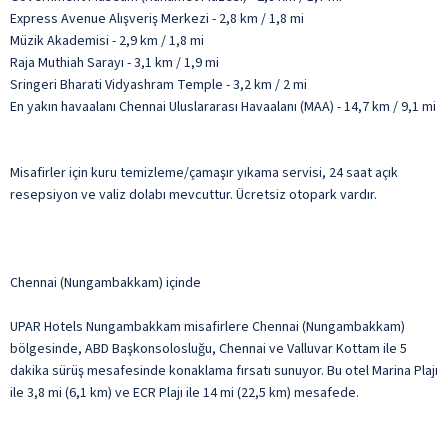
Express Avenue Alışveriş Merkezi - 2,8 km / 1,8 mi
Müzik Akademisi - 2,9 km / 1,8 mi
Raja Muthiah Sarayı - 3,1 km / 1,9 mi
Sringeri Bharati Vidyashram Temple - 3,2 km / 2 mi
En yakın havaalanı Chennai Uluslararası Havaalanı (MAA) - 14,7 km / 9,1 mi
Misafirler için kuru temizleme/çamaşır yıkama servisi, 24 saat açık
resepsiyon ve valiz dolabı mevcuttur. Ücretsiz otopark vardır.
Chennai (Nungambakkam) içinde
UPAR Hotels Nungambakkam misafirlere Chennai (Nungambakkam)
bölgesinde, ABD Başkonsolosluğu, Chennai ve Valluvar Kottam ile 5
dakika sürüş mesafesinde konaklama fırsatı sunuyor. Bu otel Marina Plajı
ile 3,8 mi (6,1 km) ve ECR Plajı ile 14 mi (22,5 km) mesafede.