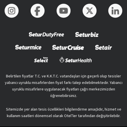
Belirtilen fiyatlar T.C. ve K.K.T.C. vatandaşları için geçerli olup tesisler
yabancı uyruklu misafirlerden fiyat farkı talep edebilmektedir. Yabancı
uyruklu misafirlere uygulanacak fiyatları çağrı merkezimizden
öğrenebilirsiniz.
Sitemizde yer alan tesis özellikleri bilgilendirme amaçlıdır, hizmet ve
kullanım saatleri dönemsel olarak Otel’ler tarafından değişitirilebilir.