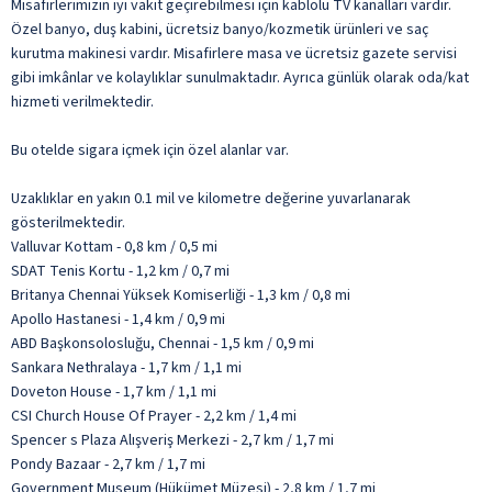
Misafirlerimizin iyi vakit geçirebilmesi için kablolu TV kanalları vardır.
Özel banyo, duş kabini, ücretsiz banyo/kozmetik ürünleri ve saç
kurutma makinesi vardır. Misafirlere masa ve ücretsiz gazete servisi
gibi imkânlar ve kolaylıklar sunulmaktadır. Ayrıca günlük olarak oda/kat
hizmeti verilmektedir.
Bu otelde sigara içmek için özel alanlar var.
Uzaklıklar en yakın 0.1 mil ve kilometre değerine yuvarlanarak
gösterilmektedir.
Valluvar Kottam - 0,8 km / 0,5 mi
SDAT Tenis Kortu - 1,2 km / 0,7 mi
Britanya Chennai Yüksek Komiserliği - 1,3 km / 0,8 mi
Apollo Hastanesi - 1,4 km / 0,9 mi
ABD Başkonsolosluğu, Chennai - 1,5 km / 0,9 mi
Sankara Nethralaya - 1,7 km / 1,1 mi
Doveton House - 1,7 km / 1,1 mi
CSI Church House Of Prayer - 2,2 km / 1,4 mi
Spencer s Plaza Alışveriş Merkezi - 2,7 km / 1,7 mi
Pondy Bazaar - 2,7 km / 1,7 mi
Government Museum (Hükümet Müzesi) - 2,8 km / 1,7 mi