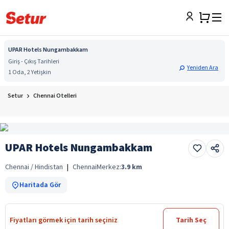
UPAR Hotels Nungambakkam
Giriş - Çıkış Tarihleri
Yeniden Ara
1 Oda, 2 Yetişkin
Setur
Chennai Otelleri
UPAR Hotels Nungambakkam
Chennai / Hindistan
|
Chennai
Merkez:
3.9
km
Haritada Gör
Fiyatları görmek için tarih seçiniz
Tarih Seç