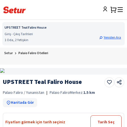
UPSTREET Teal Faliro House
Giriş - Çıkış Tarihleri
Yeniden Ara
1 Oda, 2 Yetişkin
Setur
Palaio Faliro Otelleri
UPSTREET Teal Faliro House
Palaio Faliro / Yunanistan
|
Palaio Faliro
Merkez:
1.5
km
Haritada Gör
Fiyatları görmek için tarih seçiniz
Tarih Seç