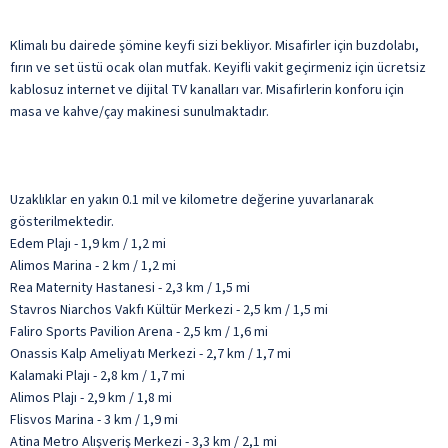
Klimalı bu dairede şömine keyfi sizi bekliyor. Misafirler için buzdolabı,
fırın ve set üstü ocak olan mutfak. Keyifli vakit geçirmeniz için ücretsiz
kablosuz internet ve dijital TV kanalları var. Misafirlerin konforu için
masa ve kahve/çay makinesi sunulmaktadır.
Uzaklıklar en yakın 0.1 mil ve kilometre değerine yuvarlanarak
gösterilmektedir.
Edem Plajı - 1,9 km / 1,2 mi
Alimos Marina - 2 km / 1,2 mi
Rea Maternity Hastanesi - 2,3 km / 1,5 mi
Stavros Niarchos Vakfı Kültür Merkezi - 2,5 km / 1,5 mi
Faliro Sports Pavilion Arena - 2,5 km / 1,6 mi
Onassis Kalp Ameliyatı Merkezi - 2,7 km / 1,7 mi
Kalamaki Plajı - 2,8 km / 1,7 mi
Alimos Plajı - 2,9 km / 1,8 mi
Flisvos Marina - 3 km / 1,9 mi
Atina Metro Alışveriş Merkezi - 3,3 km / 2,1 mi