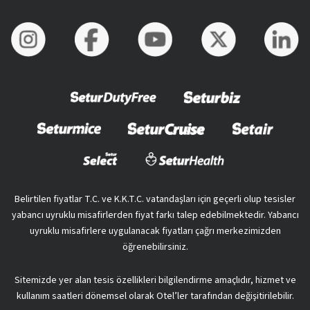
Belirtilen fiyatlar T.C. ve K.K.T.C. vatandaşları için geçerli olup tesisler
yabancı uyruklu misafirlerden fiyat farkı talep edebilmektedir. Yabancı
uyruklu misafirlere uygulanacak fiyatları çağrı merkezimizden
öğrenebilirsiniz.
Sitemizde yer alan tesis özellikleri bilgilendirme amaçlıdır, hizmet ve
kullanım saatleri dönemsel olarak Otel’ler tarafından değişitirilebilir.