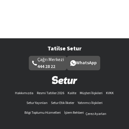
Tatilse Setur
Çağrı Merkezi
WhatsApp
444 28 22
Hakkımızda
Resmi Tatiller 2026
Kalite
Müşteri İlişkileri
KVKK
Setur Yayınları
Setur Etik İlkeler
Yatırımcı İlişkileri
Bilgi Toplumu Hizmetleri
İşlem Rehberi
Çerez Ayarları