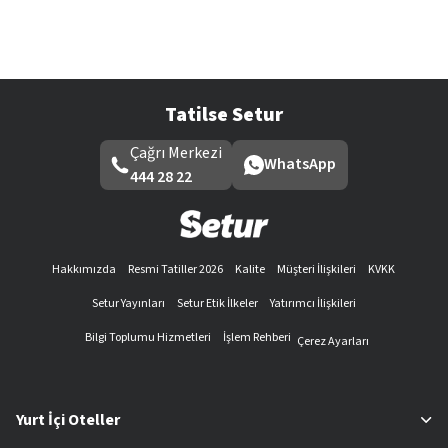
Tatilse Setur
Çağrı Merkezi
WhatsApp
444 28 22
Hakkımızda
Resmi Tatiller 2026
Kalite
Müşteri İlişkileri
KVKK
Setur Yayınları
Setur Etik İlkeler
Yatırımcı İlişkileri
Bilgi Toplumu Hizmetleri
İşlem Rehberi
Çerez Ayarları
Yurt İçi Oteller