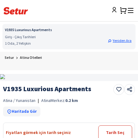
V1935 Luxurious Apartments
Giriş - Çıkış Tarihleri
Yeniden Ara
1 Oda, 2 Yetişkin
Setur
Atina Otelleri
V1935 Luxurious Apartments
Atina / Yunanistan
|
Atina
Merkez:
0.2
km
Haritada Gör
Fiyatları görmek için tarih seçiniz
Tarih Seç