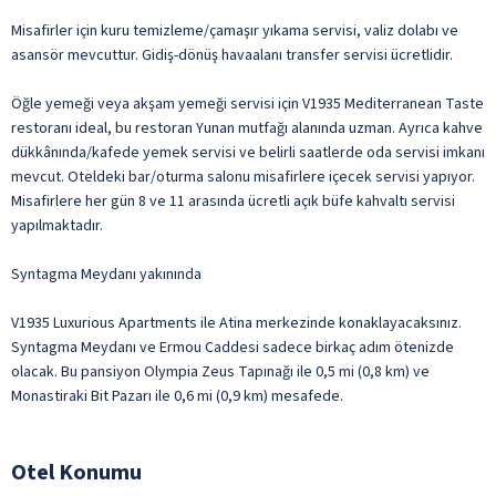
Misafirler için kuru temizleme/çamaşır yıkama servisi, valiz dolabı ve
asansör mevcuttur. Gidiş-dönüş havaalanı transfer servisi ücretlidir.
Öğle yemeği veya akşam yemeği servisi için V1935 Mediterranean Taste
restoranı ideal, bu restoran Yunan mutfağı alanında uzman. Ayrıca kahve
dükkânında/kafede yemek servisi ve belirli saatlerde oda servisi imkanı
mevcut. Oteldeki bar/oturma salonu misafirlere içecek servisi yapıyor.
Misafirlere her gün 8 ve 11 arasında ücretli açık büfe kahvaltı servisi
yapılmaktadır.
Syntagma Meydanı yakınında
V1935 Luxurious Apartments ile Atina merkezinde konaklayacaksınız.
Syntagma Meydanı ve Ermou Caddesi sadece birkaç adım ötenizde
olacak. Bu pansiyon Olympia Zeus Tapınağı ile 0,5 mi (0,8 km) ve
Monastiraki Bit Pazarı ile 0,6 mi (0,9 km) mesafede.
Otel Konumu