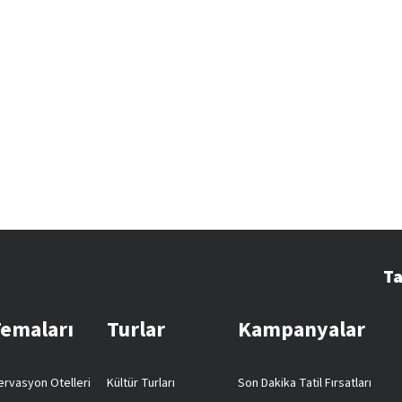
Ta
Temaları
Turlar
Kampanyalar
rvasyon Otelleri
Kültür Turları
Son Dakika Tatil Fırsatları