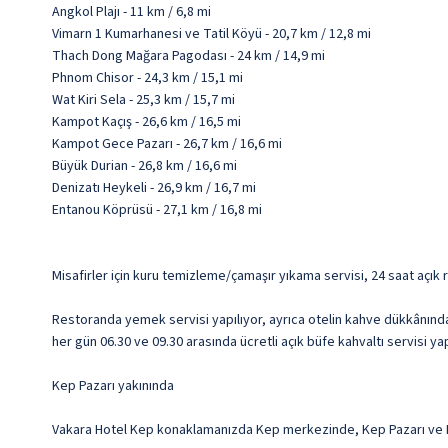
Angkol Plajı - 11 km / 6,8 mi
Vimarn 1 Kumarhanesi ve Tatil Köyü - 20,7 km / 12,8 mi
Thach Dong Mağara Pagodası - 24 km / 14,9 mi
Phnom Chisor - 24,3 km / 15,1 mi
Wat Kiri Sela - 25,3 km / 15,7 mi
Kampot Kaçış - 26,6 km / 16,5 mi
Kampot Gece Pazarı - 26,7 km / 16,6 mi
Büyük Durian - 26,8 km / 16,6 mi
Denizatı Heykeli - 26,9 km / 16,7 mi
Entanou Köprüsü - 27,1 km / 16,8 mi
Misafirler için kuru temizleme/çamaşır yıkama servisi, 24 saat açık
Restoranda yemek servisi yapılıyor, ayrıca otelin kahve dükkânında
her gün 06.30 ve 09.30 arasında ücretli açık büfe kahvaltı servisi ya
Kep Pazarı yakınında
Vakara Hotel Kep konaklamanızda Kep merkezinde, Kep Pazarı ve Kep 