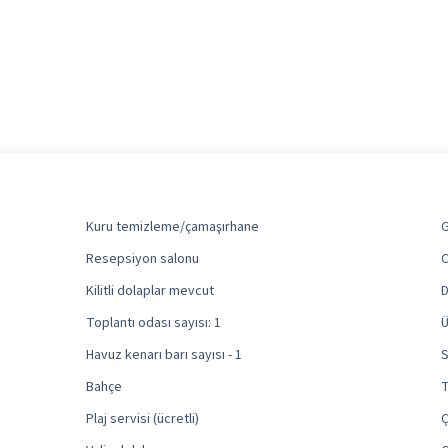
Kuru temizleme/çamaşırhane
G
Resepsiyon salonu
O
Kilitli dolaplar mevcut
D
Toplantı odası sayısı: 1
Ü
Havuz kenarı barı sayısı - 1
S
Bahçe
T
Plaj servisi (ücretli)
Ç