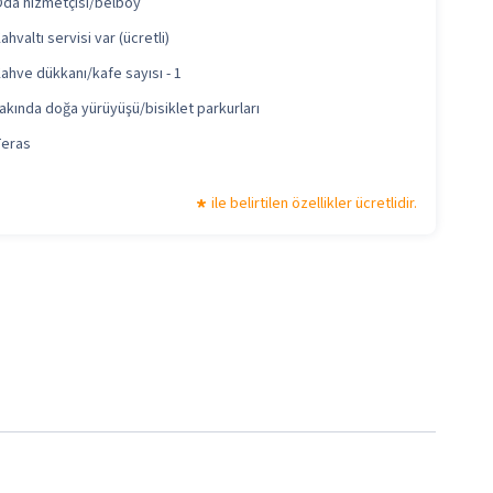
da hizmetçisi/belboy
ahvaltı servisi var (ücretli)
ahve dükkanı/kafe sayısı - 1
akında doğa yürüyüşü/bisiklet parkurları
eras
ile belirtilen özellikler ücretlidir.