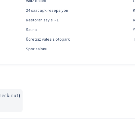
Valiz dolabı
O
24 saat açık resepsiyon
K
Restoran sayısı - 1
K
Sauna
Y
Ücretsiz valesiz otopark
T
Spor salonu
Check-out)
n