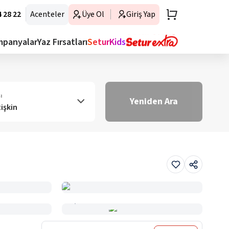
 28 22
Acenteler
Üye Ol
Giriş Yap
mpanyalar
Yaz Fırsatları
SeturKids
ı
Yeniden Ara
tişkin
Haritada Gör