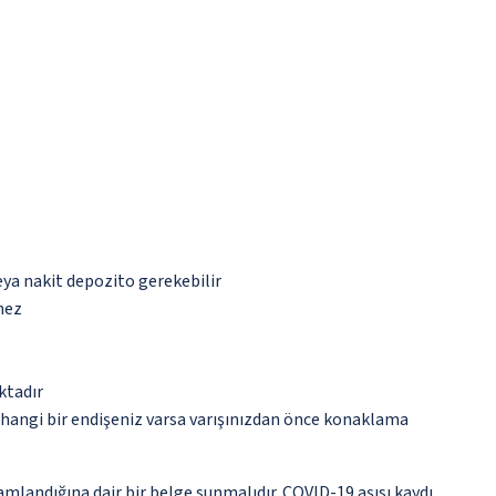
eya nakit depozito gerekebilir
mez
ktadır
rhangi bir endişeniz varsa varışınızdan önce konaklama
amlandığına dair bir belge sunmalıdır. COVID-19 aşısı kaydı