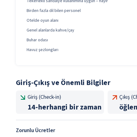
Tekerlekli sandalye kullanımına uygun – hayır
Birden fazla dil bilen personel
Otelde oyun alanı
Genel alanlarda kahve/çay
Buhar odası
Havuz şezlongları
Giriş-Çıkış ve Önemli Bilgiler
Giriş (Check-in)
Çıkış (
14
-
herhangi bir zaman
öğle
Zorunlu Ücretler