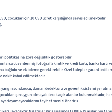
 USD, çocuklar için 10 USD ücret karşılığında servis edilmektedir
).
eri politikasına göre değişiklik gösterebilir
umlarca düzenlenmiş fotoğraflı kimlik ve kredi kartı, banka kartı v
na bağlıdır ve ek ödeme gerektirebilir. Özel talepler garanti edile
ve nakit kabul edilmektedir
a yangın söndürücü, duman dedektörü ve güvenlik sistemi yer alma
çocuklar için uygun olmayabilecek açık alanlar bulunmaktadır; he
p ayarlayamayacaklarını teyit etmenizi öneririz
 karşılayacaktır. Misafirler giriş sırasında COVID-19 aşılarının tam