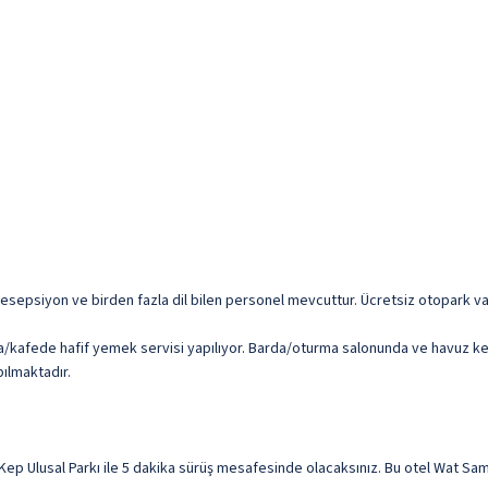
 resepsiyon ve birden fazla dil bilen personel mevcuttur. Ücretsiz otopark va
/kafede hafif yemek servisi yapılıyor. Barda/oturma salonunda ve havuz kena
pılmaktadır.
Ulusal Parkı ile 5 dakika sürüş mesafesinde olacaksınız. Bu otel Wat Samathi