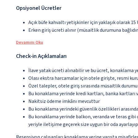
Opsiyonel Ücretler
Açık büfe kahvaltı yetişkinler için yaklaşık olarak 15
Erken giriş ücreti alınır (müsaitlik durumuna bağlıdır
Devamını Oku
Check-in Açıklamaları
İlave yatak ücreti alınabilir ve bu ücret, konaklama y
Olası ekstra harcamalar için otele girişte, resmi kur
Özel talepler, otele giriş sırasında müsaitlik durumu
Bu konaklama yerinde kredi kartları, banka kartları 
Nakitsiz ödeme imkânı mevcuttur
Bu konaklama yerindeki güvenlik özellikleri arasınd
Bu konaklama yerinde balkon, veranda ve teras gibi 
yeriyle iletişime geçerek size uygun bir oda ayarlayı
Resepsiyon çalışanları konaklama yerine varışta misafirleri