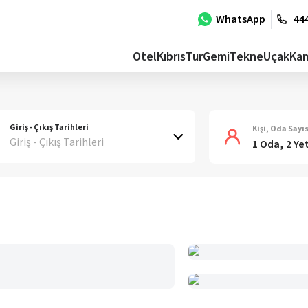
WhatsApp
444
Otel
Kıbrıs
Tur
Gemi
Tekne
Uçak
Ka
Giriş - Çıkış Tarihleri
Kişi, Oda Sayıs
Giriş - Çıkış Tarihleri
1 Oda, 2 Ye