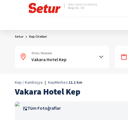
Setur Servis Turistik A.Ş.
Belge No: 728
Setur
Kep Otelleri
Otel / Konum
Kep / Kamboçya
|
Kep
Merkez:
11.1
km
Vakara Hotel Kep
Tüm Fotoğraflar