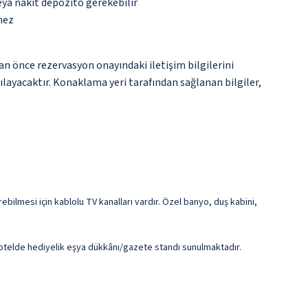
eya nakit depozito gerekebilir
mez
an önce rezervasyon onayındaki iletişim bilgilerini
şılayacaktır. Konaklama yeri tarafından sağlanan bilgiler,
rebilmesi için kablolu TV kanalları vardır. Özel banyo, duş kabini,
e otelde hediyelik eşya dükkânı/gazete standı sunulmaktadır.