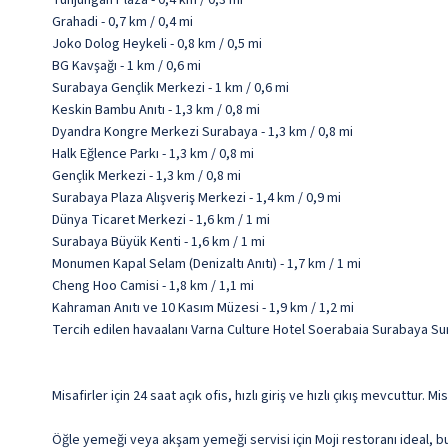
Tunjungan Plaza - 0,4 km / 0,3 mi
Grahadi - 0,7 km / 0,4 mi
Joko Dolog Heykeli - 0,8 km / 0,5 mi
BG Kavşağı - 1 km / 0,6 mi
Surabaya Gençlik Merkezi - 1 km / 0,6 mi
Keskin Bambu Anıtı - 1,3 km / 0,8 mi
Dyandra Kongre Merkezi Surabaya - 1,3 km / 0,8 mi
Halk Eğlence Parkı - 1,3 km / 0,8 mi
Gençlik Merkezi - 1,3 km / 0,8 mi
Surabaya Plaza Alışveriş Merkezi - 1,4 km / 0,9 mi
Dünya Ticaret Merkezi - 1,6 km / 1 mi
Surabaya Büyük Kenti - 1,6 km / 1 mi
Monumen Kapal Selam (Denizaltı Anıtı) - 1,7 km / 1 mi
Cheng Hoo Camisi - 1,8 km / 1,1 mi
Kahraman Anıtı ve 10 Kasım Müzesi - 1,9 km / 1,2 mi
Tercih edilen havaalanı Varna Culture Hotel Soerabaia Surabaya S
Misafirler için 24 saat açık ofis, hızlı giriş ve hızlı çıkış mevcuttur
Öğle yemeği veya akşam yemeği servisi için Moji restoranı ideal, 