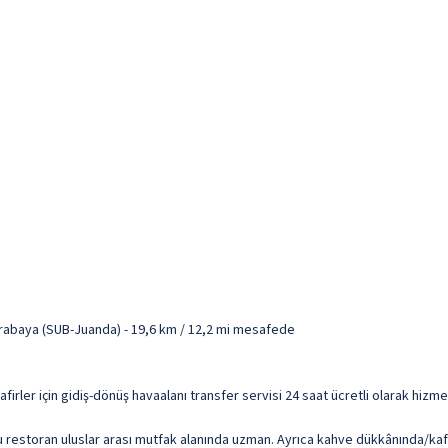
urabaya (SUB-Juanda) - 19,6 km / 12,2 mi mesafede
. Misafirler için gidiş-dönüş havaalanı transfer servisi 24 saat ücretli olarak h
bu restoran uluslar arası mutfak alanında uzman. Ayrıca kahve dükkânında/ka