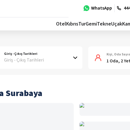
WhatsApp
444
Otel
Kıbrıs
Tur
Gemi
Tekne
Uçak
Ka
Giriş - Çıkış Tarihleri
Kişi, Oda Sayıs
Giriş - Çıkış Tarihleri
1 Oda, 2 Ye
ia Surabaya