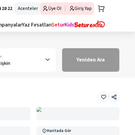
 28 22
Acenteler
Üye Ol
Giriş Yap
mpanyalar
Yaz Fırsatları
SeturKids
ı
Yeniden Ara
tişkin
Haritada Gör