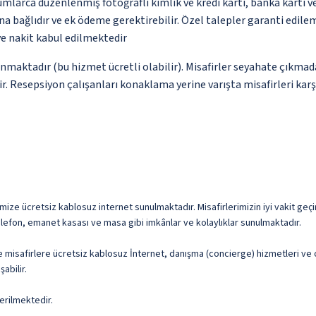
umlarca düzenlenmiş fotoğraflı kimlik ve kredi kartı, banka kartı v
na bağlıdır ve ek ödeme gerektirebilir. Özel talepler garanti edile
ve nakit kabul edilmektedir
unmaktadır (bu hizmet ücretli olabilir). Misafirler seyahate çıkmad
ir. Resepsiyon çalışanları konaklama yerine varışta misafirleri kar
imize ücretsiz kablosuz internet sunulmaktadır. Misafirlerimizin iyi vakit geçi
telefon, emanet kasası ve masa gibi imkânlar ve kolaylıklar sunulmaktadır.
de misafirlere ücretsiz kablosuz İnternet, danışma (concierge) hizmetleri v
abilir.
erilmektedir.