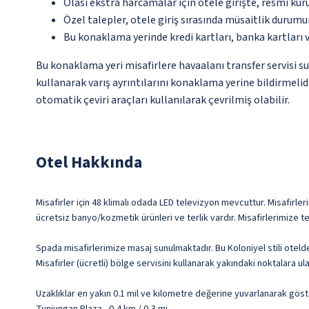
Olası ekstra harcamalar için otele girişte, resmi kur
Özel talepler, otele giriş sırasında müsaitlik durumu
Bu konaklama yerinde kredi kartları, banka kartları 
Bu konaklama yeri misafirlere havaalanı transfer servisi s
kullanarak varış ayrıntılarını konaklama yerine bildirmelid
otomatik çeviri araçları kullanılarak çevrilmiş olabilir.
Otel Hakkında
Misafirler için 48 klimalı odada LED televizyon mevcuttur. Misafirler
ücretsiz banyo/kozmetik ürünleri ve terlik vardır. Misafirlerimize 
Spada misafirlerimize masaj sunulmaktadır. Bu Koloniyel stili otel
Misafirler (ücretli) bölge servisini kullanarak yakındaki noktalara ulaş
Uzaklıklar en yakın 0.1 mil ve kilometre değerine yuvarlanarak göst