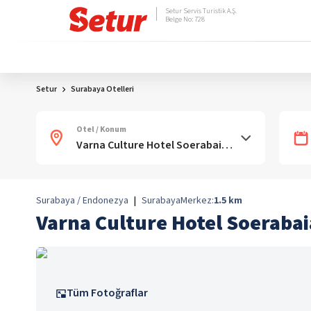
Setur Servis Turistik A.Ş.
Belge No: 728
Setur
Surabaya Otelleri
Otel / Konum
Surabaya / Endonezya
|
Surabaya
Merkez:
1.5
km
Varna Culture Hotel Soeraba
Tüm Fotoğraflar