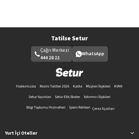
Tatilse Setur
Çağrı Merkezi
WhatsApp
444 28 22
Hakkımızda
Resmi Tatiller 2026
Kalite
Müşteri İlişkileri
KVKK
Setur Yayınları
Setur Etik İlkeler
Yatırımcı İlişkileri
Bilgi Toplumu Hizmetleri
İşlem Rehberi
Çerez Ayarları
Yurt İçi Oteller