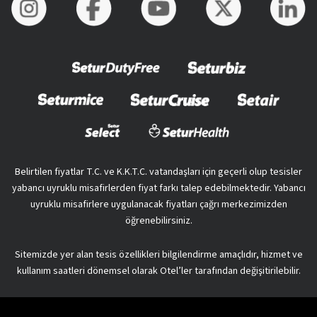
Belirtilen fiyatlar T.C. ve K.K.T.C. vatandaşları için geçerli olup tesisler
yabancı uyruklu misafirlerden fiyat farkı talep edebilmektedir. Yabancı
uyruklu misafirlere uygulanacak fiyatları çağrı merkezimizden
öğrenebilirsiniz.
Sitemizde yer alan tesis özellikleri bilgilendirme amaçlıdır, hizmet ve
kullanım saatleri dönemsel olarak Otel’ler tarafından değişitirilebilir.