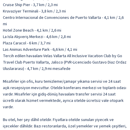
Cruise Ship Pier - 3,7 km / 2,3 mi
Kruvaziyer Terminali - 3,8 km / 2,3 mi
Centro Internacional de Convenciones de Puerto Vallarta - 4,1 km / 2,6
mi
Hotel Zone Beach - 4,1 km / 2,6 mi
La Isla Alışveriş Merkezi - 4,6 km / 2,8 mi
Plaza Caracol - 6 km / 3,7 mi
Las Animas Adventure Park - 6,6 km / 4,1 mi
Tercih edilen havaalanı Velas Vallarta All Inclusive Vacation Club by Go
Travel Club Puerto Vallarta, Jalisco (PVR-Licenciado Gustavo Diaz Ordaz
Uluslararası) - 4,7 km / 2,9 mi mesafede
Misafirler için ofis, kuru temizleme/çamaşır yıkama servisi ve 24 saat
açık resepsiyon mevcuttur. Otelde konferans merkezi ve toplantı odası
vardır. Misafirler için gidiş-dönüş havaalanı transfer servisi 24 saat
ücretli olarak hizmet vermektedir, ayrıca otelde ücretsiz vale otopark
vardır.
Bu otel, her şey dâhil oteldir. Fiyatlara otelde sunulan yiyecek ve
içecekler dâhildir. Bazı restoranlarda, özel yemekler ve yemek çeşitleri,