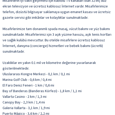
Misafirlerin iyi vakit geçirmesi için kablolu TV kanalları olan 32-inç düz
ekran televizyon ve ücretsiz kablosuz İnternet vardır. Misafirlerimize
telefon, dizüstü bilgisayar saklamaya uygun emanet kasası ve ücretsiz
gazete servisi gibi imkânlar ve kolaylıklar sunulmaktadır.
Misafirlerimize tam donanımlı spada masaj, vücut bakımı ve yüz bakımı
sunulmaktadır. Misafirlerimiz için 3 açık yüzme havuzu, açık tenis kortları
ve sağlık kulübü mevcuttur. Bu otelde misafirlere ücretsiz kablosuz
İnternet, danışma (concierge) hizmetleri ve bebek bakımı (ücretli)
sunulmaktadır.
Uzaklıklar en yakın 0.1 mil ve kilometre değerine yuvarlanarak
gösterilmektedir.
Uluslararası Kongre Merkezi - 0,1 km / 0,1 mi
Marina Golf Club - 0,6 km / 0,4 mi
El Faro Deniz Feneri - 1 km / 0,6 mi
Bay of Banderas (Banderas Körfezi) - 1,8 km / 1,1 mi
Vallarta Casino - 2 km / 1,3 mi
Canopy Bay - 2,3 km / 1,4 mi
Galeria Vallarta - 3,1 km / 1,9 mi
Puerto Mágico - 3,6 km / 2,2 mi