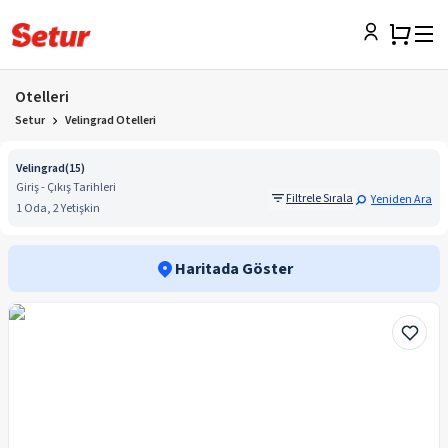
Otelleri
Setur
Velingrad Otelleri
Velingrad
(
15
)
Giriş - Çıkış Tarihleri
Filtrele Sırala
Yeniden Ara
1 Oda, 2 Yetişkin
Haritada Göster