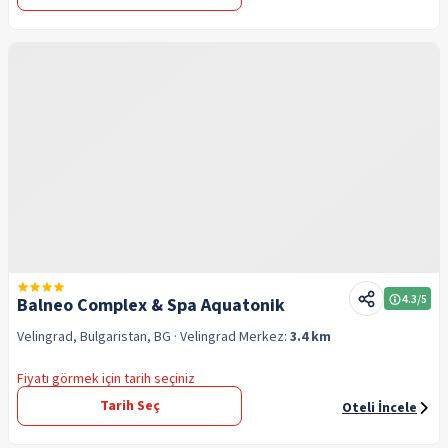
4.3
/5
Balneo Complex & Spa Aquatonik
Velingrad, Bulgaristan, BG
· Velingrad
Merkez:
3.4 km
Fiyatı görmek için tarih seçiniz
Tarih Seç
Oteli İncele