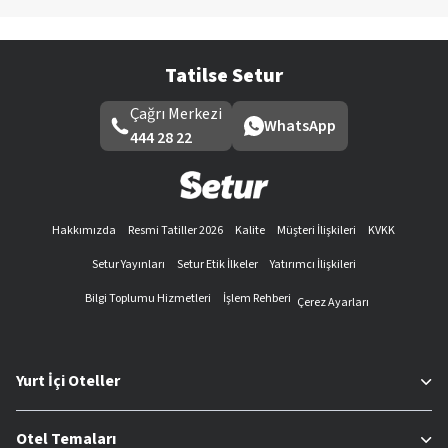
Tatilse Setur
Çağrı Merkezi
WhatsApp
444 28 22
Hakkımızda
Resmi Tatiller 2026
Kalite
Müşteri İlişkileri
KVKK
Setur Yayınları
Setur Etik İlkeler
Yatırımcı İlişkileri
Bilgi Toplumu Hizmetleri
İşlem Rehberi
Çerez Ayarları
Yurt İçi Oteller
Otel Temaları