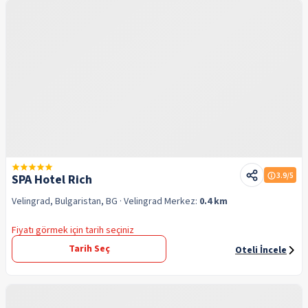
3.9
/5
SPA Hotel Rich
Velingrad, Bulgaristan, BG
· Velingrad
Merkez:
0.4 km
Fiyatı görmek için tarih seçiniz
Tarih Seç
Oteli İncele