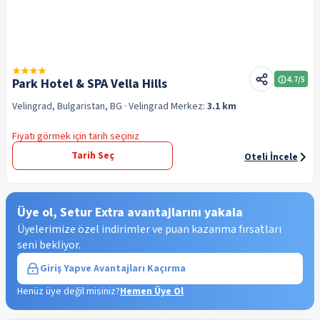
4.7
/5
Park Hotel & SPA Vella Hills
Velingrad, Bulgaristan, BG
· Velingrad
Merkez:
3.1 km
Fiyatı görmek için tarih seçiniz
Tarih Seç
Oteli İncele
Üye ol, Setur Extra avantajlarını yakala
Üyelerimize özel indirimler ve puan kazanma fırsatları
seni bekliyor.
Giriş Yap
ve Avantajları Kaçırma
Henüz üye değil misiniz?
Hemen Üye Ol