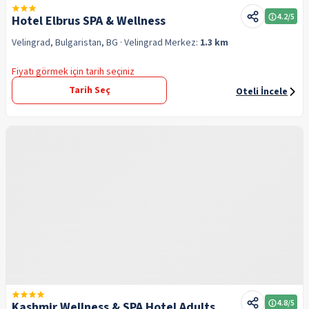
4.2
/5
Hotel Elbrus SPA & Wellness
Velingrad, Bulgaristan, BG
· Velingrad
Merkez:
1.3 km
Fiyatı görmek için tarih seçiniz
Tarih Seç
Oteli İncele
4.8
/5
Kashmir Wellness & SPA Hotel Adults