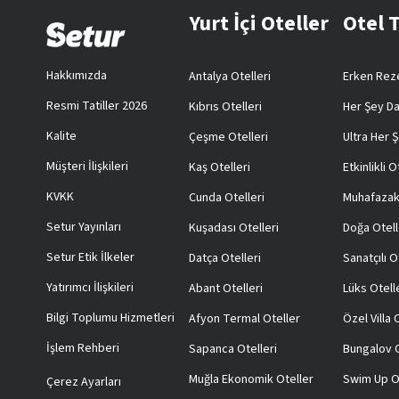
Yurt İçi Oteller
Otel 
Hakkımızda
Antalya Otelleri
Erken Reze
Resmi Tatiller 2026
Kıbrıs Otelleri
Her Şey Da
Kalite
Çeşme Otelleri
Ultra Her Ş
Müşteri İlişkileri
Kaş Otelleri
Etkinlikli O
KVKK
Cunda Otelleri
Muhafazak
Setur Yayınları
Kuşadası Otelleri
Doğa Otell
Setur Etik İlkeler
Datça Otelleri
Sanatçılı O
Yatırımcı İlişkileri
Abant Otelleri
Lüks Otell
Bilgi Toplumu Hizmetleri
Afyon Termal Oteller
Özel Villa
İşlem Rehberi
Sapanca Otelleri
Bungalov O
Muğla Ekonomik Oteller
Swim Up O
Çerez Ayarları