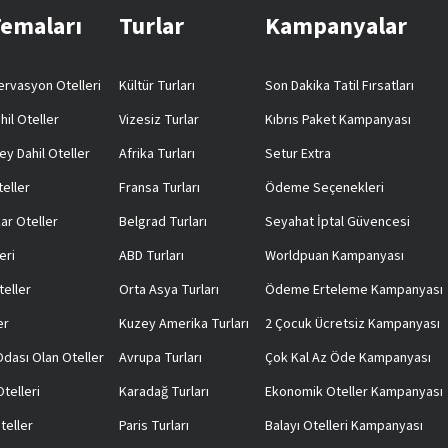
Temaları
Turlar
Kampanyalar
rvasyon Otelleri
Kültür Turları
Son Dakika Tatil Fırsatları
hil Oteller
Vizesiz Turlar
Kıbrıs Paket Kampanyası
ey Dahil Oteller
Afrika Turları
Setur Extra
teller
Fransa Turları
Ödeme Seçenekleri
ar Oteller
Belgrad Turları
Seyahat İptal Güvencesi
eri
ABD Turları
Worldpuan Kampanyası
teller
Orta Asya Turları
Ödeme Erteleme Kampanyası
er
Kuzey Amerika Turları
2 Çocuk Ücretsiz Kampanyası
 Odası Olan Oteller
Avrupa Turları
Çok Kal Az Öde Kampanyası
telleri
Karadağ Turları
Ekonomik Oteller Kampanyası
teller
Paris Turları
Balayı Otelleri Kampanyası