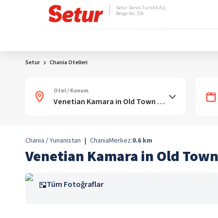
Setur Servis Turistik A.Ş.
Belge No: 728
Setur
Chania Otelleri
Otel / Konum
Chania / Yunanistan
|
Chania
Merkez:
0.6
km
Venetian Kamara in Old Town
Tüm Fotoğraflar