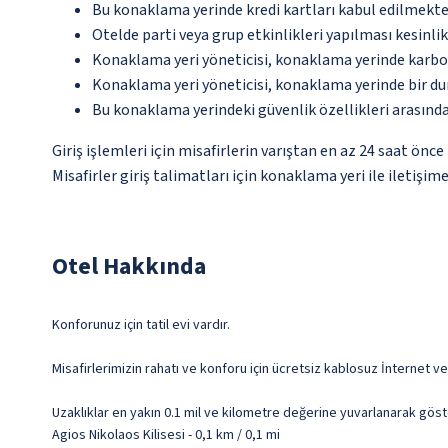
Bu konaklama yerinde kredi kartları kabul edilmekte
Otelde parti veya grup etkinlikleri yapılması kesinlik
Konaklama yeri yöneticisi, konaklama yerinde karbon
Konaklama yeri yöneticisi, konaklama yerinde bir d
Bu konaklama yerindeki güvenlik özellikleri arasında
Giriş işlemleri için misafirlerin varıştan en az 24 saat ön
Misafirler giriş talimatları için konaklama yeri ile iletişi
Otel Hakkında
Konforunuz için tatil evi vardır.
Misafirlerimizin rahatı ve konforu için ücretsiz kablosuz İnternet v
Uzaklıklar en yakın 0.1 mil ve kilometre değerine yuvarlanarak göst
Agios Nikolaos Kilisesi - 0,1 km / 0,1 mi