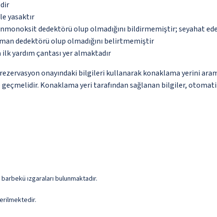
dir
le yasaktır
monoksit dedektörü olup olmadığını bildirmemiştir; seyahat ederke
uman dedektörü olup olmadığını belirtmemiştir
 ilk yardım çantası yer almaktadır
ce rezervasyon onayındaki bilgileri kullanarak konaklama yerini ara
me geçmelidir. Konaklama yeri tarafından sağlanan bilgiler, otomatik 
e barbekü ızgaraları bulunmaktadır.
erilmektedir.