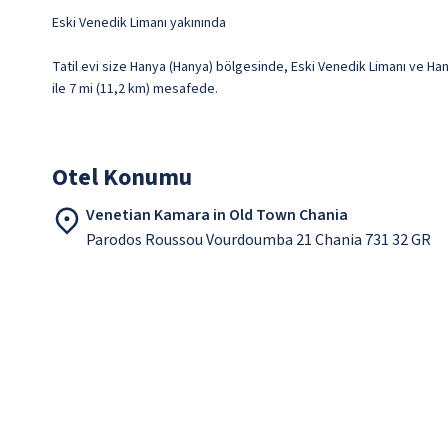
Eski Venedik Limanı yakınında
Tatil evi size Hanya (Hanya) bölgesinde, Eski Venedik Limanı ve Hany
ile 7 mi (11,2 km) mesafede.
Otel Konumu
Venetian Kamara in Old Town Chania
Parodos Roussou Vourdoumba 21 Chania 731 32 GR