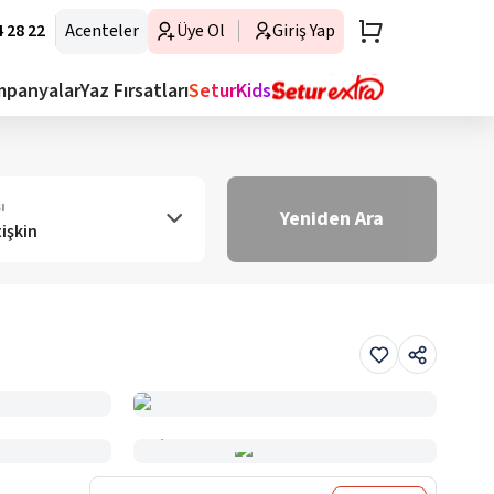
 28 22
Acenteler
Üye Ol
Giriş Yap
mpanyalar
Yaz Fırsatları
SeturKids
ı
Yeniden Ara
tişkin
Haritada Gör