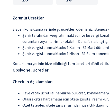
Zorunlu Ücretler
Sizden konaklama yerinde şu ücretleri ödemeniz istenecektir
Şehir tarafından vergi alınmaktadır ve bu vergi kon
durumları veya indirimler olabilir. Daha fazla bilgi 
Şehir vergisi alınmaktadır: 1 Kasım - 31 Mart dönem
Şehir vergisi alınmaktadır: 1 Nisan - 31 Ekim dönem
Konaklama yerinin bize bildirdiği tüm ücretleri dâhil ettik.
Opsiyonel Ücretler
Check-in Açıklamaları
İlave yatak ücreti alınabilir ve bu ücret, konaklama y
Olası ekstra harcamalar için otele girişte, resmi kur
Özel talepler, otele giriş sırasında müsaitlik durumu