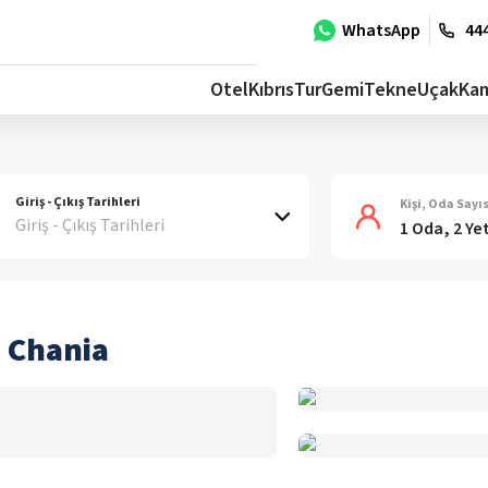
WhatsApp
444
Otel
Kıbrıs
Tur
Gemi
Tekne
Uçak
Ka
Giriş - Çıkış Tarihleri
Kişi, Oda Sayıs
Giriş - Çıkış Tarihleri
1 Oda, 2 Ye
 Chania