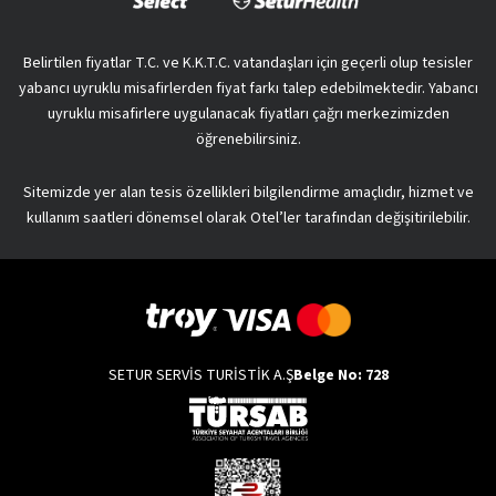
Belirtilen fiyatlar T.C. ve K.K.T.C. vatandaşları için geçerli olup tesisler
yabancı uyruklu misafirlerden fiyat farkı talep edebilmektedir. Yabancı
uyruklu misafirlere uygulanacak fiyatları çağrı merkezimizden
öğrenebilirsiniz.
Sitemizde yer alan tesis özellikleri bilgilendirme amaçlıdır, hizmet ve
kullanım saatleri dönemsel olarak Otel’ler tarafından değişitirilebilir.
SETUR SERVİS TURİSTİK A.Ş
Belge No: 728