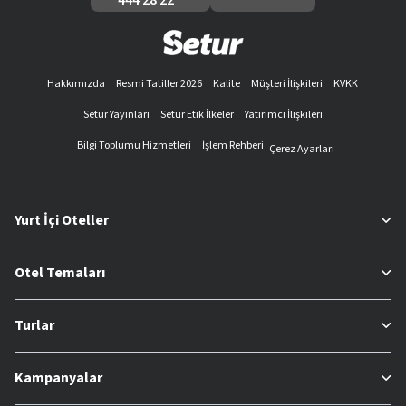
Hakkımızda
Resmi Tatiller 2026
Kalite
Müşteri İlişkileri
KVKK
Setur Yayınları
Setur Etik İlkeler
Yatırımcı İlişkileri
Bilgi Toplumu Hizmetleri
İşlem Rehberi
Çerez Ayarları
Yurt İçi Oteller
Otel Temaları
Turlar
Kampanyalar