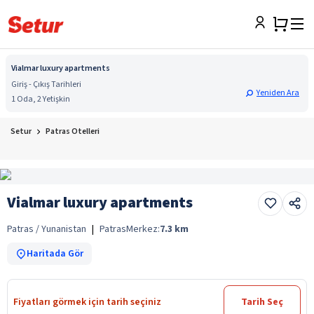
Vialmar luxury apartments
Giriş - Çıkış Tarihleri
Yeniden Ara
1 Oda, 2 Yetişkin
Setur
Patras Otelleri
Vialmar luxury apartments
Patras / Yunanistan
|
Patras
Merkez:
7.3
km
Haritada Gör
Fiyatları görmek için tarih seçiniz
Tarih Seç