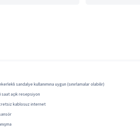
kerlekli sandalye kullanımına uygun (sınırlamalar olabilir)
4 saat açık resepsiyon
cretsiz kablosuz internet
sansör
anışma