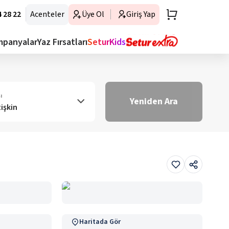
 28 22
Acenteler
Üye Ol
Giriş Yap
mpanyalar
Yaz Fırsatları
SeturKids
ı
Yeniden Ara
tişkin
Haritada Gör