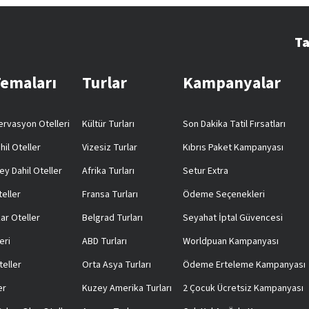
Ta
Temaları
Turlar
Kampanyalar
rvasyon Otelleri
Kültür Turları
Son Dakika Tatil Fırsatları
hil Oteller
Vizesiz Turlar
Kıbrıs Paket Kampanyası
ey Dahil Oteller
Afrika Turları
Setur Extra
teller
Fransa Turları
Ödeme Seçenekleri
ar Oteller
Belgrad Turları
Seyahat İptal Güvencesi
eri
ABD Turları
Worldpuan Kampanyası
teller
Orta Asya Turları
Ödeme Erteleme Kampanyası
er
Kuzey Amerika Turları
2 Çocuk Ücretsiz Kampanyası