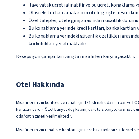
İlave yatak ücreti alınabilir ve bu ücret, konaklama y
Olası ekstra harcamalar için otele girişte, resmi kur
Özel talepler, otele giriş sırasında müsaitlik durumu
Bu konaklama yerinde kredi kartları, banka kartları 
Bu konaklama yerindeki güvenlik özellikleri arasın
korkulukları yer almaktadır
Resepsiyon çalışanları varışta misafirleri karşılayacaktır.
Otel Hakkında
Misafirlerimizin konforu ve rahatı için 181 klimalı oda minibar ve LC
kanalları vardır. Özel banyo, duş kabini, ücretsiz banyo/kozmetik ürü
oda/kat hizmeti verilmektedir.
Misafirlerimizin rahatı ve konforu için ücretsiz kablosuz İnternet 