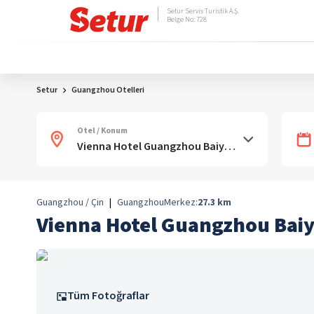
Setur Servis Turistik A.Ş.
Belge No: 728
Setur
Guangzhou Otelleri
Otel / Konum
Guangzhou / Çin
|
Guangzhou
Merkez:
27.3
km
Vienna Hotel Guangzhou Baiy
Tüm Fotoğraflar