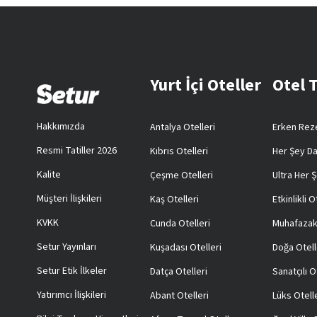
Yurt İçi Oteller
Otel 
Hakkımızda
Antalya Otelleri
Erken Reze
Resmi Tatiller 2026
Kıbrıs Otelleri
Her Şey Da
Kalite
Çeşme Otelleri
Ultra Her Ş
Müşteri İlişkileri
Kaş Otelleri
Etkinlikli O
KVKK
Cunda Otelleri
Muhafazak
Setur Yayınları
Kuşadası Otelleri
Doğa Otell
Setur Etik İlkeler
Datça Otelleri
Sanatçılı O
Yatırımcı İlişkileri
Abant Otelleri
Lüks Otell