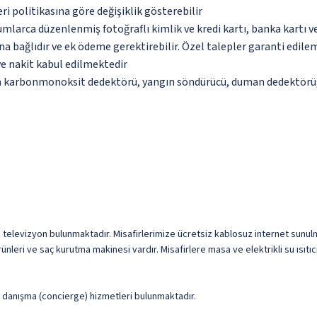
eri politikasına göre değişiklik gösterebilir
umlarca düzenlenmiş fotoğraflı kimlik ve kredi kartı, banka kartı v
na bağlıdır ve ek ödeme gerektirebilir. Özel talepler garanti edile
ve nakit kabul edilmektedir
da karbonmonoksit dedektörü, yangın söndürücü, duman dedektörü, 
D televizyon bulunmaktadır. Misafirlerimize ücretsiz kablosuz internet sunulma
nleri ve saç kurutma makinesi vardır. Misafirlere masa ve elektrikli su ısıtıcı
ve danışma (concierge) hizmetleri bulunmaktadır.