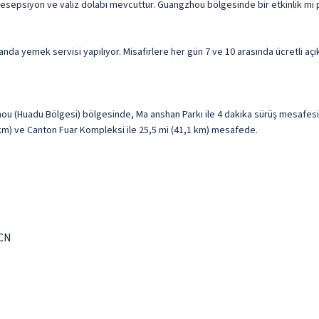
 resepsiyon ve valiz dolabı mevcuttur. Guangzhou bölgesinde bir etkinlik mi 
da yemek servisi yapılıyor. Misafirlere her gün 7 ve 10 arasında ücretli açık
hou (Huadu Bölgesi) bölgesinde, Ma anshan Parkı ile 4 dakika sürüş mesafe
1 km) ve Canton Fuar Kompleksi ile 25,5 mi (41,1 km) mesafede.
 CN