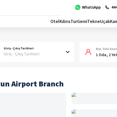
WhatsApp
444
Otel
Kıbrıs
Tur
Gemi
Tekne
Uçak
Ka
Giriş - Çıkış Tarihleri
Kişi, Oda Sayıs
Giriş - Çıkış Tarihleri
1 Oda, 2 Ye
un Airport Branch