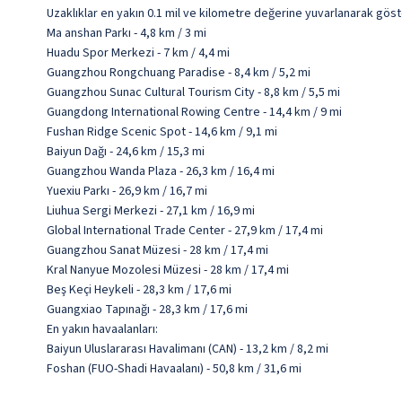
Uzaklıklar en yakın 0.1 mil ve kilometre değerine yuvarlanarak göst
Ma anshan Parkı - 4,8 km / 3 mi
Huadu Spor Merkezi - 7 km / 4,4 mi
Guangzhou Rongchuang Paradise - 8,4 km / 5,2 mi
Guangzhou Sunac Cultural Tourism City - 8,8 km / 5,5 mi
Guangdong International Rowing Centre - 14,4 km / 9 mi
Fushan Ridge Scenic Spot - 14,6 km / 9,1 mi
Baiyun Dağı - 24,6 km / 15,3 mi
Guangzhou Wanda Plaza - 26,3 km / 16,4 mi
Yuexiu Parkı - 26,9 km / 16,7 mi
Liuhua Sergi Merkezi - 27,1 km / 16,9 mi
Global International Trade Center - 27,9 km / 17,4 mi
Guangzhou Sanat Müzesi - 28 km / 17,4 mi
Kral Nanyue Mozolesi Müzesi - 28 km / 17,4 mi
Beş Keçi Heykeli - 28,3 km / 17,6 mi
Guangxiao Tapınağı - 28,3 km / 17,6 mi
En yakın havaalanları:
Baiyun Uluslararası Havalimanı (CAN) - 13,2 km / 8,2 mi
Foshan (FUO-Shadi Havaalanı) - 50,8 km / 31,6 mi