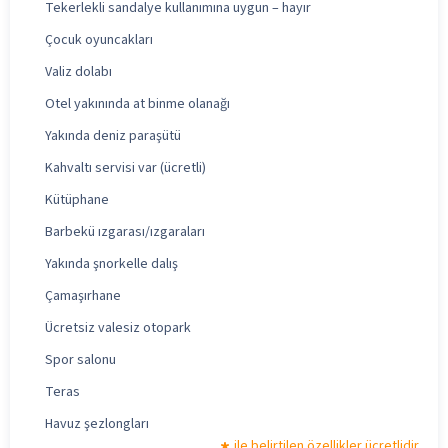
Tekerlekli sandalye kullanımına uygun – hayır
Çocuk oyuncakları
Valiz dolabı
Otel yakınında at binme olanağı
Yakında deniz paraşütü
Kahvaltı servisi var (ücretli)
Kütüphane
Barbekü ızgarası/ızgaraları
Yakında şnorkelle dalış
Çamaşırhane
Ücretsiz valesiz otopark
Spor salonu
Teras
Havuz şezlongları
ile belirtilen özellikler ücretlidir.