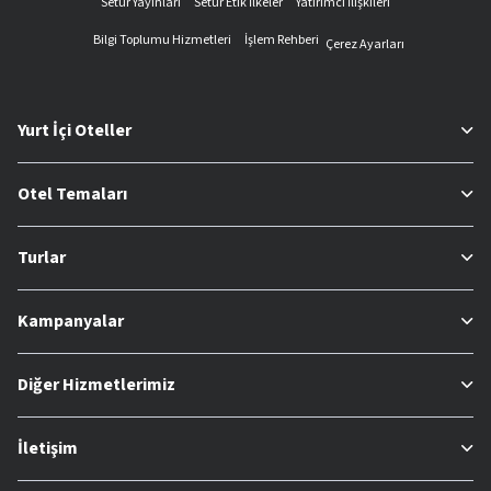
Setur Yayınları
Setur Etik İlkeler
Yatırımcı İlişkileri
Bilgi Toplumu Hizmetleri
İşlem Rehberi
Çerez Ayarları
Yurt İçi Oteller
Otel Temaları
Turlar
Kampanyalar
Diğer Hizmetlerimiz
İletişim