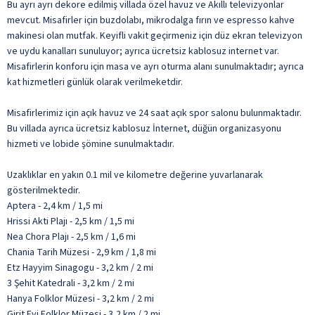
Bu ayrı ayrı dekore edilmiş villada özel havuz ve Akıllı televizyonlar
mevcut. Misafirler için buzdolabı, mikrodalga fırın ve espresso kahve
makinesi olan mutfak. Keyifli vakit geçirmeniz için düz ekran televizyon
ve uydu kanalları sunuluyor; ayrıca ücretsiz kablosuz internet var.
Misafirlerin konforu için masa ve ayrı oturma alanı sunulmaktadır; ayrıca
kat hizmetleri günlük olarak verilmeketdir.
Misafirlerimiz için açık havuz ve 24 saat açık spor salonu bulunmaktadır.
Bu villada ayrıca ücretsiz kablosuz İnternet, düğün organizasyonu
hizmeti ve lobide şömine sunulmaktadır.
Uzaklıklar en yakın 0.1 mil ve kilometre değerine yuvarlanarak
gösterilmektedir.
Aptera - 2,4 km / 1,5 mi
Hrissi Akti Plajı - 2,5 km / 1,5 mi
Nea Chora Plajı - 2,5 km / 1,6 mi
Chania Tarih Müzesi - 2,9 km / 1,8 mi
Etz Hayyim Sinagogu - 3,2 km / 2 mi
3 Şehit Katedrali - 3,2 km / 2 mi
Hanya Folklor Müzesi - 3,2 km / 2 mi
Girit Evi Folklor Müzesi - 3,2 km / 2 mi