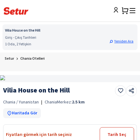
Vilia House on the Hill
Giriş - Çıkış Tarihleri
Yeniden Ara
1 Oda, 2 Yetişkin
Setur
Chania Otelleri
Vilia House on the Hill
Chania / Yunanistan
|
Chania
Merkez:
2.5
km
Haritada Gör
Fiyatları görmek için tarih seçiniz
Tarih Seç