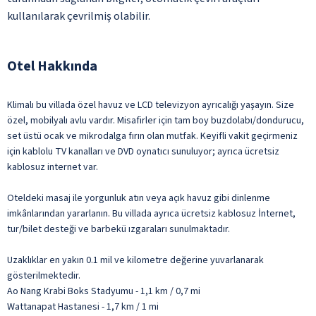
kullanılarak çevrilmiş olabilir.
Otel Hakkında
Klimalı bu villada özel havuz ve LCD televizyon ayrıcalığı yaşayın. Size
özel, mobilyalı avlu vardır. Misafirler için tam boy buzdolabı/dondurucu,
set üstü ocak ve mikrodalga fırın olan mutfak. Keyifli vakit geçirmeniz
için kablolu TV kanalları ve DVD oynatıcı sunuluyor; ayrıca ücretsiz
kablosuz internet var.
Oteldeki masaj ile yorgunluk atın veya açık havuz gibi dinlenme
imkânlarından yararlanın. Bu villada ayrıca ücretsiz kablosuz İnternet,
tur/bilet desteği ve barbekü ızgaraları sunulmaktadır.
Uzaklıklar en yakın 0.1 mil ve kilometre değerine yuvarlanarak
gösterilmektedir.
Ao Nang Krabi Boks Stadyumu - 1,1 km / 0,7 mi
Wattanapat Hastanesi - 1,7 km / 1 mi