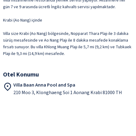
Villa misafirlerine restoranda yemek servisi yapılıyor. Misafirlere her
gün 7 ve 9 arasında ücretli İngiliz kahvaltı servisi yapılmaktadır.
Krabi (Ao Nang) içinde
Villa size Krabi (Ao Nang) bölgesinde, Nopparat Thara Plajı ile 3 dakika
sürüş mesafesinde ve Ao Nang Plajı ile 8 dakika mesafede konaklama
fırsatı sunuyor. Bu villa Khlong Muang Plajı ile 5,7 mi (9,2 km) ve Tubkaek
Plajı ile 9,3 mi (14,9 km) mesafede.
Otel Konumu
Villa Baan Anna Pool and Spa
210 Moo 3, Klonghaeng Soi 1 Aonang Krabi 81000 TH