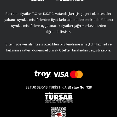
Belirtilen fiyatlar T.C. ve K.K.T.C. vatandaşları için geçerli olup tesisler
yabancı uyruklu misafirlerden fiyat farkı talep edebilmektedir. Yabancı
uyruklu misafirlere uygulanacak fiyatları çağrı merkezimizden
öğrenebilirsiniz.
Sitemizde yer alan tesis özellikleri bilgilendirme amaçlıdır, hizmet ve
kullanım saatleri dönemsel olarak Otel’ler tarafından değişitirilebilir.
SETUR SERVİS TURİSTİK A.Ş
Belge No: 728