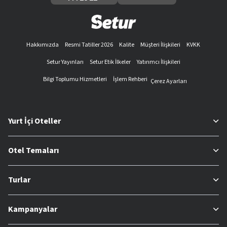
Hakkımızda
Resmi Tatiller 2026
Kalite
Müşteri İlişkileri
KVKK
Setur Yayınları
Setur Etik İlkeler
Yatırımcı İlişkileri
Bilgi Toplumu Hizmetleri
İşlem Rehberi
Çerez Ayarları
Yurt İçi Oteller
Otel Temaları
Turlar
Kampanyalar