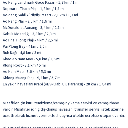
Ao Nang Landmark Gece Pazarı - 1,7 km / 1 mi
Nopparat Thara Plajı - 1,8 km / 1,1 mi
Ao-nang Sahil Yürüyüş Pazarı - 2,1 km / 1,3 mi
Ao Nang Plajı - 2,5 km / 1,6 mi
McDonald’s, Aonang - 3,4 km / 2,1 mi
Kabuk Mezarlığı - 3,8 km / 2,3 mi
Ao Phai Plong Plajı - 4 km / 2,5 mi
Pai Plong Bay - 4 km / 2,5 mi
Ruh Dağı - 4,8 km / 3 mi
Khao Ao Nam Mao - 5,8 km / 3,6 mi
Klong Root - 8,1 km / 5 mi
Ao Nam Mao - 8,6 km / 5,3 mi
Khlong Muang Plajı - 9,2 km / 5,7 mi
En yakın havaalanı Krabi (KBV-Krabi Uluslararası) - 28 km / 17,4 mi
Misafirler için kuru temizleme/çamaşır yıkama servisi ve çamaşırhane
vardır. Misafirler için gidiş-dönüş havaalanı transfer servisi istek üzerine
ücretli olarak hizmet vermektedir, ayrıca otelde ücretsiz otopark vardır.