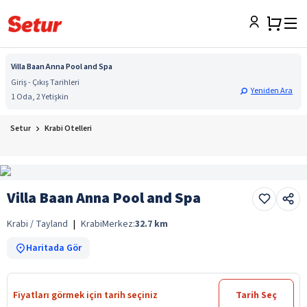
Villa Baan Anna Pool and Spa
Giriş - Çıkış Tarihleri
Yeniden Ara
1 Oda, 2 Yetişkin
Setur
Krabi Otelleri
Villa Baan Anna Pool and Spa
Krabi / Tayland
|
Krabi
Merkez:
32.7
km
Haritada Gör
Fiyatları görmek için tarih seçiniz
Tarih Seç