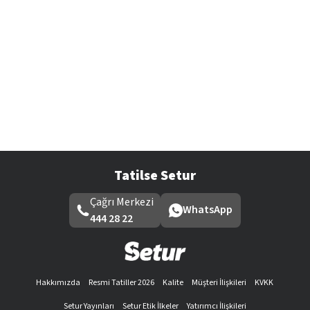
Tatilse Setur
Çağrı Merkezi
WhatsApp
444 28 22
Hakkımızda
Resmi Tatiller 2026
Kalite
Müşteri İlişkileri
KVKK
Setur Yayınları
Setur Etik İlkeler
Yatırımcı İlişkileri