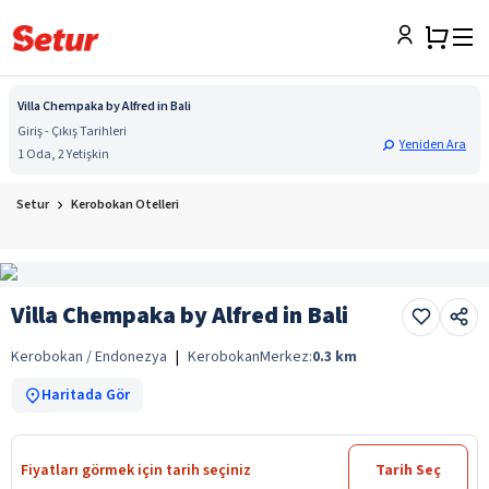
Villa Chempaka by Alfred in Bali
Giriş - Çıkış Tarihleri
Yeniden Ara
1 Oda, 2 Yetişkin
Setur
Kerobokan Otelleri
Villa Chempaka by Alfred in Bali
Kerobokan / Endonezya
|
Kerobokan
Merkez:
0.3
km
Haritada Gör
Fiyatları görmek için tarih seçiniz
Tarih Seç