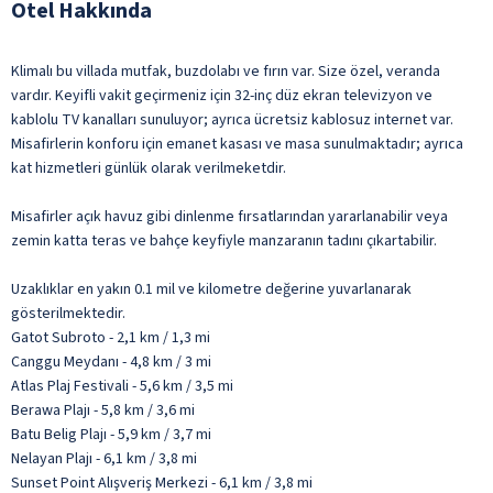
Otel Hakkında
Klimalı bu villada mutfak, buzdolabı ve fırın var. Size özel, veranda
vardır. Keyifli vakit geçirmeniz için 32-inç düz ekran televizyon ve
kablolu TV kanalları sunuluyor; ayrıca ücretsiz kablosuz internet var.
Misafirlerin konforu için emanet kasası ve masa sunulmaktadır; ayrıca
kat hizmetleri günlük olarak verilmeketdir.
Misafirler açık havuz gibi dinlenme fırsatlarından yararlanabilir veya
zemin katta teras ve bahçe keyfiyle manzaranın tadını çıkartabilir.
Uzaklıklar en yakın 0.1 mil ve kilometre değerine yuvarlanarak
gösterilmektedir.
Gatot Subroto - 2,1 km / 1,3 mi
Canggu Meydanı - 4,8 km / 3 mi
Atlas Plaj Festivali - 5,6 km / 3,5 mi
Berawa Plajı - 5,8 km / 3,6 mi
Batu Belig Plajı - 5,9 km / 3,7 mi
Nelayan Plajı - 6,1 km / 3,8 mi
Sunset Point Alışveriş Merkezi - 6,1 km / 3,8 mi