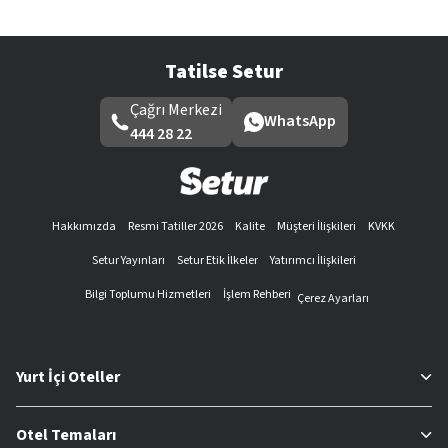
Tatilse Setur
Çağrı Merkezi
WhatsApp
444 28 22
Hakkımızda
Resmi Tatiller 2026
Kalite
Müşteri İlişkileri
KVKK
Setur Yayınları
Setur Etik İlkeler
Yatırımcı İlişkileri
Bilgi Toplumu Hizmetleri
İşlem Rehberi
Çerez Ayarları
Yurt İçi Oteller
Otel Temaları