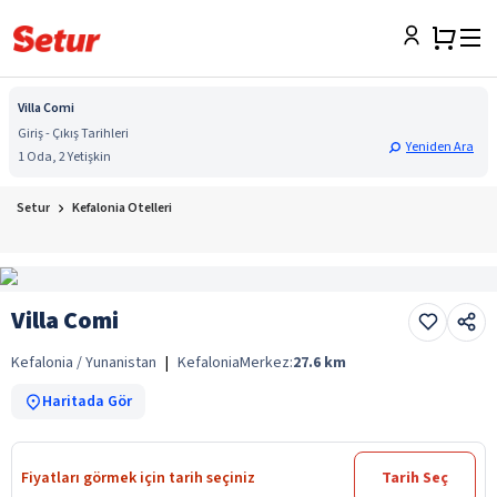
Villa Comi
Giriş - Çıkış Tarihleri
Yeniden Ara
1 Oda, 2 Yetişkin
Setur
Kefalonia Otelleri
Villa Comi
Kefalonia / Yunanistan
|
Kefalonia
Merkez:
27.6
km
Haritada Gör
Fiyatları görmek için tarih seçiniz
Tarih Seç