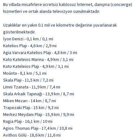
Bu villada misafirlere ücretsiz kablosuz İnternet, danışma (concierge)
hizmetleri ve ortak alanda televizyon sunulmaktadır.
Uzaklıklar en yakın 0.1 mil ve kilometre değerine yuvarlanarak
gösterilmektedir.
İyon Denizi - 0,1 km / 0,1 mi
Katelios Plajı - 4,6 km / 2,9 mi
Agia Varvara Katelios Plajı - 4,8 km / 3 mi
Kato Kateleios Marina - 4,9 km / 3,1 mi
Kato Kateleios Plajı - 4,9 km / 3,1 mi
Moúnta - 8,1 km / 5,1 mi
Skala Plajı - 11,5 km / 7,2 mi
Limni Tzanata - 11,9 km / 7,4 mi
Skala Arkaik Tapınağı - 13,9 km / 8,7 mi
Miken Mezarı - 14 km / 8,7 mi
Trapezaki Plajı - 15 km / 9,3 mi
Merkez Meydanı Plajı - 15,9 km / 9,9 mi
Ragia Plajı - 16,1 km / 10 mi
Agios Thomas Plajı - 17,4 km / 10,8 mi
Avithos Gölü - 18,6 km / 11,6 mi