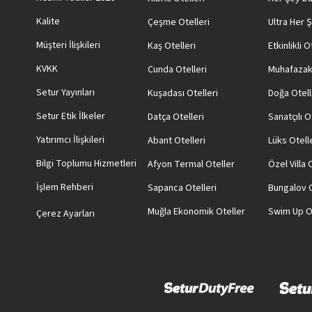
Kalite
Çeşme Otelleri
Ultra Her Ş
Müşteri İlişkileri
Kaş Otelleri
Etkinlikli O
KVKK
Cunda Otelleri
Muhafazak
Setur Yayınları
Kuşadası Otelleri
Doğa Otell
Setur Etik İlkeler
Datça Otelleri
Sanatçılı O
Yatırımcı İlişkileri
Abant Otelleri
Lüks Otell
Bilgi Toplumu Hizmetleri
Afyon Termal Oteller
Özel Villa
İşlem Rehberi
Sapanca Otelleri
Bungalov O
Muğla Ekonomik Oteller
Swim Up O
Çerez Ayarları