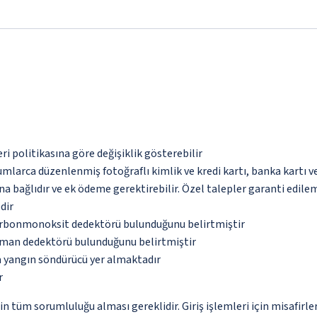
eri politikasına göre değişiklik gösterebilir
umlarca düzenlenmiş fotoğraflı kimlik ve kredi kartı, banka kartı v
na bağlıdır ve ek ödeme gerektirebilir. Özel talepler garanti edile
dir
karbonmonoksit dedektörü bulunduğunu belirtmiştir
uman dedektörü bulunduğunu belirtmiştir
a yangın söndürücü yer almaktadır
r
in tüm sorumluluğu alması gereklidir. Giriş işlemleri için misafirl