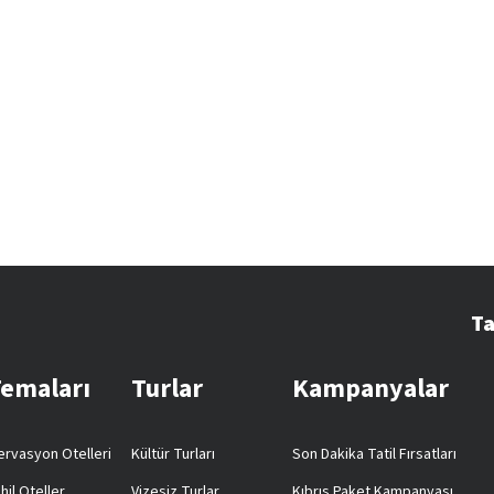
Ta
Temaları
Turlar
Kampanyalar
rvasyon Otelleri
Kültür Turları
Son Dakika Tatil Fırsatları
hil Oteller
Vizesiz Turlar
Kıbrıs Paket Kampanyası