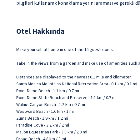
bilgileri kullanarak konaklama yerini araması ve gerekli düz
Otel Hakkında
Make yourself at home in one of the 15 guestrooms.
Take in the views from a garden and make use of amenities such a
Distances are displayed to the nearest 0.1 mile and kilometer.
Santa Monica Mountains National Recreation Area - 0.1 km / 0.1 mi
Point Dume Beach - 1.1 km / 0.7 mi
Point Dume State Beach and Preserve - 1.1 km / 0.7 mi
Walnut Canyon Beach - 1.2 km / 0.7 mi
Westward Beach - 1.6 km / 1 mi
Zuma Beach - 1.9 km / 1.2 mi
Paradise Cove - 3.2 km / 2 mi
Malibu Equestrian Park - 3.8 km / 2.3 mi
Broad Beach - 4.8 km / 3 mi