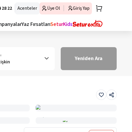
 28 22
Acenteler
Üye Ol
Giriş Yap
mpanyalar
Yaz Fırsatları
SeturKids
ı
Yeniden Ara
tişkin
Haritada Gör