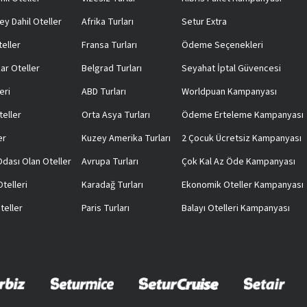
ey Dahil Oteller
Afrika Turları
Setur Extra
teller
Fransa Turları
Ödeme Seçenekleri
ar Oteller
Belgrad Turları
Seyahat İptal Güvencesi
eri
ABD Turları
Worldpuan Kampanyası
teller
Orta Asya Turları
Ödeme Erteleme Kampanyası
er
Kuzey Amerika Turları
2 Çocuk Ücretsiz Kampanyası
 Odası Olan Oteller
Avrupa Turları
Çok Kal Az Öde Kampanyası
telleri
Karadağ Turları
Ekonomik Oteller Kampanyası
teller
Paris Turları
Balayı Otelleri Kampanyası