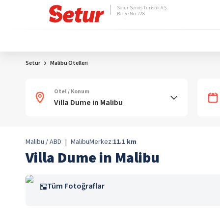
Setur Servis Turistik A.Ş.
Belge No: 728
Setur
Malibu Otelleri
Otel / Konum
Malibu / ABD
|
Malibu
Merkez:
11.1
km
Villa Dume in Malibu
Tüm Fotoğraflar