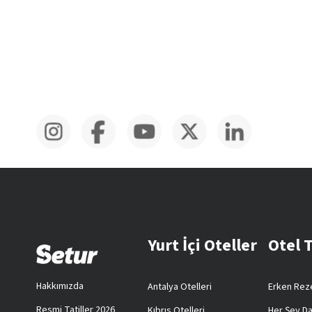
Yurt İçi Oteller
Otel 
Hakkımızda
Antalya Otelleri
Erken Reze
Resmi Tatiller 2026
Kıbrıs Otelleri
Her Şey Da