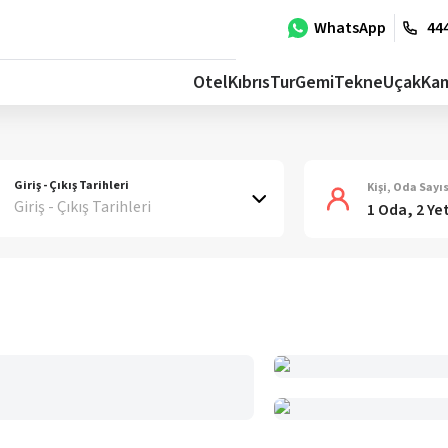
WhatsApp
444
Otel
Kıbrıs
Tur
Gemi
Tekne
Uçak
Ka
Giriş - Çıkış Tarihleri
Kişi, Oda Sayıs
Giriş - Çıkış Tarihleri
1 Oda, 2 Ye