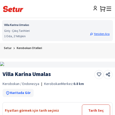
Villa Karina Umalas
Giriş - Çıkış Tarihleri
Yeniden Ara
1 Oda, 2 Yetişkin
Setur
Kerobokan Otelleri
Villa Karina Umalas
Kerobokan / Endonezya
|
Kerobokan
Merkez:
0.8
km
Haritada Gör
Fiyatları görmek için tarih seçiniz
Tarih Seç