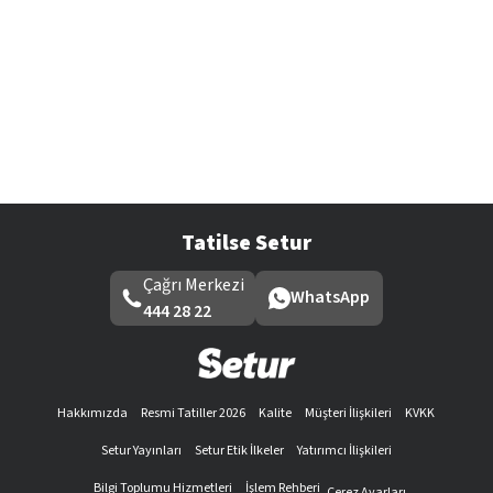
Tatilse Setur
Çağrı Merkezi
WhatsApp
444 28 22
Hakkımızda
Resmi Tatiller 2026
Kalite
Müşteri İlişkileri
KVKK
Setur Yayınları
Setur Etik İlkeler
Yatırımcı İlişkileri
Bilgi Toplumu Hizmetleri
İşlem Rehberi
Çerez Ayarları