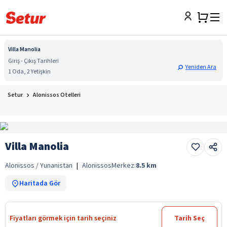
Villa Manolia
Giriş - Çıkış Tarihleri
Yeniden Ara
1 Oda, 2 Yetişkin
Setur
Alonissos Otelleri
Villa Manolia
Alonissos / Yunanistan
|
Alonissos
Merkez:
8.5
km
Haritada Gör
Fiyatları görmek için tarih seçiniz
Tarih Seç