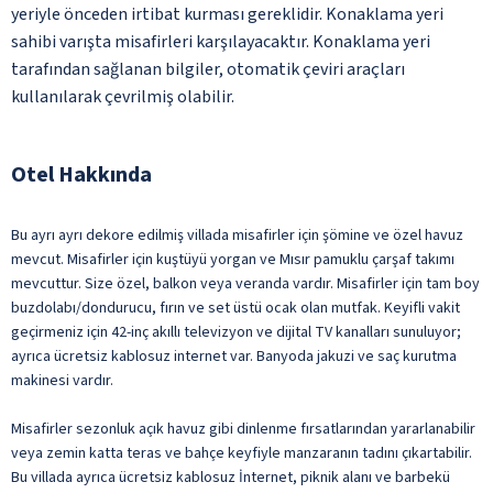
yeriyle önceden irtibat kurması gereklidir. Konaklama yeri
sahibi varışta misafirleri karşılayacaktır. Konaklama yeri
tarafından sağlanan bilgiler, otomatik çeviri araçları
kullanılarak çevrilmiş olabilir.
Otel Hakkında
Bu ayrı ayrı dekore edilmiş villada misafirler için şömine ve özel havuz
mevcut. Misafirler için kuştüyü yorgan ve Mısır pamuklu çarşaf takımı
mevcuttur. Size özel, balkon veya veranda vardır. Misafirler için tam boy
buzdolabı/dondurucu, fırın ve set üstü ocak olan mutfak. Keyifli vakit
geçirmeniz için 42-inç akıllı televizyon ve dijital TV kanalları sunuluyor;
ayrıca ücretsiz kablosuz internet var. Banyoda jakuzi ve saç kurutma
makinesi vardır.
Misafirler sezonluk açık havuz gibi dinlenme fırsatlarından yararlanabilir
veya zemin katta teras ve bahçe keyfiyle manzaranın tadını çıkartabilir.
Bu villada ayrıca ücretsiz kablosuz İnternet, piknik alanı ve barbekü