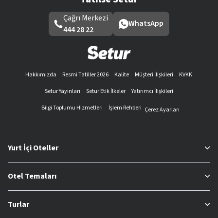
Çağrı Merkezi
WhatsApp
444 28 22
Hakkımızda
Resmi Tatiller 2026
Kalite
Müşteri İlişkileri
KVKK
Setur Yayınları
Setur Etik İlkeler
Yatırımcı İlişkileri
Bilgi Toplumu Hizmetleri
İşlem Rehberi
Çerez Ayarları
Yurt İçi Oteller
Otel Temaları
Turlar