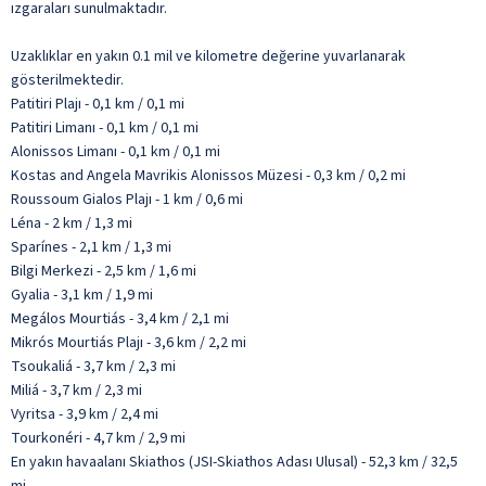
ızgaraları sunulmaktadır.
Uzaklıklar en yakın 0.1 mil ve kilometre değerine yuvarlanarak
gösterilmektedir.
Patitiri Plajı - 0,1 km / 0,1 mi
Patitiri Limanı - 0,1 km / 0,1 mi
Alonissos Limanı - 0,1 km / 0,1 mi
Kostas and Angela Mavrikis Alonissos Müzesi - 0,3 km / 0,2 mi
Roussoum Gialos Plajı - 1 km / 0,6 mi
Léna - 2 km / 1,3 mi
Sparínes - 2,1 km / 1,3 mi
Bilgi Merkezi - 2,5 km / 1,6 mi
Gyalia - 3,1 km / 1,9 mi
Megálos Mourtiás - 3,4 km / 2,1 mi
Mikrós Mourtiás Plajı - 3,6 km / 2,2 mi
Tsoukaliá - 3,7 km / 2,3 mi
Miliá - 3,7 km / 2,3 mi
Vyritsa - 3,9 km / 2,4 mi
Tourkonéri - 4,7 km / 2,9 mi
En yakın havaalanı Skiathos (JSI-Skiathos Adası Ulusal) - 52,3 km / 32,5
mi