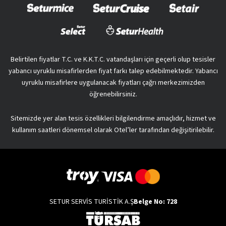
Belirtilen fiyatlar T.C. ve K.K.T.C. vatandaşları için geçerli olup tesisler
yabancı uyruklu misafirlerden fiyat farkı talep edebilmektedir. Yabancı
uyruklu misafirlere uygulanacak fiyatları çağrı merkezimizden
öğrenebilirsiniz.
Sitemizde yer alan tesis özellikleri bilgilendirme amaçlıdır, hizmet ve
kullanım saatleri dönemsel olarak Otel’ler tarafından değişitirilebilir.
SETUR SERVİS TURİSTİK A.Ş
Belge No: 728