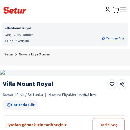
Villa Mount Royal
Giriş - Çıkış Tarihleri
Yeniden Ara
1 Oda, 2 Yetişkin
Setur
Nuwara Eliya Otelleri
Villa Mount Royal
Nuwara Eliya / Sri Lanka
|
Nuwara Eliya
Merkez:
9.2
km
Haritada Gör
Fiyatları görmek için tarih seçiniz
Tarih Seç