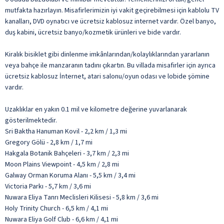
mutfakta hazırlayın. Misafirlerimizin iyi vakit geçirebilmesi için kablolu TV
kanalları, DVD oynatıcı ve ücretsiz kablosuz internet vardır. Özel banyo,
duş kabini, ücretsiz banyo/kozmetik ürünleri ve bide vardır.
Kiralık bisiklet gibi dinlenme imkânlarından/kolaylıklarından yararlanın
veya bahçe ile manzaranın tadını çıkartın. Bu villada misafirler için ayrıca
ücretsiz kablosuz İnternet, atari salonu/oyun odası ve lobide şömine
vardır.
Uzaklıklar en yakın 0.1 mil ve kilometre değerine yuvarlanarak
gösterilmektedir.
Sri Baktha Hanuman Kovil - 2,2 km / 1,3 mi
Gregory Gölü - 2,8 km / 1,7 mi
Hakgala Botanik Bahçeleri - 3,7 km / 2,3 mi
Moon Plains Viewpoint - 4,5 km / 2,8 mi
Galway Orman Koruma Alanı - 5,5 km / 3,4 mi
Victoria Parkı - 5,7 km / 3,6 mi
Nuwara Eliya Tanrı Meclisleri Kilisesi - 5,8 km / 3,6 mi
Holy Trinity Church - 6,5 km / 4,1 mi
Nuwara Eliya Golf Club - 6,6 km / 4,1 mi