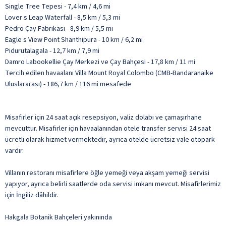
Single Tree Tepesi - 7,4 km / 4,6 mi
Lover s Leap Waterfall - 8,5 km / 5,3 mi
Pedro Çay Fabrikası - 8,9 km / 5,5 mi
Eagle s View Point Shanthipura - 10 km / 6,2 mi
Pidurutalagala - 12,7 km / 7,9 mi
Damro Labookellie Çay Merkezi ve Çay Bahçesi - 17,8 km / 11 mi
Tercih edilen havaalanı Villa Mount Royal Colombo (CMB-Bandaranaike
Uluslararası) - 186,7 km / 116 mi mesafede
Misafirler için 24 saat açık resepsiyon, valiz dolabı ve çamaşırhane
mevcuttur. Misafirler için havaalanından otele transfer servisi 24 saat
ücretli olarak hizmet vermektedir, ayrıca otelde ücretsiz vale otopark
vardır.
Villanın restoranı misafirlere öğle yemeği veya akşam yemeği servisi
yapıyor, ayrıca belirli saatlerde oda servisi imkanı mevcut. Misafirlerimiz
için İngiliz dâhildir.
Hakgala Botanik Bahçeleri yakınında