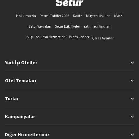
Hakkımızda
Resmi Tatiller 2026
Kalite
Müşteri İlişkileri
KVKK
Setur Yayınları
Setur Etik İlkeler
Yatırımcı İlişkileri
Bilgi Toplumu Hizmetleri
İşlem Rehberi
Çerez Ayarları
Yurt İçi Oteller
Otel Temaları
Turlar
Kampanyalar
Diğer Hizmetlerimiz