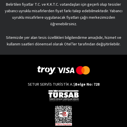
Belirtilen fiyatlar T.C. ve K.K.T.C. vatandaşları için geçerli olup tesisler
yabancı uyruklu misafirlerden fiyat farkı talep edebilmektedir. Yabancı
uyruklu misafirlere uygulanacak fiyatları çağrı merkezimizden
öğrenebilirsiniz.
Sitemizde yer alan tesis özellikleri bilgilendirme amaçlıdır, hizmet ve
kullanım saatleri dönemsel olarak Otel’ler tarafından değişitirilebilir.
SETUR SERVİS TURİSTİK A.Ş
Belge No: 728