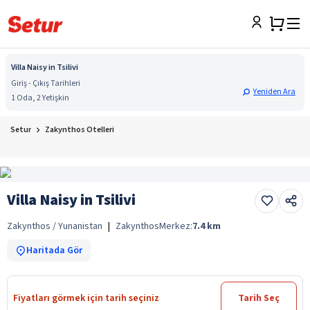
Villa Naisy in Tsilivi
Giriş - Çıkış Tarihleri
Yeniden Ara
1 Oda, 2 Yetişkin
Setur
Zakynthos Otelleri
Villa Naisy in Tsilivi
Zakynthos / Yunanistan
|
Zakynthos
Merkez:
7.4
km
Haritada Gör
Fiyatları görmek için tarih seçiniz
Tarih Seç