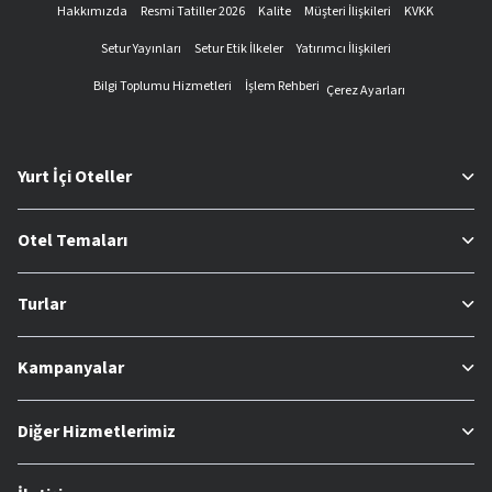
Hakkımızda
Resmi Tatiller 2026
Kalite
Müşteri İlişkileri
KVKK
Setur Yayınları
Setur Etik İlkeler
Yatırımcı İlişkileri
Bilgi Toplumu Hizmetleri
İşlem Rehberi
Çerez Ayarları
Yurt İçi Oteller
Otel Temaları
Turlar
Kampanyalar
Diğer Hizmetlerimiz