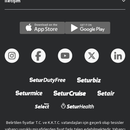
İletişim
Belirtilen fiyatlar T.C. ve K.K.T.C. vatandaşları için geçerli olup tesisler
yabancı uyruklu misafirlerden fiyat farkı talep edebilmektedir. Yabancı